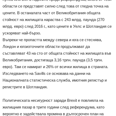
области се представят силно след това от гледна точка на
цените. В останалата част от Великобритания общата
стойност на жилищата нараства с 243 млрд. паунда (270
млрд. евро) след 2016 г., като цените в Уелс и Шотландия се
ускоряват най-бързо.
Въпреки че пропастта между севера и юга се стеснява,
Лондон и югоизточните области продължават да
съставляват 43 на сто от общата стойност на жилищата във
Великобритания, достигаща 3,16 трлн. паунда (3,5 трлн.
евро). Там се намират и 26% от всички жилища в страната.
Изследването на Savills се основава на данни на
Националната статистическа служба, имотния регистър и
регистрите в Шотландия.
Политическата несигурност заради Brexit е повлияла на
жилищния пазар в трите години след референдума, като
вероятно е задействала промяна в дългосрочен план на