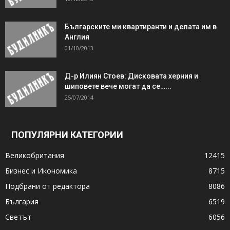
Българските ми квартиранти и делата им в
Англия
01/10/2013
Д-р Илиян Стоев: Дисковата херния и
шиповете вече могат да се…...
25/07/2014
ПОПУЛЯРНИ КАТЕГОРИИ
Великобритания
12415
Бизнес и Икономика
8715
Подбрани от редактора
8086
България
6519
Светът
6056