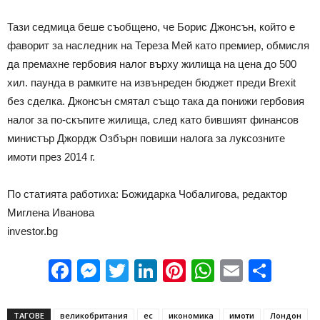
Тази седмица беше съобщено, че Борис Джонсън, който е
фаворит за наследник на Тереза Мей като премиер, обмисля
да премахне гербовия налог върху жилища на цена до 500
хил. паунда в рамките на извънреден бюджет преди Brexit
без сделка. Джонсън смятал също така да понижи гербовия
налог за по-скъпите жилища, след като бившият финансов
министър Джордж Озбърн повиши налога за луксозните
имоти през 2014 г.
По статията работиха: Божидарка Чобалигова, редактор
Миглена Иванова
investor.bg
Facebook
Messenger
Twitter
LinkedIn
Pinterest
WhatsApp
Email
Sha
ТАГОВЕ
великобритания
ес
икономика
имоти
Лондон