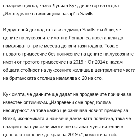
пазарния цикъл, казва Лусиан Кук, директор на отдел
„Изследване на жилищния пазар“ в Savills.
В друг свой доклад от тази седмица Savills съобщи, че
цените на луксозните имоти в Лондон са престанали да
намаляват в трите месеца до юни тази година. Това е
първото тримесечие без понижение на цените на луксозните
имоти от третото тримесечие на 2015 г. От 2014 г. насам
общата стойност на луксозните жилища в централните части
на британската столица намалява с 20 на сто.
Кук смята, че данните ще дадат на продавачите причина за
известен оптимизъм. „Изправени сме пред голяма
несигурност за това какво ще означава новият премиер за
Brexit, икономиката и най-вече данъчната политика, така че
пазарите на луксозни имоти ще останат чувствителни в
ценово отношение до края на 2019 г.“, коментира той.