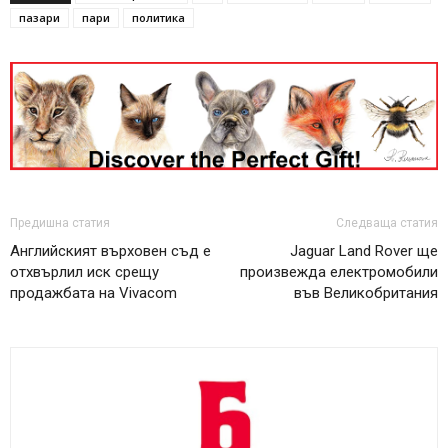
пазари
пари
политика
Предишна статия
Следваща статия
Английският върховен съд е
Jaguar Land Rover ще
отхвърлил иск срещу
произвежда електромобили
продажбата на Vivacom
във Великобритания