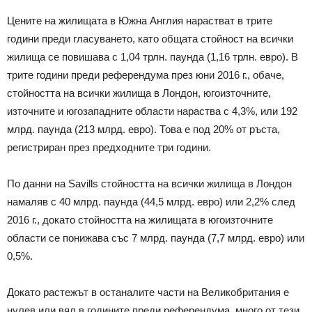
Цените на жилищата в Южна Англия нарастват в трите
години преди гласуването, като общата стойност на всички
жилища се повишава с 1,04 трлн. паунда (1,16 трлн. евро). В
трите години преди референдума през юни 2016 г., обаче,
стойността на всички жилища в Лондон, югоизточните,
източните и югозападните области нараства с 4,3%, или 192
млрд. паунда (213 млрд. евро). Това е под 20% от ръста,
регистриран през предходните три години.
По данни на Savills стойността на всички жилища в Лондон
намаляв с 40 млрд. паунда (44,5 млрд. евро) или 2,2% след
2016 г., докато стойността на жилищата в югоизточните
области се понижава със 7 млрд. паунда (7,7 млрд. евро) или
0,5%.
Докато растежът в останалите части на Великобритания е
нулев или вял в годините преди референдума, много от тези