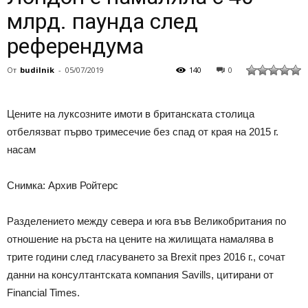
млрд. паунда след
референдума
От
budilnik
-
05/07/2019
140
0
Цените на луксозните имоти в британската столица
отбелязват първо тримесечие без спад от края на 2015 г.
насам
Снимка: Архив Ройтерс
Разделението между севера и юга във Великобритания по
отношение на ръста на цените на жилищата намалява в
трите години след гласуването за Brexit през 2016 г., сочат
данни на консултантската компания Savills, цитирани от
Financial Times.