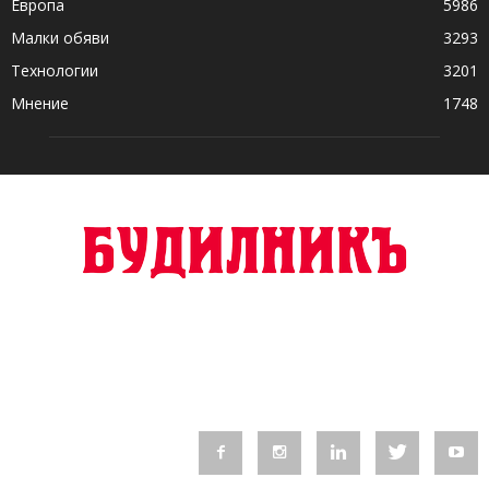
Европа
5986
Малки обяви
3293
Технологии
3201
Мнение
1748