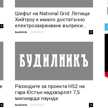
Шефът на National Grid: Летище
Хийтроу е имало достатъчно
електрозахранване въпреки...
0
budilnik
-
24/03/2025
0
е
Разходите за проекта HS2 на
гара Юстън надхвърлят 7,5
милиарда паунда
budilnik
-
10/12/2024
0
0