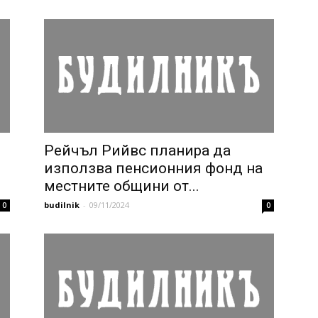
Рейчъл Рийвс планира да
използва пенсионния фонд на
местните общини от...
budilnik
-
09/11/2024
0
0