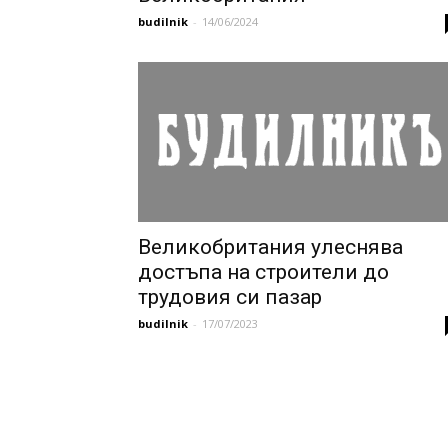
budilnik
-
14/06/2024
Великобритания улеснява
достъпа на строители до
трудовия си пазар
budilnik
-
17/07/2023