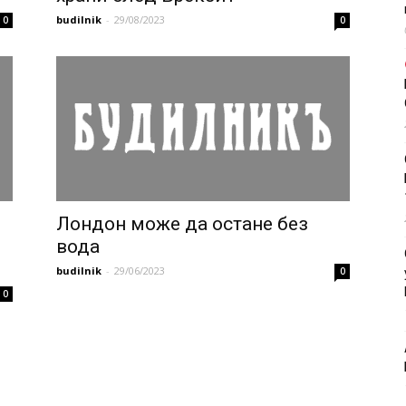
budilnik
-
29/08/2023
0
0
Лондон може да остане без
вода
budilnik
-
29/06/2023
0
0