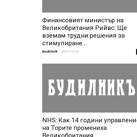
Финансовият министър на
Великобритания Рийвс: Ще
вземам трудни решения за
стимулиране...
budilnik
-
08/07/2024
NHS: Как 14 години управлени
на Торите промениха
Великобритания