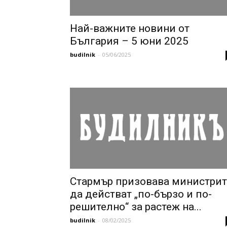
Най-важните новини от
България – 5 юни 2025
budilnik
-
05/06/2025
Стармър призовава министрит
да действат „по-бързо и по-
решително“ за растеж на...
budilnik
-
08/02/2025