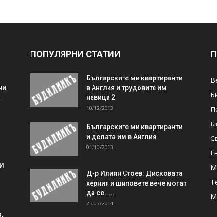
ПОПУЛЯРНИ СТАТИИ
П
Българските ми квартиранти
В
ни
в Англия и трудовите им
Б
,
навици 2
10/12/2013
П
Б
Българските ми квартиранти
и делата им в Англия
С
01/10/2013
Е
 И
М
Д-р Илиян Стоев: Дисковата
Т
херния и шиповете вече могат
да се…...
М
25/07/2014
,