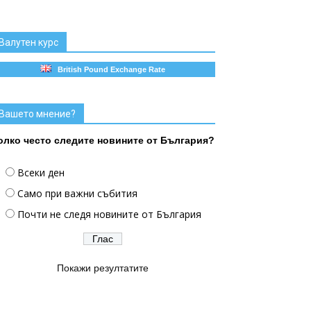
Валутен курс
British Pound Exchange Rate
Вашето мнение?
олко често следите новините от България?
Всеки ден
Само при важни събития
Почти не следя новините от България
Покажи резултатите