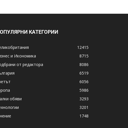
ОПУЛЯРНИ КАТЕГОРИИ
еликобритания
12415
изнес и Икономика
8715
одбрани от редактора
8086
ългария
6519
ветът
6056
вропа
5986
алки обяви
3293
ехнологии
3201
нение
1748