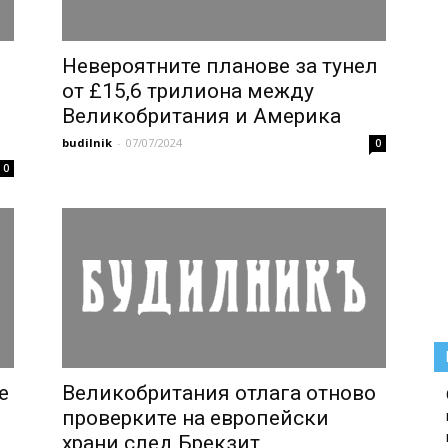
Невероятните планове за тунел
от £15,6 трилиона между
Великобритания и Америка
budilnik
-
07/07/2024
0
0
е
Великобритания отлага отново
проверките на европейски
храни след Брекзит