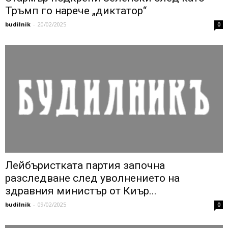
Тръмп го нарече „диктатор“
budilnik
-
20/02/2025
0
Лейбъристката партия започна
разследване след уволнението на
здравния министър от Киър...
budilnik
-
09/02/2025
0