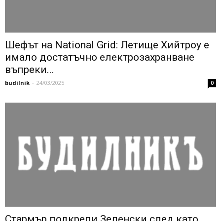
Шефът на National Grid: Летище Хийтроу е
имало достатъчно електрозахранване
въпреки...
budilnik
-
24/03/2025
0
Стармър подкрепи Зеленски след като