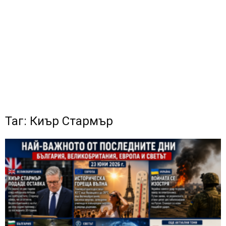
Таг: Киър Стармър