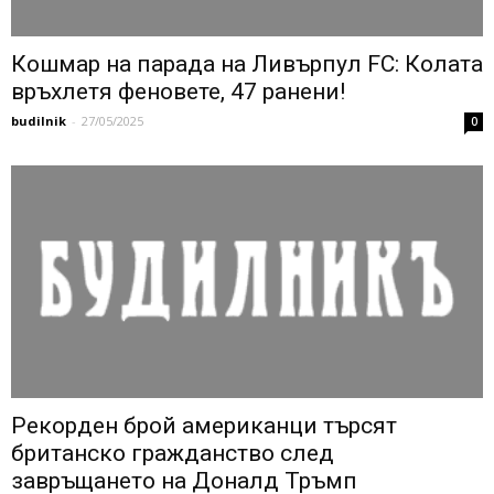
Кошмар на парада на Ливърпул FC: Колата
връхлетя феновете, 47 ранени!
budilnik
-
27/05/2025
0
Рекорден брой американци търсят
британско гражданство след
завръщането на Доналд Тръмп