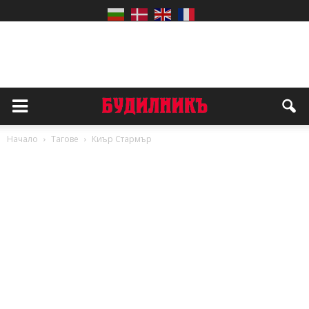
Начало
Тагове
Киър Стармър