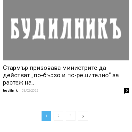
Стармър призовава министрите да
действат „по-бързо и по-решително“ за
растеж на...
budilnik
-
08/02/2025
0
1
2
3