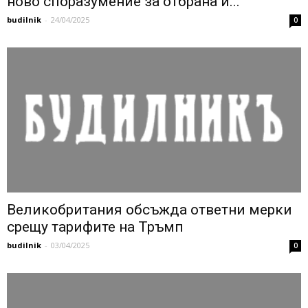
ново споразумение за отбрана и...
budilnik
-
24/04/2025
0
Великобритания обсъжда ответни мерки
срещу тарифите на Тръмп
budilnik
-
03/04/2025
0