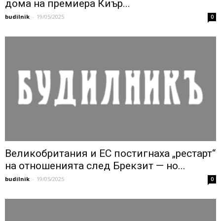
дома на премиера Киър...
budilnik
-
19/05/2025
0
Великобритания и ЕС постигнаха „рестарт“
на отношенията след Брекзит — но...
budilnik
-
19/05/2025
0