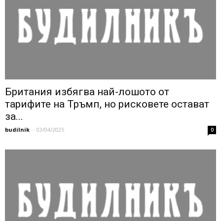
Британия избягва най-лошото от
тарифите на Тръмп, но рисковете остават
за...
budilnik
-
03/04/2025
0