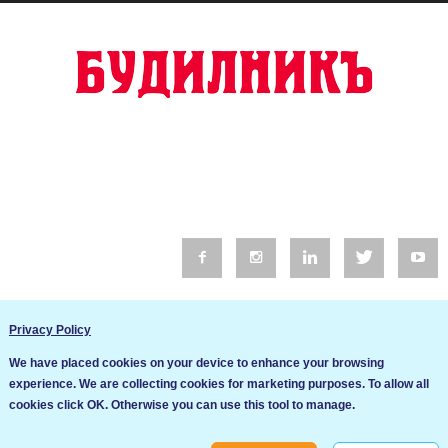
© 2016 Будилник. Всички права запазени.
Privacy Policy
Уебсайт изработка от Go Live UK
We have placed cookies on your device to enhance your browsing
Общи условия
experience. We are collecting cookies for marketing purposes. To allow all
Ние използваме бисквитки за да подобрим услугите си. Ако
cookies click OK. Otherwise you can use this tool to manage.
продължите да посещавате този сайт, ние приемаме, че се
Политика за сигурност и поверителност
съгласявате с използването им.