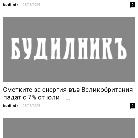
budilnik
-
25/05/2025
0
Сметките за енергия във Великобритания
падат с 7% от юли –...
budilnik
-
25/05/2025
0