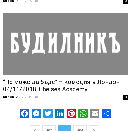
budilnik
-
06/11/2018
0
“Не може да бъде” – комедия в Лондон,
04/11/2018, Chelsea Academy
budilnik
-
25/10/2018
0
Facebook
Messenger
Twitter
LinkedIn
Pinterest
WhatsApp
Email
Sha
402
403
404