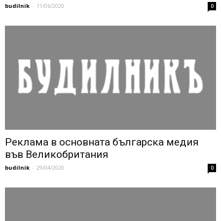
budilnik
-
11/06/2020
0
Реклама в основната българска медия
във Великобритания
budilnik
-
29/04/2020
0