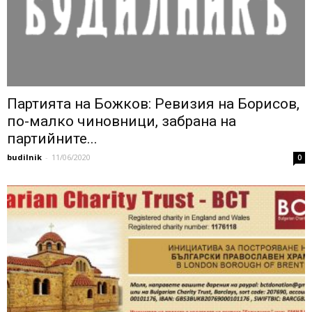
Партията на Божков: Ревизия на Борисов,
по-малко чиновници, забрана на
партийните...
budilnik
-
11/06/2020
0