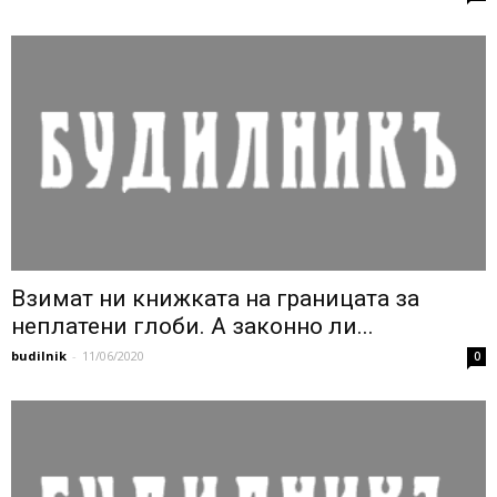
Взимат ни книжката на границата за
неплатени глоби. А законно ли...
budilnik
-
11/06/2020
0