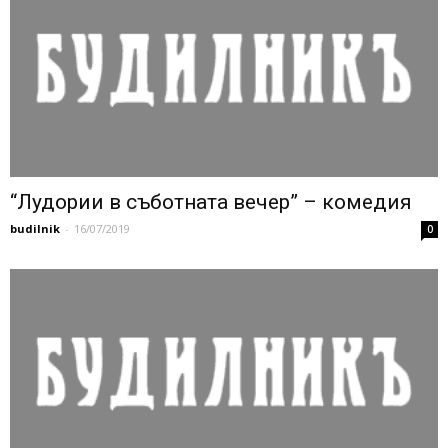
“Лудории в съботната вечер” – комедия
budilnik
-
16/07/2019
0