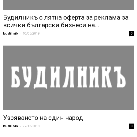
Будилникъ с лятна оферта за реклама за
всички български бизнеси на...
budilnik
-
10/06/2019
0
Узряването на един народ
budilnik
-
27/12/2018
0