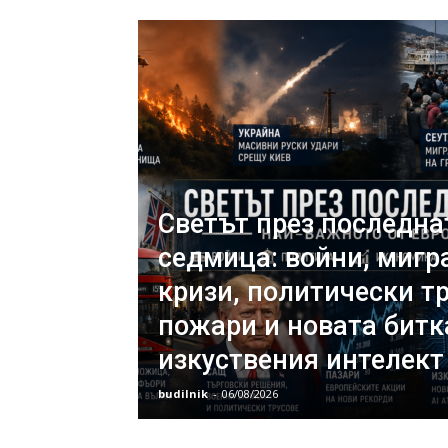
Светът през последна
седмица: войни, миг
кризи, политически тр
пожари и новата битк
изкуствения интелект
budilnik
-
06/08/2026