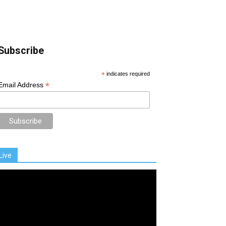
Subscribe
*
indicates required
*
Email Address
Live