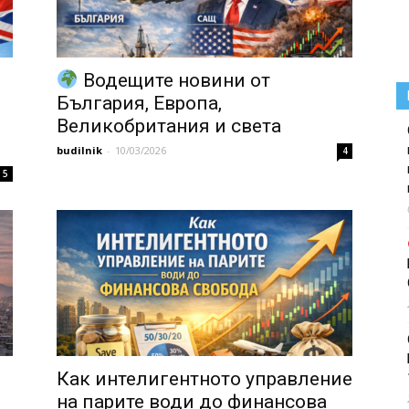
Водещите новини от
България, Европа,
Великобритания и света
budilnik
-
10/03/2026
4
5
,
Как интелигентното управление
на парите води до финансова