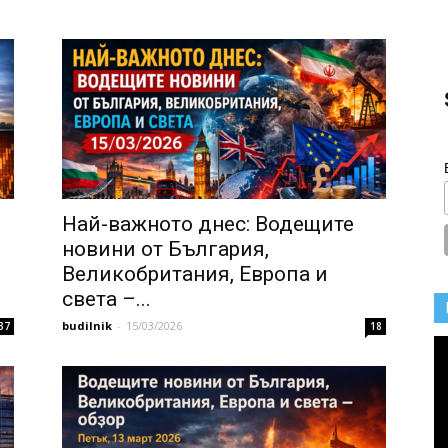
Най-важното днес: Водещите
новини от България,
Великобритания, Европа и
света –...
budilnik
-
15/03/2026
37
18