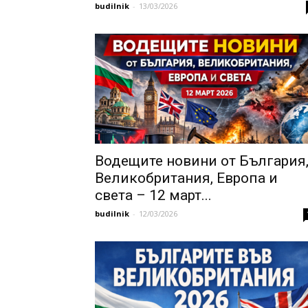
budilnik
-
13/03/2026
Водещите новини от България
Великобритания, Европа и
света – 12 март...
budilnik
-
12/03/2026