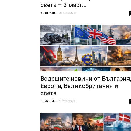
света – 3 март...
budilnik
-
03/03/2026
Водещите новини от България
Европа, Великобритания и
света
budilnik
-
18/02/2026