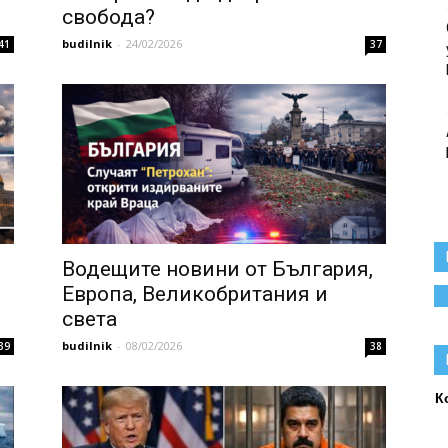
свобода?
budilnik
-
24/02/2026
41
37
,
Водещите новини от България,
Европа, Великобритания и
света
budilnik
-
08/02/2026
39
38
К