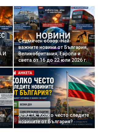
Седмичен обзор: Най-
важните новини от България,
А И
Великобритания, Европа и
света от 16 до 22 юли 2026 г.
3
ия,
АНКЕТА: Колко често следите
новините от България?