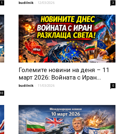
budilnik
-
12/03/2026
1
3
,
Големите новини на деня – 11
март 2026: Войната с Иран...
budilnik
-
11/03/2026
0
10