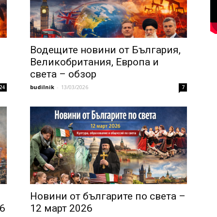
,
Водещите новини от България,
Великобритания, Европа и
света – обзор
budilnik
-
13/03/2026
24
7
Новини от българите по света –
6
12 март 2026