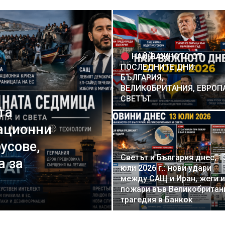
НАЙ-ВАЖНОТО ОТ
ПОСЛЕДНИТЕ ДНИ:
БЪЛГАРИЯ,
ВЕЛИКОБРИТАНИЯ, ЕВРОП
СВЕТЪТ
та
рационни
усове,
Светът и България днес, 1
а за
юли 2026 г.: нови удари
между САЩ и Иран, жеги и
пожари във Великобритан
трагедия в Банкок