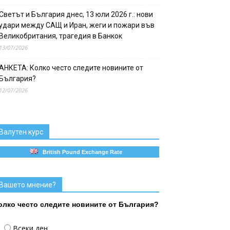
Светът и България днес, 13 юли 2026 г.: нови
удари между САЩ и Иран, жеги и пожари във
Великобритания, трагедия в Банкок
13/07/2026
АНКЕТА: Колко често следите новините от
България?
12/07/2026
Валутен курс
British Pound Exchange Rate
Вашето мнение?
олко често следите новините от България?
Всеки ден