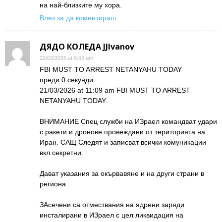
на най-близките му хора.
Влез за да коментираш
ДЯДО КОЛЕДА JJIvanov
22/03/2026 at 6:06 am
FBI MUST TO ARREST NETANYAHU TODAY
преди 0 секунди
21/03/2026 at 11:09 am FBI MUST TO ARREST
NETANYAHU TODAY
ВНИМАНИЕ Спец служби на ИЗраел командват удари
с ракети и дронове провеждани от територията на
Иран. САЩ Следят и записват всички комуникации
вкл секретни.
Дават указания за окървавяне и на други страни в
региона..
ЗАсечени са отмествания на ядрени заряди
инсталирани в ИЗраел с цел ликвидация на