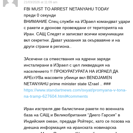
21/03/2026 at 11:09 am
FBI MUST TO ARREST NETANYAHU TODAY
преди 0 секунди
ВНИМАНИЕ Спец служби на ИЗраел командват удари
с ракети и дронове провеждани от територията на
Иран. САЩ Следят и записват всички комуникации
вкл секретни. Дават указания за окървавяне и на
други страни в региона..
ЗАсечени са отмествания на ядрени заряди
инсталирани в ИЗраел с цел ликвидация на
населението !! ПРОКУРАТУРАТА НА ИЗРАЕЛ ДА
АРЕстУВа масовите убиици вкл BENDJAMEN
NETANYAHU prime minister state IZrael .. ###
https://www.standartnews.com/svyat/promyana-v-tona-
na-tramp-627604.html#comments
Иран изстреля две балистични ракети по военната
база на САЩ и Великобритания “Диего Гарсия” в
Индийския океан, предаде Ройтерс, като се позова на
днешна информация на иранската новинарска