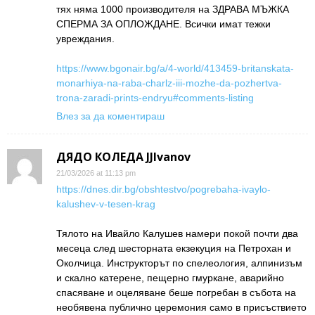
тях няма 1000 производителя на ЗДРАВА МЪЖКА
СПЕРМА ЗА ОПЛОЖДАНЕ. Всички имат тежки
увреждания.
https://www.bgonair.bg/a/4-world/413459-britanskata-
monarhiya-na-raba-charlz-iii-mozhe-da-pozhertva-
trona-zaradi-prints-endryu#comments-listing
Влез за да коментираш
ДЯДО КОЛЕДА JJIvanov
21/03/2026 at 11:13 pm
https://dnes.dir.bg/obshtestvo/pogrebaha-ivaylo-
kalushev-v-tesen-krag
Тялото на Ивайло Калушев намери покой почти два
месеца след шесторната екзекуция на Петрохан и
Околчица. Инструкторът по спелеология, алпинизъм
и скално катерене, пещерно гмуркане, аварийно
спасяване и оцеляване беше погребан в събота на
необявена публично церемония само в присъствието