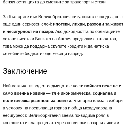
бензиностанцията до сметките за транспорт и стоки.
За българите във Великобритания ситуацията е сходна, но с
още един сериозен слой:
ипотеки, лихви, разходи за живот
и несигурност на пазара
. Ако доходността по облигациите
остане висока и Банката на Англия продължи с твърд тон,
това може да поддържа скъпите кредити и да натиска
семейните бюджети още месеци напред.
Заключение
Най-важният извод от седмицата е ясен:
войната вече не е
само военна новина — тя е икономическа, социална и
политическа реалност за всички
. България влиза в избори
в условия на поскъпващи горива и обща международна
несигурност. Великобритания заема по-видима роля в
конфликта и плаща цената чрез по-високи пазарни лихви и