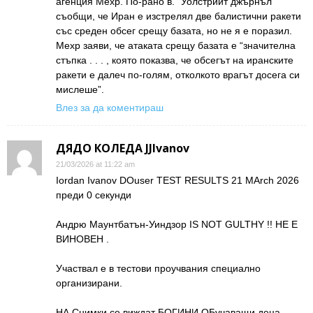
агенция Мехр. По-рано в. “Уолстрийт джърнъл”
съобщи, че Иран е изстрелял две балистични ракети
със среден обсег срещу базата, но не я е поразил.
Мехр заяви, че атаката срещу базата е “значителна
стъпка . . . , която показва, че обсегът на иранските
ракети е далеч по-голям, отколкото врагът досега си
мислеше”.
Влез за да коментираш
ДЯДО КОЛЕДА JJIvanov
21/03/2026 at 11:22 am
Iordan Ivanov DOuser TEST RESULTS 21 MArch 2026
преди 0 секунди
Андрю Маунтбатън-Уиндзор IS NOT GULTHY !! НЕ Е
ВИНОВЕН .
Участвал е в тестови проучвания специално
организирани.
НА Снимки се виждат БОГИНИ ОБучаващи деца