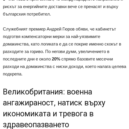
рискът за енергийните доставки вече се пренасят и върху
българския потребител.
Служебният премиер Андрей Гюров обяви, че кабинетът
подготвя компенсаторни мерки за най-уязвимите
домакинства, като логиката е да се покрие именно скокът в
разходите за гориво. По негови думи, увеличението в
последните дни е около
20%
спрямо базовите месечни
разходи на домакинства с ниски доходи, което налага целева
подкрепа.
Великобритания: военна
ангажираност, натиск върху
икономиката и тревога в
здравеопазването