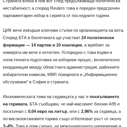
Страната влиза в нов вот след продължаваща политическа
нестабилност, а според Reuters това е пореден предсрочен
парламентарен избор в серията от последните години.
ЦИК вече извърши ключови стъпки по организацията на вота.
Според БТА в бюлетината ще участват
24 политически
формации — 14 партии и 10 коалиции
, а жребият за
номерата им вече е изтеглен. Успоредно с това върви и
логистичната подготовка на изборния процес, включително
координация между областната администрация, районните
избирателни комисии, МВР, пожарната и „Информационно
обслужване“ в София и страната.
Икономическата тема на седмицата у нас е
поскъпването
на горивата
. БТА съобщава, че най-масовият бензин А95 е
поскъпнал с
0,04 евро на литър
, или с
2,96%
за седмица, а
по-високооктановите горива също отбелязват ръст от около
3–4%
. Това е пряк сигнал, че международното напрежение и