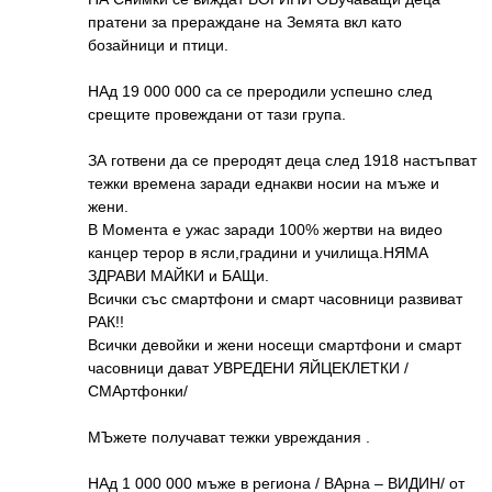
пратени за прераждане на Земята вкл като
бозайници и птици.
НАд 19 000 000 са се преродили успешно след
срещите провеждани от тази група.
ЗА готвени да се преродят деца след 1918 настъпват
тежки времена заради еднакви носии на мъже и
жени.
В Момента е ужас заради 100% жертви на видео
канцер терор в ясли,градини и училища.НЯМА
ЗДРАВИ МАЙКИ и БАЩи.
Всички със смартфони и смарт часовници развиват
РАК!!
Всички девойки и жени носещи смартфони и смарт
часовници дават УВРЕДЕНИ ЯЙЦЕКЛЕТКИ /
СМАртфонки/
МЪжете получават тежки увреждания .
НАд 1 000 000 мъже в региона / ВАрна – ВИДИН/ от