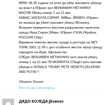
ИРАН ЗА 26 години не успя да убие масовите убиици
на власт в ИЗраел вкл ВЕНИАМИН НЕТАНЯХУ
МАСОВ УБиец номер 1 на 21 век.
ХАМАС,ХИСБУЛА,СИРИЯ, ЛИВан, ЙЕМЕН, ИЗраел
не можаха да убият масовия убиец НЕтаняху.
Въпреки невероятно жестоки разрушения нанесени
срещу Ирак,Сирия,ЛИван, ИЗраел /ГАЗА,УКрайна,
РОССИЯ.САЩ /
Взривени няколко високи сгради в центъра на NEY
YORK 2001 11 09 с цел особенно жесток терор срещу
народите на Ирак ,Афганистан.
СЛЕдят BENJAMEN NETANYAHU като масов убиец
номер 1 на 21 век !!В МОМЕНТА СЛедят като масови
убиици и DONALD TRUMP, PETE HESETH,ZELENSKI
AND PUTIN !!
JJIvanov Douser
Влез за да коментираш
ДЯДО КОЛЕДА JJIvanov