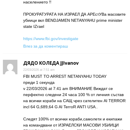
населението !!
ПРОКУРАТУРАТА НА ИЗРАЕЛ ДА АРЕстУВа масовите
убиици вкл BENDJAMEN NETANYAHU prime minister
state IZrael
https://www.fbi.gov/investigate
Влез за да коментираш
ДЯДО КОЛЕДА JJIvanov
22/03/2026 at 7:51 am
FBI MUST TO ARREST NETANYAHU TODAY
преди 1 секунда
v 22/03/2026 at 7:41 am ВНИМАНИЕ Виждат се
перфектно следени 24 часа 100 % от личния състав
на всички кораби на САЩ чрез сателитен AI TERROR
incl 64 G,689,64 G AI TerroR ANTI USA..
Следят 100% от всички кораби,самолети и екипажи
на командвани от ИЗРАЕЛСКИ МАСОВИ УБИИЦИ