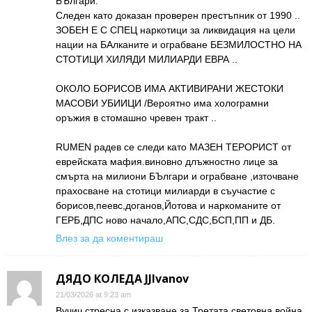
БЪлгари.
Следен като доказан проверен престъпник от 1990 ..
ЗОБЕН Е С СПЕЦ наркотици за ликвидация на цели
нации на БАлканите и ограбване БЕЗМИЛОСТНО НА
СТОТИЦИ ХИЛЯДИ МИЛИАРДИ ЕВРА ..
ОКОЛО БОРИСОВ ИМА АКТИВИРАНИ ЖЕСТОКИ
МАСОВИ УБИИЦИ /Вероятно има холограмни
оръжия в стомашно чревен тракт ..
RUMEN радев се следи като МАЗЕН ТЕРОРИСТ от
еврейската мафия.виновно длъжностно лице за
смърта на милиони БЪлгари и ограбване ,източване
прахосване на стотици милиарди в съучастие с
борисов,пеевс,доганов,Йотова и наркоманите от
ГЕРБ,ДПС ново начало,АПС,СДС,БСП,ПП и ДБ.
Влез за да коментираш
ДЯДО КОЛЕДА JJIvanov
21/03/2026 at 9:23 am
Вучич стресна с изказване за Третата световна война