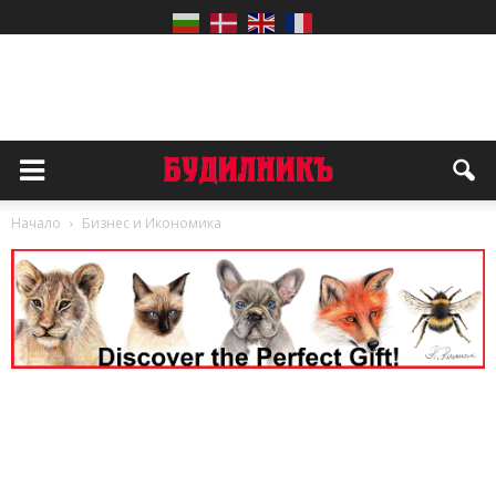
Начало
Бизнес и Икономика