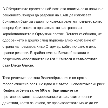
В Обединеното кралство най-важната политическа новина е
решението Лондон да разреши на САЩ да използват
британски бази за удари по ирански ракетни позиции, които
според британското правителство застрашават
корабоплаването в Ормузкия проток. Reuters съобщава, че
одобрението е дошло след първоначално колебание от
страна на премиера Киър Стармър, който по-рано е имал
правни резерви. В крайна сметка Великобритания е
разрешила използването на
RAF Fairford
и съвместната
база
Diego Garcia
.
Това решение поставя Великобритания в по-пряка
геополитическа роля, но идва и с вътрешнополитически риск.
Reuters отбелязва, че
59% от британците
се
противопоставят на американско-израелските военни
действия, което означава, че правителството може да се