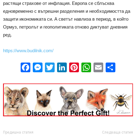
растящи страхове от инфлация. Европа се сблъсква
едновременно с вътрешни разделения и необходимостта да
защити икономиката си. А светът навлиза в период, в който
Ормуз, петролът и геополитиката отново диктуват дневния
ред.
https://www.budilnik.com/
Facebook
Messenger
Twitter
LinkedIn
Pinterest
WhatsApp
Email
Sha
Предишна статия
Следваща статия