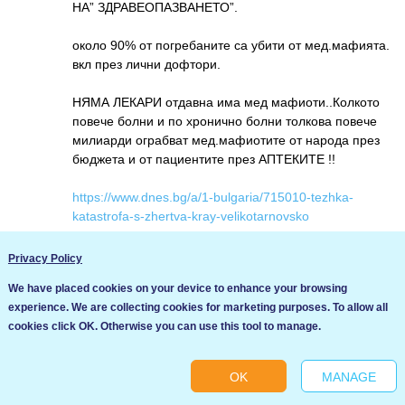
НА” ЗДРАВЕОПАЗВАНЕТО”.
около 90% от погребаните са убити от мед.мафията.
вкл през лични дофтори.
НЯМА ЛЕКАРИ отдавна има мед мафиоти..Колкото
повече болни и по хронично болни толкова повече
милиарди ограбват мед.мафиотите от народа през
бюджета и от пациентите през АПТЕКИТЕ !!
https://www.dnes.bg/a/1-bulgaria/715010-tezhka-
katastrofa-s-zhertva-kray-velikotarnovsko
Тежка катастрофа с жертва край Великотърновско
Privacy Policy
Шофьор на линейка загина на място
We have placed cookies on your device to enhance your browsing
Влез за да коментираш
experience. We are collecting cookies for marketing purposes. To allow all
Ние използваме бисквитки за да подобрим услугите си. Ако
cookies click OK. Otherwise you can use this tool to manage.
продължите да посещавате този сайт, ние приемаме, че се
ДЯДО КОЛЕДА JJIvanov
съгласявате с използването им.
22/03/2026 at 7:58 pm
OK
MANAGE
Ok
INFO ABOUT NEW SUN PROBLEMS !!