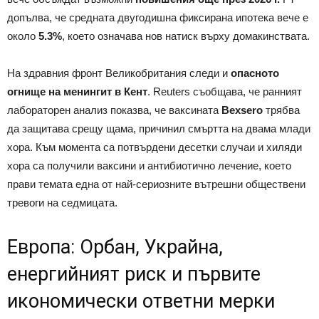
допълва, че средната двугодишна фиксирана ипотека вече е
около
5.3%
, което означава нов натиск върху домакинствата.
На здравния фронт Великобритания следи и
опасното
огнище на менингит в Кент
. Reuters съобщава, че ранният
лабораторен анализ показва, че ваксината
Bexsero
трябва
да защитава срещу щама, причинил смъртта на двама млади
хора. Към момента са потвърдени десетки случаи и хиляди
хора са получили ваксини и антибиотично лечение, което
прави темата една от най-сериозните вътрешни обществени
тревоги на седмицата.
Европа: Орбан, Украйна,
енергийният риск и първите
икономически ответни мерки