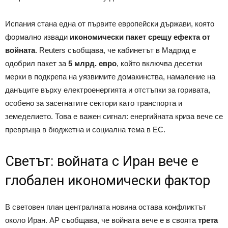
Испания стана една от първите европейски държави, която
формално извади
икономически пакет срещу ефекта от
войната
. Reuters съобщава, че кабинетът в Мадрид е
одобрил пакет за
5 млрд. евро
, който включва десетки
мерки в подкрепа на уязвимите домакинства, намаление на
данъците върху електроенергията и отстъпки за горивата,
особено за засегнатите сектори като транспорта и
земеделието. Това е важен сигнал: енергийната криза вече се
превръща в бюджетна и социална тема в ЕС.
Светът: войната с Иран вече е
глобален икономически фактор
В световен план централната новина остава конфликтът
около Иран. AP съобщава, че войната вече е в своята
трета