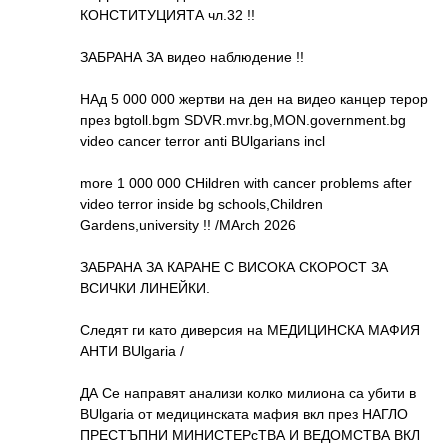
КОНСТИТУЦИЯТА чл.32 !!
ЗАБРАНА ЗА видео наблюдение !!
НАд 5 000 000 жертви на ден на видео канцер терор
през bgtoll.bgm SDVR.mvr.bg,MON.government.bg
video cancer terror anti BUlgarians incl
more 1 000 000 CHildren with cancer problems after
video terror inside bg schools,Children
Gardens,university !! /MArch 2026
ЗАБРАНА ЗА КАРАНЕ С ВИСОКА СКОРОСТ ЗА
ВСИЧКИ ЛИНЕЙКИ.
Следят ги като диверсия на МЕДИЦИНСКА МАФИЯ
АНТИ BUlgaria /
ДА Се направят анализи колко милиона са убити в
BUlgaria от медицинската мафия вкл през НАГЛО
ПРЕСТЪПНИ МИНИСТЕРсТВА И ВЕДОМСТВА ВКЛ