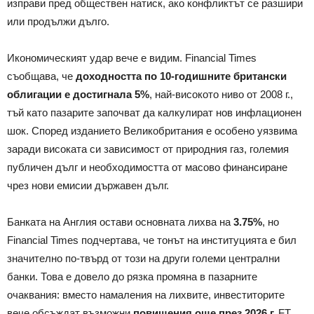
изправи пред обществен натиск, ако конфликтът се разшири
или продължи дълго.
Икономическият удар вече е видим. Financial Times
съобщава, че
доходността по 10-годишните британски
облигации е достигнала 5%
, най-високото ниво от 2008 г.,
тъй като пазарите започват да калкулират нов инфлационен
шок. Според изданието Великобритания е особено уязвима
заради високата си зависимост от природния газ, големия
публичен дълг и необходимостта от масово финансиране
чрез нови емисии държавен дълг.
Банката на Англия остави основната лихва на
3.75%
, но
Financial Times подчертава, че тонът на институцията е бил
значително по-твърд от този на други големи централни
банки. Това е довело до рязка промяна в пазарните
очаквания: вместо намаления на лихвите, инвеститорите
вече обсъждат възможни
повишения още през 2026 г.
FT