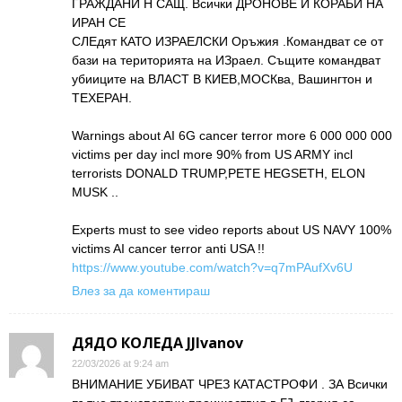
ГРАЖДАНИ Н САЩ. Всички ДРОНОВЕ И КОРАБИ НА
ИРАН СЕ
СЛЕдят КАТО ИЗРАЕЛСКИ Оръжия .Командват се от
бази на територията на ИЗраел. Същите командват
убииците на ВЛАСТ В КИЕВ,МОСКва, Вашингтон и
ТЕХЕРАН.
Warnings about AI 6G cancer terror more 6 000 000 000
victims per day incl more 90% from US ARMY incl
terrorists DONALD TRUMP,PETE HEGSETH, ELON
MUSK ..
Experts must to see video reports about US NAVY 100%
victims AI cancer terror anti USA !!
https://www.youtube.com/watch?v=q7mPAufXv6U
Влез за да коментираш
ДЯДО КОЛЕДА JJIvanov
22/03/2026 at 9:24 am
ВНИМАНИЕ УБИВАТ ЧРЕЗ КАТАСТРОФИ . ЗА Всички