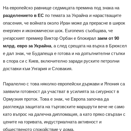
На европейско равнище седмицата премина под знака на
разделението в ЕС
по темата за Украйна и нарастващите
опасения, че войната около Иран може да прерасне в широк
енергиен и икономически шок. Euronews съобщава, че
унгарският премиер Виктор Орбан е блокирал
заем от 90
млрд. евро за Украйна
, а след срещата на върха в Брюксел
е дал знак, че Будапеща е готова и на допълнителни стъпки
в спора си с Киев, включително заради руските петролни
доставки към Унгария и Словакия.
Паралелно с това няколко европейски държави и Япония са
заявили готовност да участват в усилията за сигурност в
Ормузкия проток. Това е знак, че Европа започва да
разглежда защитата на търговските маршрути вече не само
като въпрос на далечна дипломация, а като пряко свързан с
цените на горивата, индустриалната активност и
общественото спокойствие у дома.