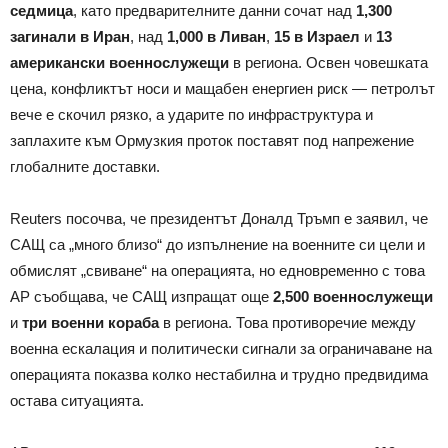
седмица
, като предварителните данни сочат над
1,300
загинали в Иран
, над
1,000 в Ливан
,
15 в Израел
и
13
американски военнослужещи
в региона. Освен човешката
цена, конфликтът носи и мащабен енергиен риск — петролът
вече е скочил рязко, а ударите по инфраструктура и
заплахите към Ормузкия проток поставят под напрежение
глобалните доставки.
Reuters посочва, че президентът Доналд Тръмп е заявил, че
САЩ са „много близо“ до изпълнение на военните си цели и
обмислят „свиване“ на операцията, но едновременно с това
AP съобщава, че САЩ изпращат още
2,500 военнослужещи
и
три военни кораба
в региона. Това противоречие между
военна ескалация и политически сигнали за ограничаване на
операцията показва колко нестабилна и трудно предвидима
остава ситуацията.