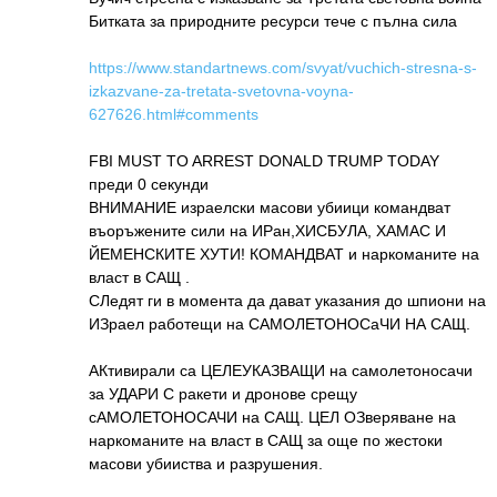
Битката за природните ресурси тече с пълна сила
https://www.standartnews.com/svyat/vuchich-stresna-s-
izkazvane-za-tretata-svetovna-voyna-
627626.html#comments
FBI MUST TO ARREST DONALD TRUMP TODAY
преди 0 секунди
ВНИМАНИЕ израелски масови убиици командвaт
въоръжените сили на ИРан,ХИСБУЛА, ХАМАС И
ЙЕМЕНСКИТЕ ХУТИ! КОМАНДВАТ и наркоманите на
власт в САЩ .
СЛедят ги в момента да дават указания до шпиони на
ИЗраел работещи на САМОЛЕТОНОСаЧИ НА САЩ.
АКтивирали са ЦЕЛЕУКАЗВАЩИ на самолетоносачи
за УДАРИ С ракети и дронове срещу
сАМОЛЕТОНОСАЧИ на САЩ. ЦЕЛ ОЗверяване на
наркоманите на власт в САЩ за още по жестоки
масови убииства и разрушения.