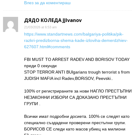
Влез за да коментираш
ДЯДО КОЛЕДА JJIvanov
21/03/2026 at 6:53 am
https://www.standartnews.com/balgariya-politika/pik-
razkri-predizborna-shema-kade-izloviha-demerdzhiev-
627607.html#comments
FBI MUST TO ARREST RADEV AND BORISOV TODAY
преди 0 секунди
STOP TERROR ANTI BUlgarians trough terrorist s from
JUDISH MAFIA incl Radev,BORiSOV, Peevski..
100% от регистрираните за нови НАГЛО ПРЕСТЪПНИ
НЕЗАКОННИ ИЗБОРИ СА ДОКАЗАНО ПРЕСТЪПНИ
ГРУПИ .
Всички имат подробни досиета. 100% се следят като
специално създадени проверени престъпни групи.
БОРИСОВ СЕ следи като масов убиец на милиони