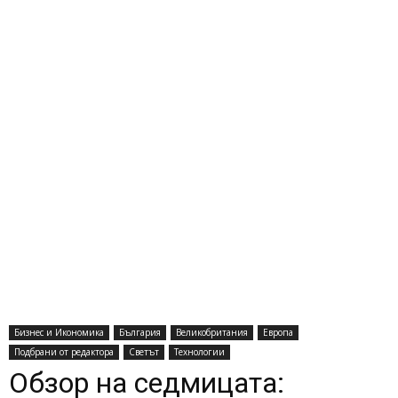
Бизнес и Икономика
България
Великобритания
Европа
Подбрани от редактора
Светът
Технологии
Обзор на седмицата: