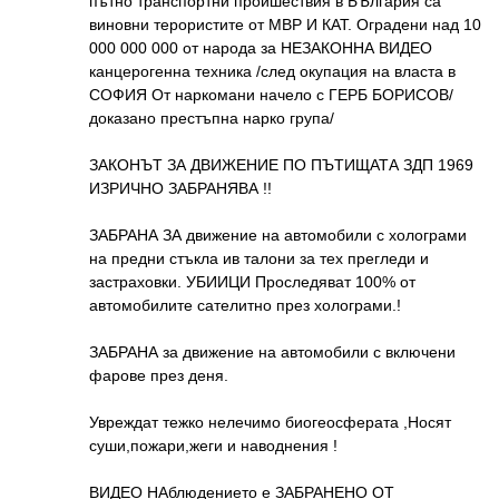
пътно транспортни проишествия в БЪлгария са
виновни терористите от МВР И КАТ. Оградени над 10
000 000 000 от народа за НЕЗАКОННА ВИДЕО
канцерогенна техника /след окупация на власта в
СОФИЯ От наркомани начело с ГЕРБ БОРИСОВ/
доказано престъпна нарко група/
ЗАКОНЪТ ЗА ДВИЖЕНИЕ ПО ПЪТИЩАТА ЗДП 1969
ИЗРИЧНО ЗАБРАНЯВА !!
ЗАБРАНА ЗА движение на автомобили с холограми
на предни стъкла ив талони за тех прегледи и
застраховки. УБИИЦИ Проследяват 100% от
автомобилите сателитно през холограми.!
ЗАБРАНА за движение на автомобили с включени
фарове през деня.
Увреждат тежко нелечимо биогеосферата ,Носят
суши,пожари,жеги и наводнения !
ВИДЕО НАблюдението е ЗАБРАНЕНО ОТ