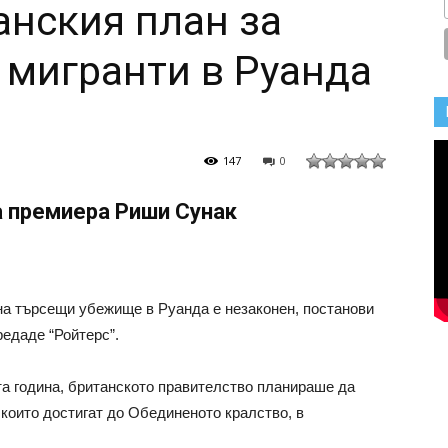
анския план за
 мигранти в Руанда
147
0
а премиера Риши Сунак
на търсещи убежище в Руанда е незаконен, постанови
редаде “Ройтерс”.
а година, британското правителство планираше да
които достигат до Обединеното кралство, в