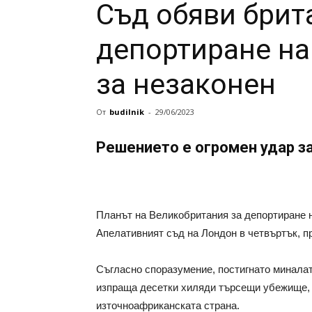
Съд обяви брит
депортиране на
за незаконен
От
budilnik
-
29/06/2023
Решението е огромен удар з
Планът на Великобритания за депортиране 
Апелативният съд на Лондон в четвъртък, п
Съгласно споразумение, постигнато миналат
изпраща десетки хиляди търсещи убежище, 
източноафриканската страна.