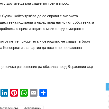
ен с другите двама съдии по този въпрос.
 Сунак, който трябва да се справи с високата
ществена подкрепа и нарастващ натиск от собствената
 проблема с пристигащите с малки лодки мигранти.
ин от петте приоритета и се надява, че спадът в броя
та Консервативна партия да постигне неочаквана
 ще поиска разрешение да обжалва пред Върховния съд
book
ssenger
Twitter
LinkedIn
Pinterest
WhatsApp
Email
Share
Върховен съд
Депортации