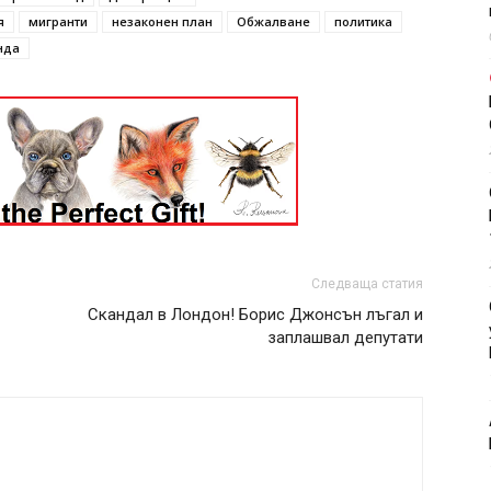
я
мигранти
незаконен план
Обжалване
политика
нда
Следваща статия
Скандал в Лондон! Борис Джонсън лъгал и
заплашвал депутати