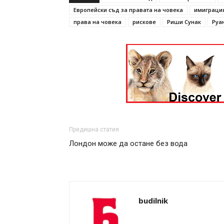
Европейски съд за правата на човека
имиграци
права на човека
рискове
Риши Сунак
Руа
Предишна статия
Лондон може да остане без вода
budilnik