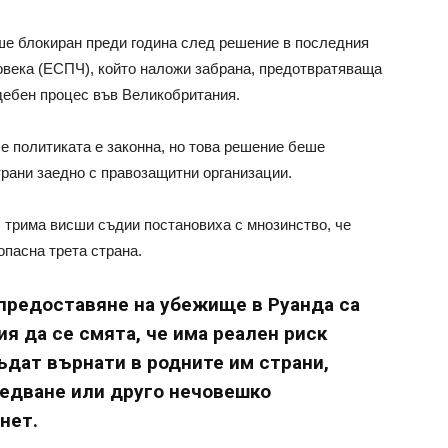
ше блокиран преди година след решение в последния
овека (ЕСПЧ), който наложи забрана, предотвратяваща
дебен процес във Великобритания.
е политиката е законна, но това решение беше
рани заедно с правозащитни организации.
 трима висши съдии постановиха с мнозинство, че
опасна трета страна.
предоставяне на убежище в Руанда са
ия да се смята, че има реален риск
бъдат върнати в родните им страни,
ледване или друго нечовешко
нет.