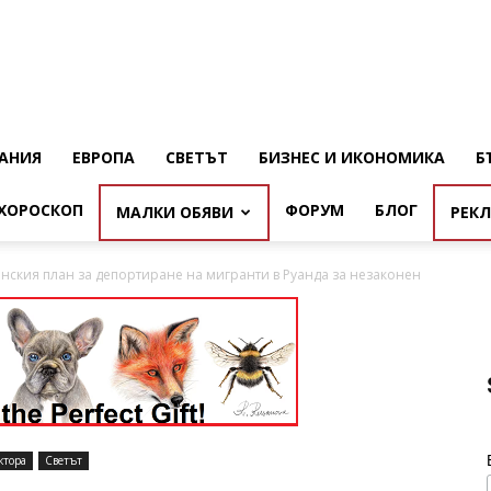
АНИЯ
ЕВРОПА
СВЕТЪТ
БИЗНЕС И ИКОНОМИКА
Б
ХОРОСКОП
ФОРУМ
БЛОГ
МАЛКИ ОБЯВИ
РЕК
нския план за депортиране на мигранти в Руанда за незаконен
ктора
Светът