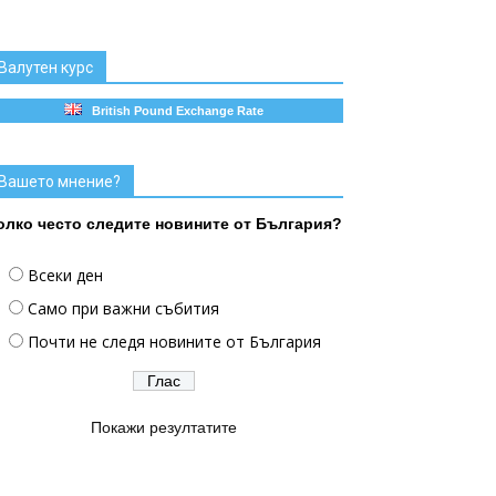
Валутен курс
British Pound Exchange Rate
Вашето мнение?
олко често следите новините от България?
Всеки ден
Само при важни събития
Почти не следя новините от България
Покажи резултатите