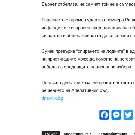
Бърнет отбеляза, че самият той не е съглас
Решението е огромен удар за премиера Риши
инфлация и е изправен пред намаляваща об
си партия и обществеността да се справи с
Сунак превърна “спирането на лодките” в ед
на пристигащите може да помогне на негова
победа на следващите национални избори.
По-късно днес той каза, че правителството
решението на Апелативния съд.
dnevnik.bg
Face
Me
ТАГОВЕ
Апелативен съд
великобритания