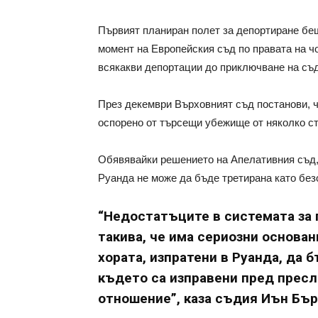
Първият планиран полет за депортиране бе
момент на Европейския съд по правата на ч
всякакви депортации до приключване на съ
През декември Върховният съд постанови, ч
оспорено от търсещи убежище от няколко ст
Обявявайки решението на Апелативния съд,
Руанда не може да бъде третирана като без
“Недостатъците в системата за 
такива, че има сериозни основан
хората, изпратени в Руанда, да 
където са изправени пред прес
отношение”, каза съдия Иън Бър