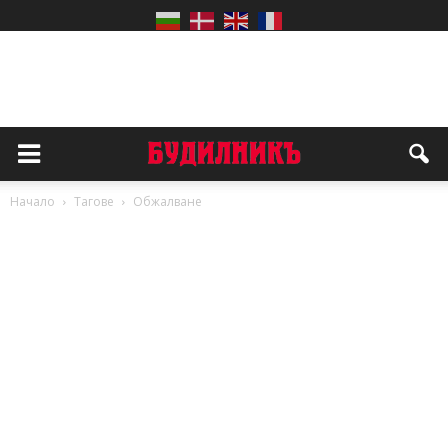
Начало
Тагове
Обжалване