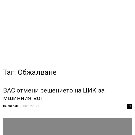
Таг: Обжалване
ВАС отмени решението на ЦИК за
мшинния вот
budilnik
-
30/10/2023
0