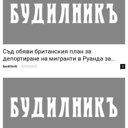
Съд обяви британския план за
депортиране на мигранти в Руанда за...
budilnik
-
29/06/2023
0