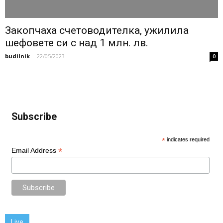
Закопчаха счетоводителка, ужилила
шефовете си с над 1 млн. лв.
budilnik
-
22/05/2023
0
Subscribe
*
indicates required
*
Email Address
Live