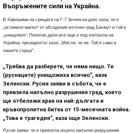
Въоръжените сили на Украйна.
В Хирошима на срещата на Г-7 Зеленски днес каза, че е
„останало малко“ от обсадения източен град Бахмут и той е
„унищожен“. Попитан дали все още е под контрола на
Украйна, президентът каза: „Мисля, че не. Той е само в
нашите сърца“.
„Трябва да разберете, че няма нищо. Те
(руснаците) унищожиха всичко“, каза
Зеленски. Русия заяви в събота, че е
превзела напълно разрушения град, което
ще отбележи края на най-дългата и
кръвопролитна битка от 15-месечната война.
„Това е трагедия“, каза още Зеленски.
Русия заяви, че е превзела изцяло напълно разрушения