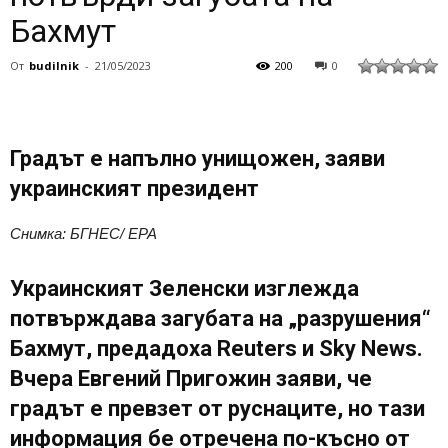
Бахмут
От
budilnik
-
21/05/2023
200
0
Градът е напълно унищожен, заяви
украинският президент
Снимка: БГНЕС/ EPA
Украинският Зеленски изглежда
потвърждава загубата на „разрушения“
Бахмут, предадоха Reuters и Sky News.
Вчера Евгений Пригожин заяви, че
градът е превзет от руснаците, но тази
информация бе отречена по-късно от