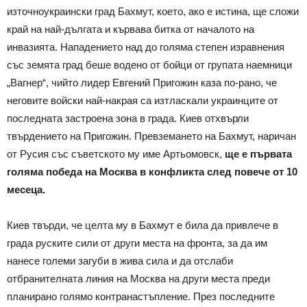
източноукраински град Бахмут, което, ако е истина, ще сложи
край на най-дългата и кървава битка от началото на
инвазията. Нападението над до голяма степен изравнения
със земята град беше водено от бойци от групата наемници
„Вагнер“, чийто лидер Евгений Пригожин каза по-рано, че
неговите войски най-накрая са изтласкали украинците от
последната застроена зона в града. Киев отхвърли
твърдението на Пригожин. Превземането на Бахмут, наричан
от Русия със съветското му име Артьомовск,
ще е първата
голяма победа на Москва в конфликта след повече от 10
месеца.
Киев твърди, че целта му в Бахмут е била да привлече в
града руските сили от други места на фронта, за да им
нанесе големи загуби в жива сила и да отслаби
отбранителната линия на Москва на други места преди
планирано голямо контранастъпление. През последните