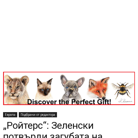
Европа
Подбрани от редактора
„Ройтерс“: Зеленски
потвърди загубата на