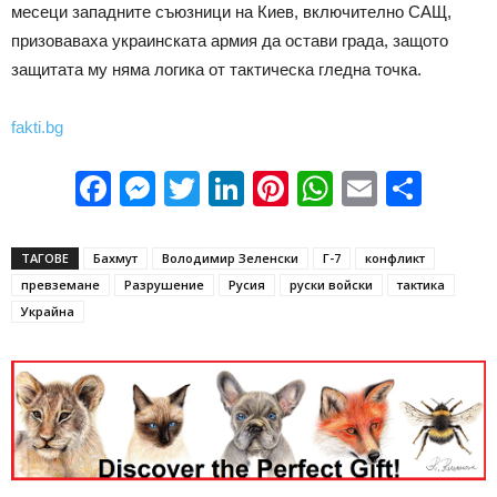
месеци западните съюзници на Киев, включително САЩ,
призоваваха украинската армия да остави града, защото
защитата му няма логика от тактическа гледна точка.
fakti.bg
Facebook
Messenger
Twitter
LinkedIn
Pinterest
WhatsApp
Email
Sha
ТАГОВЕ
Бахмут
Володимир Зеленски
Г-7
конфликт
превземане
Разрушение
Русия
руски войски
тактика
Украйна