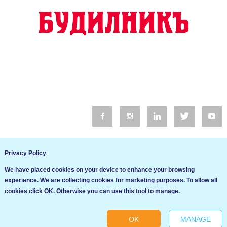
© 2016 Будилник. Всички права запазени.
Privacy Policy
Уебсайт изработка от Go Live UK
We have placed cookies on your device to enhance your browsing
Общи условия
experience. We are collecting cookies for marketing purposes. To allow all
Ние използваме бисквитки за да подобрим услугите си. Ако
cookies click OK. Otherwise you can use this tool to manage.
продължите да посещавате този сайт, ние приемаме, че се
Политика за сигурност и поверителност
съгласявате с използването им.
OK
MANAGE
Ok
Cookie settings