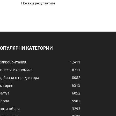
Покажи резултатите
ОПУЛЯРНИ КАТЕГОРИИ
еликобритания
12411
изнес и Икономика
8711
одбрани от редактора
8082
ългария
6515
ветът
6052
вропа
5982
алки обяви
3293