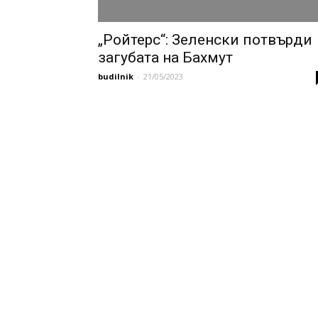
„Ройтерс“: Зеленски потвърди
загубата на Бахмут
budilnik
-
21/05/2023