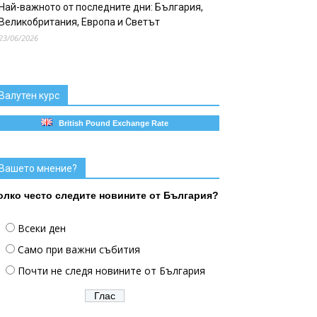
Най-важното от последните дни: България,
Великобритания, Европа и Светът
23/06/2026
Валутен курс
British Pound Exchange Rate
Вашето мнение?
олко често следите новините от България?
Всеки ден
Само при важни събития
Почти не следя новините от България