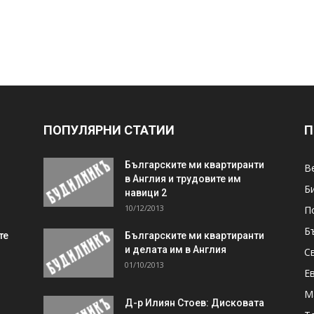
ПОПУЛЯРНИ СТАТИИ
П
Българските ми квартиранти
В
в Англия и трудовите им
Б
навици 2
10/12/2013
П
Б
те
Българските ми квартиранти
и делата им в Англия
С
01/10/2013
Е
М
Д-р Илиян Стоев: Дисковата