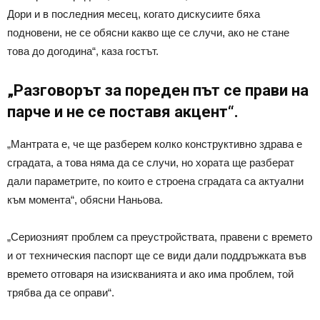
Дори и в последния месец, когато дискусиите бяха
подновени, не се обясни какво ще се случи, ако не стане
това до догодина“, каза гостът.
„Разговорът за пореден път се прави на
парче и не се поставя акцент“.
„Мантрата е, че ще разберем колко конструктивно здрава е
сградата, а това няма да се случи, но хората ще разберат
дали параметрите, по които е строена сградата са актуални
към момента“, обясни Наньова.
„Сериозният проблем са преустройствата, правени с времето
и от техническия паспорт ще се види дали поддръжката във
времето отговаря на изискванията и ако има проблем, той
трябва да се оправи“.