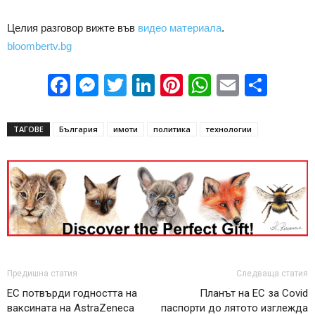
Целия разговор вижте във
видео материала
.
bloombertv.bg
Facebook
Messenger
Twitter
LinkedIn
Pinterest
WhatsApp
Email
Sha
ТАГОВЕ
България
имоти
политика
технологии
Предишна статия
Следваща статия
ЕС потвърди годността на
Планът на ЕС за Covid
ваксината на AstraZeneca
паспорти до лятото изглежда