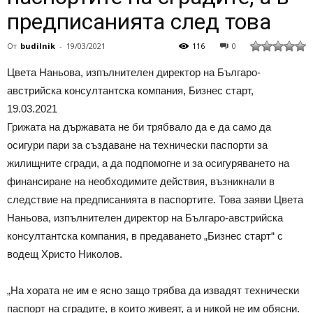
предписанията след това
От
budilnik
-
19/03/2021
116
0
Цвета Наньова, изпълнителен директор на Българо-
австрийска консултантска компания, Бизнес старт,
19.03.2021
Грижата на държавата не би трябвало да е да само да
осигури пари за създаване на технически паспорти за
жилищните сгради, а да подпомогне и за осигуряването на
финансиране на необходимите действия, възникнали в
следствие на предписанията в паспортите. Това заяви Цвета
Наньова, изпълнителен директор на Българо-австрийска
консултантска компания, в предаването „Бизнес старт“ с
водещ Христо Николов.
„На хората не им е ясно защо трябва да извадят технически
паспорт на сградите, в които живеят, а и никой не им обясни.