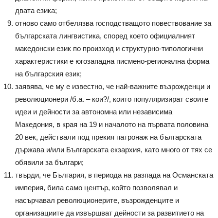
двата езика;
отново само отбелязва господстващото повествование за
българската лингвистика, според което официалният
македонски език по произход и структурно-типологични
характеристики е югозападна писмено-регионална форма
на българския език;
заявява, че му е известно, че най-важните възрожденци и
революционери /б.а. – кои?/, които популяризират своите
идеи и дейности за автономна или независима
Македония, в края на 19 и началото на първата половина
20 век, действали под прекия патронаж на българската
държава и/или Българската екзархия, като много от тях се
обявили за българи;
твърди, че България, в периода на разпада на Османската
империя, била само център, който позволявал и
насърчавал революционерите, възрожденците и
организациите да извършват дейности за развитието на