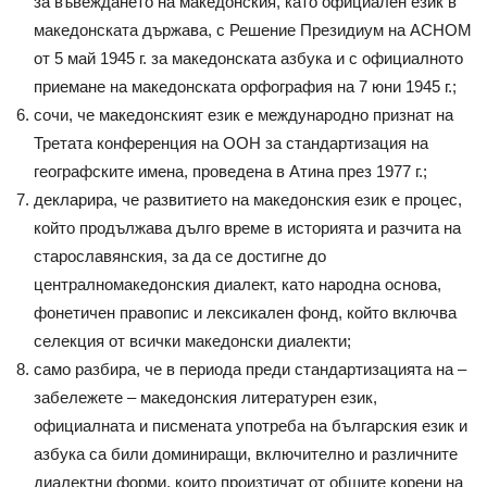
за въвеждането на македонския, като официален език в
македонската държава, с Решение Президиум на АСНОМ
от 5 май 1945 г. за македонската азбука и с официалното
приемане на македонската орфография на 7 юни 1945 г.;
сочи, че македонският език е международно признат на
Третата конференция на ООН за стандартизация на
географските имена, проведена в Атина през 1977 г.;
декларира, че развитието на македонския език е процес,
който продължава дълго време в историята и разчита на
старославянския, за да се достигне до
централномакедонския диалект, като народна основа,
фонетичен правопис и лексикален фонд, който включва
селекция от всички македонски диалекти;
само разбира, че в периода преди стандартизацията на –
забележете – македонския литературен език,
официалната и писмената употреба на българския език и
азбука са били доминиращи, включително и различните
диалектни форми, които произтичат от общите корени на