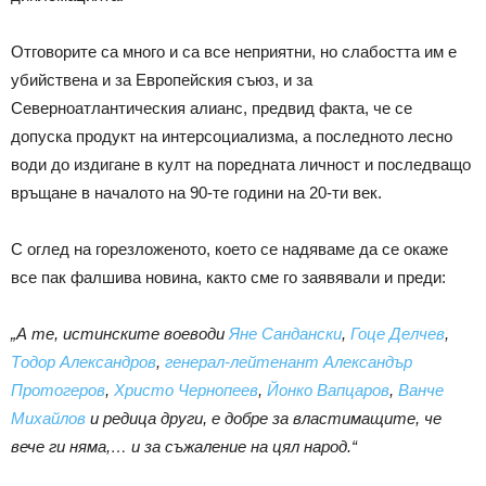
Отговорите са много и са все неприятни, но слабостта им е
убийствена и за Европейския съюз, и за
Северноатлантическия алианс, предвид факта, че се
допуска продукт на интерсоциализма, а последното лесно
води до издигане в култ на поредната личност и последващо
връщане в началото на 90-те години на 20-ти век.
С оглед на горезложеното, което се надяваме да се окаже
все пак фалшива новина, както сме го заявявали и преди:
„А те, истинските воеводи
Яне Сандански
,
Гоце Делчев
,
Тодор Александров
,
генерал-лейтенант Александър
Протогеров
,
Христо Чернопеев
,
Йонко Вапцаров
,
Ванче
Михайлов
и редица други, е добре за властимащите, че
вече ги няма,… и за съжаление на цял народ.“