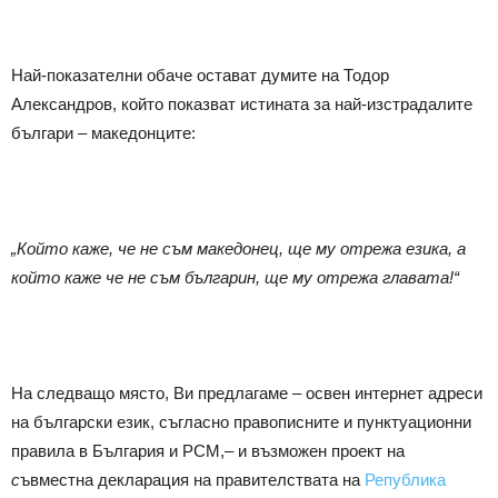
Най-показателни обаче остават думите на Тодор
Александров, който показват истината за най-изстрадалите
българи – македонците:
„Който каже, че не съм македонец, ще му отрежа езика, а
който каже че не съм българин, ще му отрежа главата!“
На следващо място, Ви предлагаме – освен интернет адреси
на български език, съгласно правописните и пунктуационни
правила в България и РСМ,– и възможен проект на
с
ъвместна декларация на правителствата на
Република