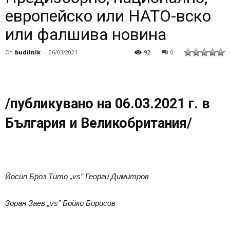
европейско или НАТО-вско
или фалшива новина
От
budilnik
-
06/03/2021
92
0
/публикувано на 06.03.2021 г. в
България и Великобритания/
Йосип Броз Тито „
vs”
Георги Димитров
Зоран Заев „
vs”
Бойко Борисов