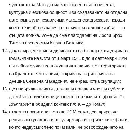
чувството за Македония като отделна историческа,
културна и езикова общност и за създаването на отделна,
автономна или независима македонска държава, поради
което тези образувания се наричат македонски /б.а. – по
същата логика, може да сме благодарни на Йоспи Броз
Тито за проведения Кървав Божник/;
декларира, че присъединяването на българската държава
към Силите на Оста от 1 март 1941 г. до 8 септември 1944
г. и нейното участие в окупацията на част от територията
на Кралство Югославия, покриваща територията на
днешна Северна Македония, не е фашистка окупация;
ще насърчава всички държавни органи и частни субекти
да избягват идентифицирането на термините „фашист“ с
„българин“ в обидния контекст /б.а. – до кога?/;
отделно правителството на РСМ само декларира, че
решително уважава и популяризира историческите факти,
които недвусмислено показвали, че освобождението на