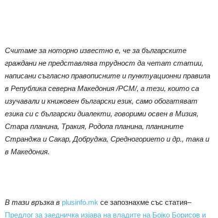
Считаме за ноторно известно е, че за българските
граждани не представлява трудност да четат статии,
написани съгласно правописните и пунктуационни правила
в Република северна Македония /РСМ/, а тези, които са
изучавали и книжовен български език, само обогатяват
езика си с български диалекти, говорими освен в Мизия,
Стара планина, Тракия, Родопа планина, планините
Странджа и Сакар, Добруджа, Средногорието и др., така и
в Македония.
В тази връзка в
plusinfo.mk
се запознахме със статия–
Предлог за заедничка изјава на владите на Бојко Борисов и