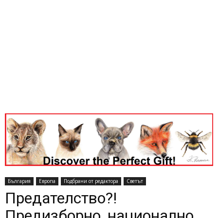
България
Европа
Подбрани от редактора
Светът
Предателство?!
Предизборно, национално,