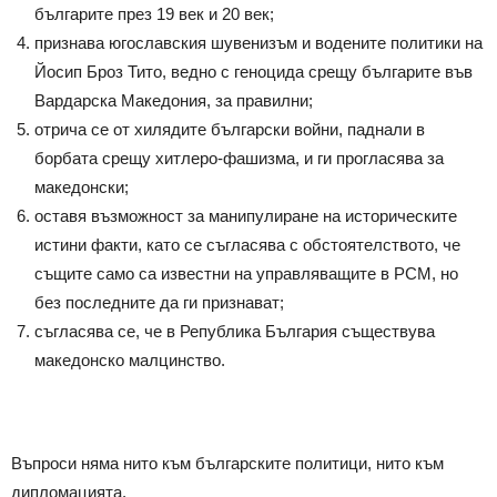
българите през 19 век и 20 век;
признава югославския шувенизъм и водените политики на
Йосип Броз Тито, ведно с геноцида срещу българите във
Вардарска Македония, за правилни;
отрича се от хилядите български войни, паднали в
борбата срещу хитлеро-фашизма, и ги прогласява за
македонски;
оставя възможност за манипулиране на историческите
истини факти, като се съгласява с обстоятелството, че
същите само са известни на управляващите в РСМ, но
без последните да ги признават;
съгласява се, че в Република България съществува
македонско малцинство.
Въпроси няма нито към българските политици, нито към
дипломацията.