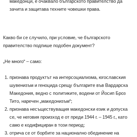
македонци, е очаквало българското правителство да
зачита и защитава техните човешки права.
Какво би се случило, при условие, че българското
правителство подпише подобен документ?
„Не много“ – само:
признава продуктът на интерсоциализма, югославския
шувенизъм и геноцида срещу българите във Вардарска
Македония, ведно с политиките, водени от Йосип Броз
Тито, наречен „македонизъм“;
признава несъществуващия македонски език и допуска
се, че неговия произход е от преди 1944 г. – 1945 г., като
само е кодифициран в този период;
отрича се от борбите за национално обединение на