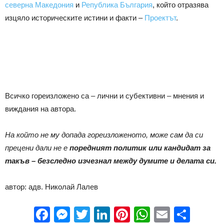
северна Македония
и
Република България
, който отразява
изцяло историческите истини и факти –
Проектът
.
Всичко гореизложено са – лични и субективни – мнения и
виждания на автора.
На който не му допада гореизложеното, може сам да си
прецени дали не е
поредният политик или кандидат за
такъв – безследно изчезнал между думите и делата си.
автор: адв. Николай Лалев
Facebook
Messenger
Twitter
LinkedIn
Pinterest
WhatsApp
Email
Sha