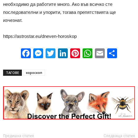
необходимо да работите много. Ако във всичко сте
последователни и упорити, тогава препятствията ще
изчезнат.
https://astrostar.eu/dneven-horoskop
Facebook
Messenger
Twitter
LinkedIn
Pinterest
WhatsApp
Email
Sha
ТАГОВЕ
хороскоп
Предишна статия
Следваща статия