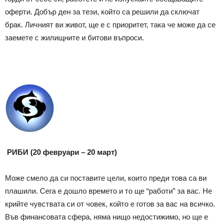
оферти. Добър ден за тези, който са решили да сключат
брак. Личният ви живот, ще е с приоритет, така че може да се
заемете с жилищните и битови въпроси.
РИБИ (20 февруари – 20 март)
Може смело да си поставите цели, които преди това са ви
плашили. Сега е дошло времето и то ще “работи” за вас. Не
крийте чувствата си от човек, който е готов за вас на всичко.
Във финансовата сфера, няма нищо недостижимо, но ще е