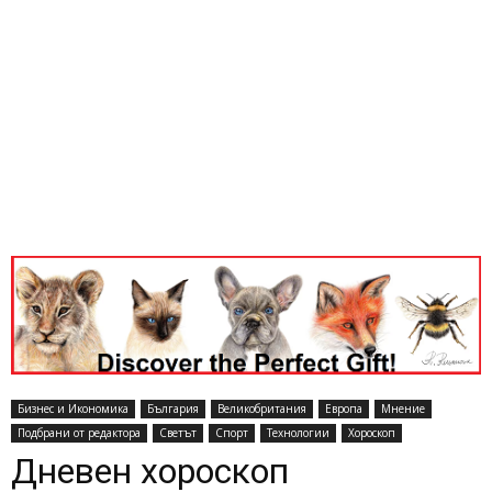
Бизнес и Икономика
България
Великобритания
Европа
Мнение
Подбрани от редактора
Светът
Спорт
Технологии
Хороскоп
Дневен хороскоп