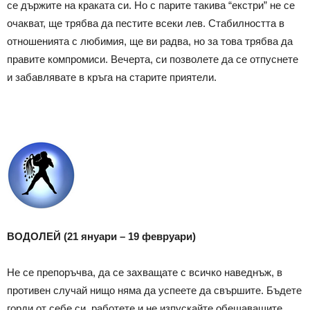
се държите на краката си. Но с парите такива “екстри” не се
очакват, ще трябва да пестите всеки лев. Стабилността в
отношенията с любимия, ще ви радва, но за това трябва да
правите компромиси. Вечерта, си позволете да се отпуснете
и забавлявате в кръга на старите приятели.
ВОДОЛЕЙ (21 януари – 19 февруари)
Не се препоръчва, да се захващате с всичко наведнъж, в
противен случай нищо няма да успеете да свършите. Бъдете
горди от себе си, работете и не изпускайте обещаващите