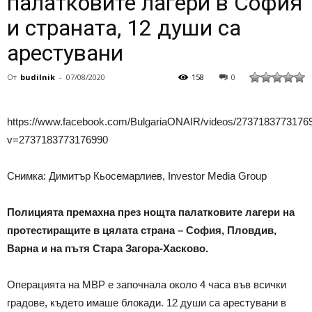
палатковите лагери в София
и страната, 12 души са
арестувани
От
budilnik
-
07/08/2020
158
0
https://www.facebook.com/BulgariaONAIR/videos/2737183773176
v=2737183773176990
Снимка: Димитър Кьосемарлиев, Investor Media Group
Полицията премахна през нощта палатковите лагери на
протестиращите в цялата страна – София, Пловдив,
Варна и на пътя Стара Загора-Хасково.
Операцията на МВР е започнала около 4 часа във всички
градове, където имаше блокади. 12 души са арестувани в