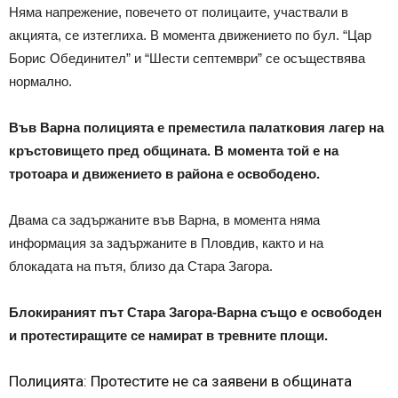
Няма напрежение, повечето от полицаите, участвали в
акцията, се изтеглиха. В момента движението по бул. “Цар
Борис Обединител” и “Шести септември” се осъществява
нормално.
Във Варна полицията е преместила палатковия лагер на
кръстовището пред общината. В момента той е на
тротоара и движението в района е освободено.
Двама са задържаните във Варна, в момента няма
информация за задържаните в Пловдив, както и на
блокадата на пътя, близо да Стара Загора.
Блокираният път Стара Загора-Варна също е освободен
и протестиращите сe намират в тревните площи.
Полицията: Протестите не са заявени в общината