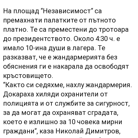
На площад “Независимост“ са
премахнати палатките от пътното
платно. Те са преместени до тротоара
до президентството. Около 4:30 ч. е
имало 10-ина души в лагера. Те
разказват, че е жандармерията без
обяснения ги е накарала да освободят
кръстовището.
“Както си седяхме, нахлу жандармерия.
Докараха хиляди охранители от
полицията и от службите за сигурност,
за да могат да охраняват сградата,
което е излишно за 10 човека мирни
граждани“, каза Николай Димитров,