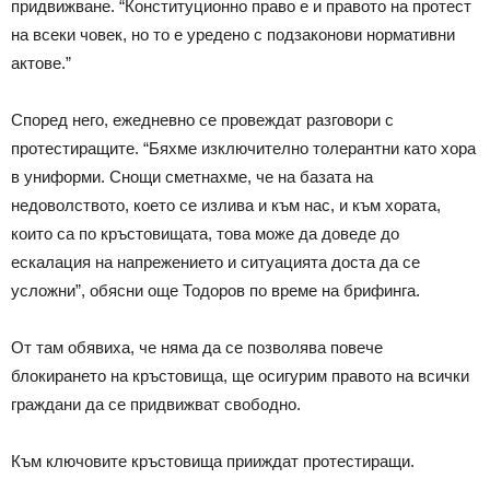
придвижване. “Конституционно право е и правото на протест
на всеки човек, но то е уредено с подзаконови нормативни
актове.”
Според него, ежедневно се провеждат разговори с
протестиращите. “Бяхме изключително толерантни като хора
в униформи. Снощи сметнахме, че на базата на
недоволството, което се излива и към нас, и към хората,
които са по кръстовищата, това може да доведе до
ескалация на напрежението и ситуацията доста да се
усложни”, обясни още Тодоров по време на брифинга.
От там обявиха, че няма да се позволява повече
блокирането на кръстовища, ще осигурим правото на всички
граждани да се придвижват свободно.
Към ключовите кръстовища прииждат протестиращи.