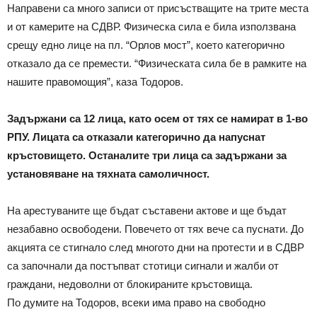
Направени са много записи от присъстващите на трите места
и от камерите на СДВР. Физическа сила е била използвана
срещу едно лице на пл. “Орлов мост”, което категорично
отказало да се премести. “Физическата сила бе в рамките на
нашите правомощия”, каза Тодоров.
Задържани са 12 лица, като осем от тях се намират в 1-во
РПУ. Лицата са отказали категорично да напуснат
кръстовището. Останалите три лица са задържани за
установяване на тяхната самоличност.
На арестуваните ще бъдат съставени актове и ще бъдат
незабавно освободени. Повечето от тях вече са пуснати. До
акцията се стигнало след многото дни на протести и в СДВР
са започнали да постъпват стотици сигнали и жалби от
граждани, недоволни от блокираните кръстовища.
По думите на Тодоров, всеки има право на свободно