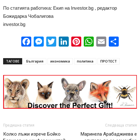
По статията работиха: Екип на Investor.bg , редактор
Божидарка Чобалигова
investor.bg
Facebook
Messenger
Twitter
LinkedIn
Pinterest
WhatsApp
Email
Sha
ТАГОВЕ
България
икономика
политика
ПРОТЕСТ
Предишна статия
Следваща статия
Колко лъжи изрече Бойко
Маринела Арабаджиева е