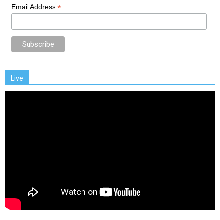
*
Email Address
Live