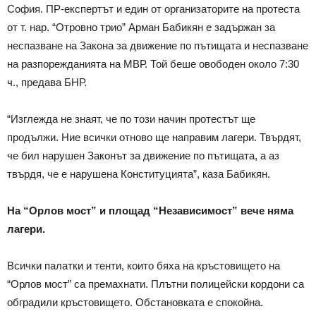
София. ПР-експертът и един от организаторите на протеста
от т. нар. “Отровно трио” Арман Бабикян е задържан за
неспазване на Закона за движение по пътищата и неспазване
на разпорежданията на МВР. Той беше овободен около 7:30
ч., предава БНР.
“Изглежда не знаят, че по този начин протестът ще
продължи. Ние всички отново ще направим лагери. Твърдят,
че бил нарушен Законът за движение по пътищата, а аз
твърдя, че е нарушена Конституцията”, каза Бабикян.
На “Орлов мост” и площад “Независимост” вече няма
лагери.
Всички палатки и тенти, които бяха на кръстовището на
“Орлов мост” са премахнати. Плътни полицейски кордони са
обградили кръстовището. Обстановката е спокойна.