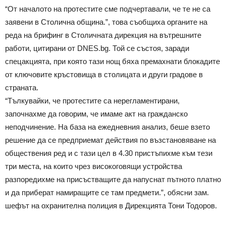
“От началото на протестите сме подчертавали, че те не са
заявени в Столична община.”, това съобщиха органите на
реда на брифинг в Столичната дирекция на вътрешните
работи, цитирани от DNES.bg. Той се състоя, заради
спецакцията, при която тази нощ бяха премахнати блокадите
от ключовите кръстовища в столицата и други градове в
страната.
“Тълкувайки, че протестите са нерегламентирани,
започнахме да говорим, че имаме акт на гражданско
неподчинение. На база на ежедневния анализ, беше взето
решение да се предприемат действия по възстановяване на
обществения ред и с тази цел в 4.30 пристъпихме към тези
три места, на които чрез високоговящи устройства
разпоредихме на присъстващите да напуснат пътното платно
и да приберат намиращите се там предмети.”, обясни зам.
шефът на охранителна полиция в Дирекцията Тони Тодоров.