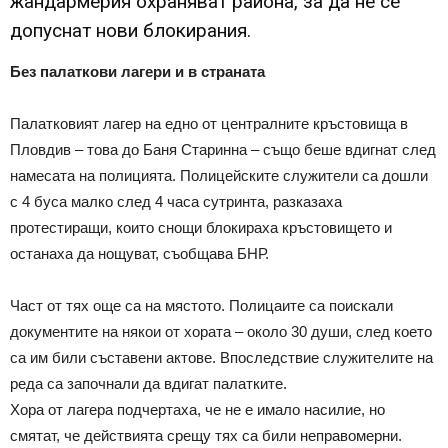
жандармерия охраняват района, за да не се
допуснат нови блокирания.
Без палаткови лагери и в страната
Палатковият лагер на едно от централните кръстовища в
Пловдив – това до Баня Старинна – също беше вдигнат след
намесата на полицията. Полицейските служители са дошли
с 4 буса малко след 4 часа сутринта, разказаха
протестиращи, които снощи блокираха кръстовището и
останаха да нощуват, съобщава БНР.
Част от тях още са на мястото. Полицаите са поискали
документите на някои от хората – около 30 души, след което
са им били съставени актове. Впоследствие служителите на
реда са започнали да вдигат палатките.
Хора от лагера подчертаха, че не е имало насилие, но
смятат, че действията срещу тях са били неправомерни.