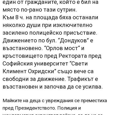
един от гражданите, който е бил на
място по-рано тази сутрин.
Към 8 ч. на площада бяха останали
няколко души при изключително
засилено полицейско присъствие.
Движението по бул. “Дондуков” е
възстановено. “Орлов мост“ и
кръстовището пред Ректората пред
Софийския университет “Свети
Климент Охридски” също вече са
свободни за движение. Трафикът е
възстановен и започва да се усилва.
Майките на деца с увреждания се преместиха
пред Президентството. Полиция и