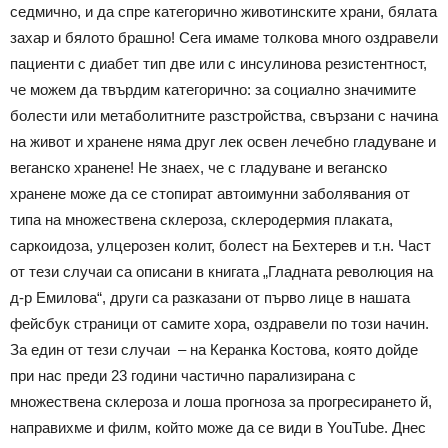
седмично, и да спре категорично животинските храни, бялата
захар и бялото брашно! Сега имаме толкова много оздравели
пациенти с диабет тип две или с инсулинова резистентност,
че можем да твърдим категорично: за социално значимите
болести или метаболитните разстройства, свързани с начина
на живот и хранене няма друг лек освен лечебно гладуване и
веганско хранене! Не знаех, че с гладуване и веганско
хранене може да се стопират автоимунни заболявания от
типа на множествена склероза, склеродермия плаката,
саркоидоза, улцерозен колит, болест на Бехтерев и т.н. Част
от тези случаи са описани в книгата „Гладната революция на
д-р Емилова“, други са разказани от първо лице в нашата
фейсбук страници от самите хора, оздравели по този начин.
За един от тези случаи – на Керанка Костова, която дойде
при нас преди 23 години частично парализирана с
множествена склероза и лоша прогноза за прогресирането й,
направихме и филм, който може да се види в YouTube. Днес