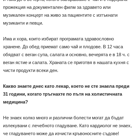
прожекция на документален филм за здравето или
музикален концерт на живо за пациентите с изтъкнати
музиканти и певци.
Има и хора, които избират програмата здравословно
хранене. До обед приемат само чай и плодове. В 12 часа
обядват с веган супа, салата и основно, вечерята е в 18 ч. с
веган ястие и салата. Храната се приготвя в нашата кухня с
чисти продукти всеки ден.
Какво знаете днес като лекар, което не сте знаела преди
31 години, когато тръгнахте по пътя на холистичната
медицина?
Не знаех колко много и различни болести могат да бъдат
излекувани с лечебното гладуване. Като кардиолог не знаех,
че гладуването може да изчисти кръвоносните съдове!