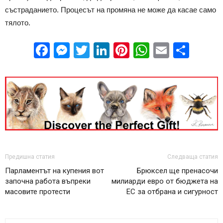
състраданието. Процесът на промяна не може да касае само
тялото.
Facebook
Messenger
Twitter
LinkedIn
Pinterest
WhatsApp
Email
Sha
Предишна статия
Следваща статия
Парламентът на купения вот
Брюксел ще пренасочи
започна работа въпреки
милиарди евро от бюджета на
масовите протести
ЕС за отбрана и сигурност