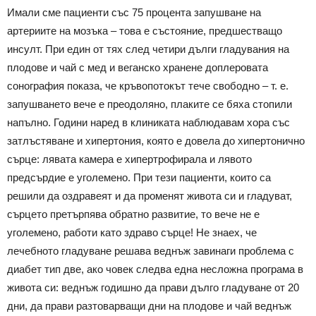
Имали сме пациенти със 75 процента запушване на
артериите на мозъка – това е състояние, предшестващо
инсулт. При един от тях след четири дълги гладувания на
плодове и чай с мед и веганско хранене доплеровата
сонография показа, че кръвопотокът тече свободно – т. е.
запушването вече е преодоляно, плаките се бяха стопили
напълно. Години наред в клиниката наблюдавам хора със
затлъстяване и хипертония, която е довела до хипертонично
сърце: лявата камера е хипертрофирала и лявото
предсърдие е уголемено. При тези пациенти, които са
решили да оздравеят и да променят живота си и гладуват,
сърцето претърпява обратно развитие, то вече не е
уголемено, работи като здраво сърце! Не знаех, че
лечебното гладуване решава веднъж завинаги проблема с
диабет тип две, ако човек следва една несложна програма в
живота си: веднъж годишно да прави дълго гладуване от 20
дни, да прави разтоварващи дни на плодове и чай веднъж