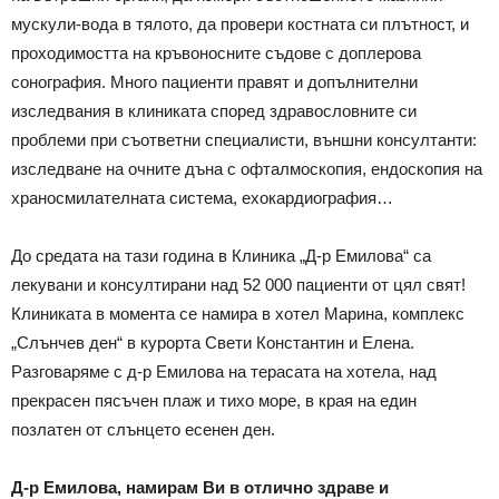
мускули-вода в тялото, да провери костната си плътност, и
проходимостта на кръвоносните съдове с доплерова
сонография. Много пациенти правят и допълнителни
изследвания в клиниката според здравословните си
проблеми при съответни специалисти, външни консултанти:
изследване на очните дъна с офталмоскопия, ендоскопия на
храносмилателната система, ехокардиография…
До средата на тази година в Клиника „Д-р Емилова“ са
лекувани и консултирани над 52 000 пациенти от цял свят!
Клиниката в момента се намира в хотел Марина, комплекс
„Слънчев ден“ в курорта Свети Константин и Елена.
Разговаряме с д-р Емилова на терасата на хотела, над
прекрасен пясъчен плаж и тихо море, в края на един
позлатен от слънцето есенен ден.
Д-р Емилова, намирам Ви в отлично здраве и