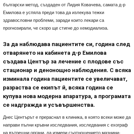
български метод, създаден от Лидия Ковачева, самата д-р
Емилова е успяла преди това да излекува тежки
здравословни проблеми, заради които лекари са
прогнозирали, че скоро ще стигне до хемодиализа.
За да наблюдава пациентите си, година след
отварянето на кабинета д-р Емилова
създава Център за лечение с плодове със
стационар и денонощно наблюдения. С всяка
изминала година пациентите се увеличават,
разраства се екипът й, всяка година се
купува нова модерна апаратура, а програмата
се надгражда и усъвършенства.
Днес Центърът е прераснал в клиника, в която всеки може да
направи пълни кръвни изследвания, изследвания с ехограф
на вътрешни органи, да измери съотношението мазнини-