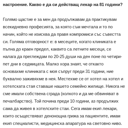
настроение. Какво е да си действащ лекар на 81 години?
Голямо щастие е за мен да продължавам да практикувам
всекидневно професията, за която съм мечтала и то по
начин, който не изисква да правя компромиси със съвестта
си. Голяма отговорност е: в месеците, когато клиниката е
пълна до краен предел, каквито са летните месеци, се
налага да преглеждам по 20-25 души на ден поне по четири-
пет дни в седмицата. Малко хора знаят, че откакто
основахме клиниката с моя съпруг преди 31 години, ние
буквално заживяхме в нея. Местехме се от хотел на хотел и
хотелската стая ставаше нашето семейно жилище. Никога не
сме имали собствена сграда (колкото и да ме обвиняват в
печалбарство). Той почина преди 10 години, аз продължих
сама да живея в хотелските стаи. Сега имам екип лекари,
които осъществяват денонощна грижа за пациентите, имам
екип специалисти, медицинска апаратура на световно ниво.