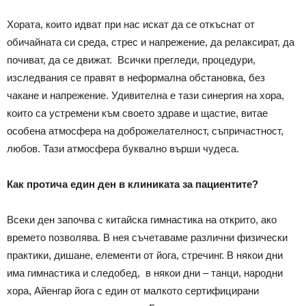
Хората, които идват при нас искат да се откъснат от
обичайната си среда, стрес и напрежение, да релаксират, да
почиват, да се движат. Всички прегледи, процедури,
изследвания се правят в неформална обстановка, без
чакане и напрежение. Удивителна е тази синергия на хора,
които са устремени към своето здраве и щастие, витае
особена атмосфера на доброжелателност, съпричастност,
любов. Тази атмосфера буквално върши чудеса.
Как протича един ден в клиниката за пациентите?
Всеки ден започва с китайска гимнастика на открито, ако
времето позволява. В нея съчетаваме различни физически
практики, дишане, елементи от йога, стречинг. В някои дни
има гимнастика и следобед, в някои дни – танци, народни
хора, Айенгар йога с един от малкото сертифицирани