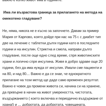
Има ли възрастова граница за прилагането на метода на
омекотено гладуване?
Не, няма, никога не е късно за започнете. Давам за пример
Мария от Карлово, която дойде при нас на 75 г. с диабет тип
две на лечение с таблетки дълги години като в последните
години и на инсулин. Стриктна и смела, направи дълго
гладуване, после още едно след време, спря животинските
храни и логично спря инсулина. Живя в добро здраве още 20
години, без да има нужда от инсулин. Имали сме пациенти и
на 80, и над 80… Важно е да се знае, че еднократното
прилагане на този метод ще даде само временен резултат.
Важно е човек да промени живота си, начина си на хранене,
да превърне в начин на живот умереността, чистотата,
въздържанието ( което включва и периодично въздържане от
храна!) и … добротата, да добротата, човещината,