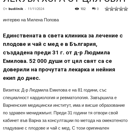
От
budilnik
-
11/11/2024
102
0
интервю на Милена Попова
Единствената в света клиника за лечение с
плодове и чай с мед е в България,
създадена преди 31 г. от д-р Людмила
Емилова. 52 000 души от цял свят са се
доверили на прочутата лекарка и нейния
екип до днес.
Визитка: Д-р Людмила Емилова е на 81 години, със
специалност кардиология и ревматология. Завършила е
Варненския медицински институт, има и висше образование
по здравен мениджмънт. Преди 31 години тя отвори свой
кабинет във Варна за консултации по метода на омекотеното
гладуване с плодове и чай с мед. С този оригинален