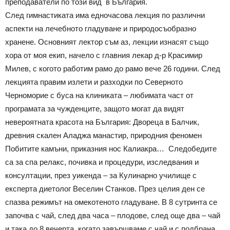
преподаватели по този вид в България.
След гимнастиката има едночасова лекция по различни
аспекти на лечебното гладуване и природосъобразно
хранене. Основният лектор съм аз, лекции изнасят също
хора от моя екип, начело с главния лекар д-р Красимир
Милев, с когото работим рамо до рамо вече 26 години. След
лекцията правим излети и разходки по Северното
Черноморие с буса на клиниката – любимата част от
програмата за чужденците, защото могат да видят
невероятната красота на България: Двореца в Балчик,
древния скален Аладжа манастир, природния феномен
Побитите камъни, приказния нос Калиакра… Следобедите
са за спа релакс, почивка и процедури, изследвания и
консултации, през уикенда – за Кулинарно училище с
експерта диетолог Веселин Станков. През целия ден се
спазва режимът на омекотеното гладуване. В 8 сутринта се
започва с чай, след два часа – плодове, след още два – чай
и така до 8 вечерта, когато завършваме с чай и с подбрана