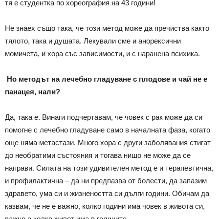
тя е студентка по хореография на 43 години!
Не знаех също така, че този метод може да пречиства както
тялото, така и душата. Лекували сме и анорексични
момичета, и хора със зависимости, и с наранена психика.
Но методът на лечебно гладуване с плодове и чай не е
панацея, нали?
Да, така е. Винаги подчертавам, че човек с рак може да си
помогне с лечебно гладуване само в началната фаза, когато
още няма метастази. Много хора с други заболявания стигат
до необратими състояния и тогава нищо не може да се
направи. Силата на този удивителен метод е и терапевтична,
и профилактична – да ни предпазва от болести, да запазим
здравето, ума си и жизнеността си дълги години. Обичам да
казвам, че не е важно, колко години има човек в живота си,
важно е колко живот има в годините.