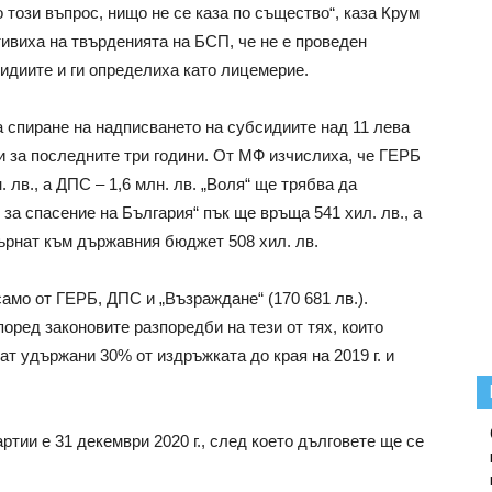
 този въпрос, нищо не се каза по същество“, каза Крум
тивиха на твърденията на БСП, че не е проведен
сидиите и ги определиха като лицемерие.
 спиране на надписването на субсидиите над 11 лева
и за последните три години. От МФ изчислиха, че ГЕРБ
. лв., а ДПС – 1,6 млн. лв. „Воля“ ще трябва да
 за спасение на България“ пък ще връща 541 хил. лв., а
върнат към държавния бюджет 508 хил. лв.
амо от ГЕРБ, ДПС и „Възраждане“ (170 681 лв.).
оред законовите разпоредби на тези от тях, които
т удържани 30% от издръжката до края на 2019 г. и
ртии е 31 декември 2020 г., след което дълговете ще се