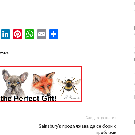
book
ssenger
Twitter
LinkedIn
Pinterest
WhatsApp
Email
Share
итика
Следваща статия
Sainsbury’s продължава да се бори с
проблеми