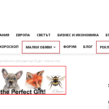
АНИЯ
ЕВРОПА
СВЕТЪТ
БИЗНЕС И ИКОНОМИКА
Б
ХОРОСКОП
ФОРУМ
БЛОГ
МАЛКИ ОБЯВИ
РЕК
ртийната субсидия ще бъде 1 лев на глас