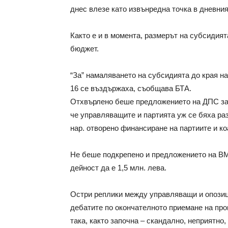
днес влезе като извънредна точка в дневни
Както е и в момента, размерът на субсидия
бюджет.
“За” намаляването на субсидията до края на 
16 се въздържаха, съобщава БТА.
Отхвърлено беше предложението на ДПС за 
че управляващите и партията уж се бяха ра
нар. отворено финансиране на партиите и ко
Не беше подкрепено и предложението на В
дейност да е 1,5 млн. лева.
Остри реплики между управляващи и опозиц
дебатите по окончателното приемане на про
така, както започна – скандално, неприятно,