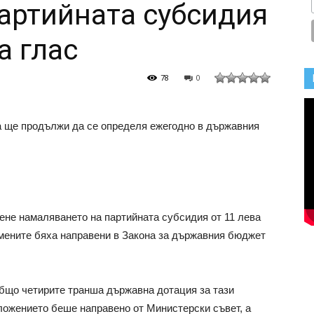
артийната субсидия
а глас
78
0
а ще продължи да се определя ежегодно в държавния
ене намаляването на партийната субсидия от 11 лева
омените бяха направени в Закона за държавния бюджет
общо четирите транша държавна дотация за тази
дложението беше направено от Министерски съвет, а