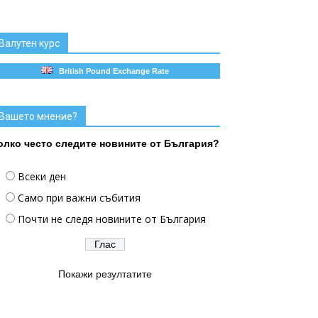
Валутен курс
British Pound Exchange Rate
Вашето мнение?
олко често следите новините от България?
Всеки ден
Само при важни събития
Почти не следя новините от България
Покажи резултатите