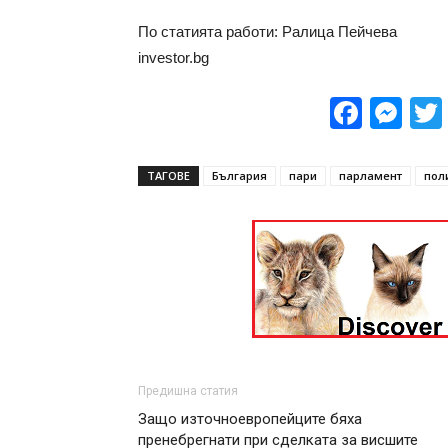
По статията работи: Ралица Пейчева
investor.bg
Face
Me
ТАГОВЕ
България
пари
парламент
пол
Предишна статия
Защо източноевропейците бяха
пренебрегнати при сделката за висшите