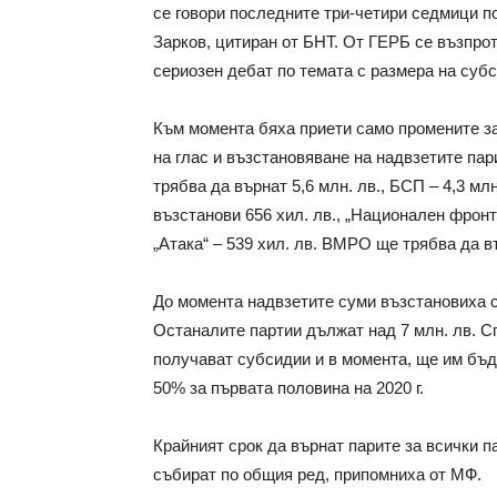
се говори последните три-четири седмици по
Зарков, цитиран от БНТ. От ГЕРБ се възпро
сериозен дебат по темата с размера на суб
Към момента бяха приети само промените за
на глас и възстановяване на надвзетите пар
трябва да върнат 5,6 млн. лв., БСП – 4,3 млн
възстанови 656 хил. лв., „Национален фронт
„Атака“ – 539 хил. лв. ВМРО ще трябва да 
До момента надвзетите суми възстановиха с
Останалите партии дължат над 7 млн. лв. Сп
получават субсидии и в момента, ще им бъда
50% за първата половина на 2020 г.
Крайният срок да върнат парите за всички па
събират по общия ред, припомниха от МФ.