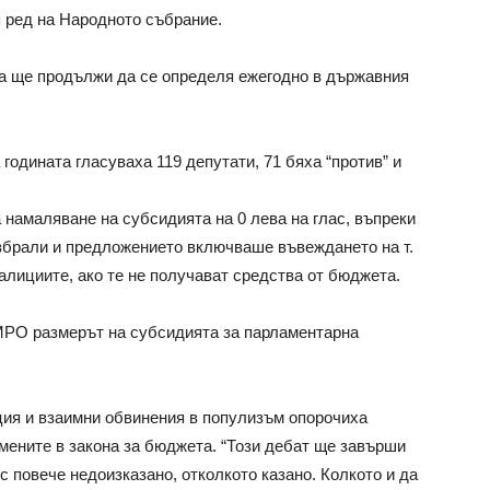
я ред на Народното събрание.
та ще продължи да се определя ежегодно в държавния
годината гласуваха 119 депутати, 71 бяха “против” и
намаляване на субсидията на 0 лева на глас, въпреки
збрали и предложението включваше въвеждането на т.
алициите, ако те не получават средства от бюджета.
МРО размерът на субсидията за парламентарна
ия и взаимни обвинения в популизъм опорочиха
мените в закона за бюджета. “Този дебат ще завърши
 с повече недоизказано, отколкото казано. Колкото и да