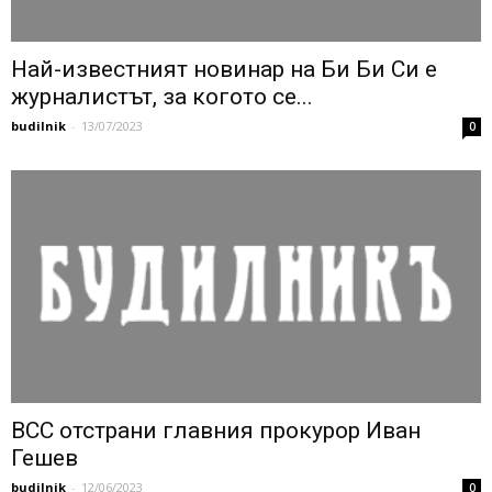
Най-известният новинар на Би Би Си е
журналистът, за когото се...
budilnik
-
13/07/2023
0
ВСС отстрани главния прокурор Иван
Гешев
budilnik
-
12/06/2023
0