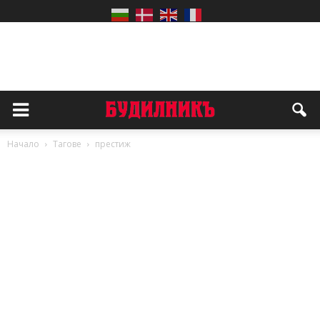
Начало
Тагове
престиж