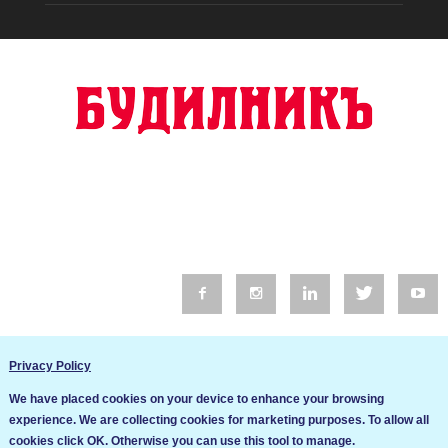
© 2016 Будилник. Всички права запазени.
Privacy Policy
Уебсайт изработка от Go Live UK
We have placed cookies on your device to enhance your browsing
Общи условия
experience. We are collecting cookies for marketing purposes. To allow all
Ние използваме бисквитки за да подобрим услугите си. Ако
cookies click OK. Otherwise you can use this tool to manage.
продължите да посещавате този сайт, ние приемаме, че се