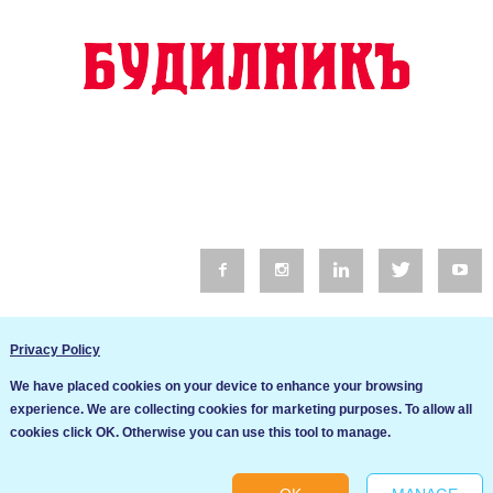
© 2016 Будилник. Всички права запазени.
Privacy Policy
Уебсайт изработка от Go Live UK
We have placed cookies on your device to enhance your browsing
Общи условия
experience. We are collecting cookies for marketing purposes. To allow all
Ние използваме бисквитки за да подобрим услугите си. Ако
cookies click OK. Otherwise you can use this tool to manage.
продължите да посещавате този сайт, ние приемаме, че се
Политика за сигурност и поверителност
съгласявате с използването им.