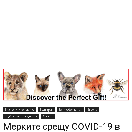
Бизнес и Икономика
България
Великобритания
Европа
Подбрани от редактора
Светът
Мерките срещу COVID-19 в