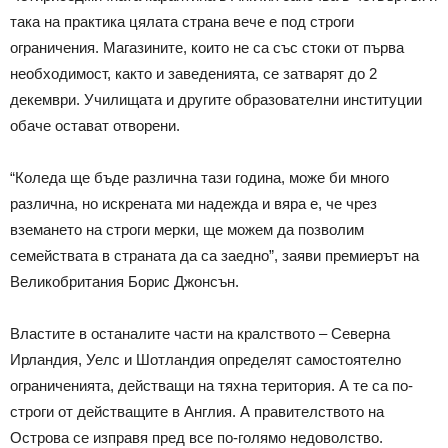
така на практика цялата страна вече е под строги
ограничения. Магазините, които не са със стоки от първа
необходимост, както и заведенията, се затварят до 2
декември. Училищата и другите образователни институции
обаче остават отворени.
“Коледа ще бъде различна тази година, може би много
различна, но искрената ми надежда и вяра е, че чрез
вземането на строги мерки, ще можем да позволим
семействата в страната да са заедно”, заяви премиерът на
Великобритания Борис Джонсън.
Властите в останалите части на кралството – Северна
Ирландия, Уелс и Шотландия определят самостоятелно
ограниченията, действащи на тяхна територия. А те са по-
строги от действащите в Англия. А правителството на
Острова се изправя пред все по-голямо недоволство.