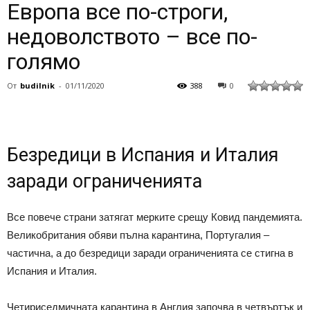
Европа все по-строги,
недоволството – все по-
голямо
От
budilnik
-
01/11/2020
388
0
Безредици в Испания и Италия
заради ограниченията
Все повече страни затягат мерките срещу Ковид пандемията.
Великобритания обяви пълна карантина, Португалия –
частична, а до безредици заради ограниченията се стигна в
Испания и Италия.
Четириседмичната карантина в Англия започва в четвъртък и