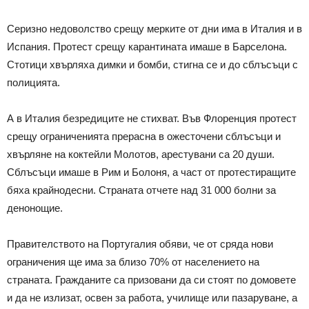
Серизно недоволство срещу мерките от дни има в Италия и в
Испания. Протест срещу карантината имаше в Барселона.
Стотици хвърляха димки и бомби, стигна се и до сблъсъци с
полицията.
А в Италия безредиците не стихват. Във Флоренция протест
срещу ограниченията прерасна в ожесточени сблъсъци и
хвърляне на коктейли Молотов, арестувани са 20 души.
Сблъсъци имаше в Рим и Болоня, а част от протестиращите
бяха крайнодесни. Страната отчете над 31 000 болни за
денонощие.
Правителството на Португалия обяви, че от сряда нови
ограничения ще има за близо 70% от населението на
страната. Гражданите са призовани да си стоят по домовете
и да не излизат, освен за работа, училище или пазаруване, а