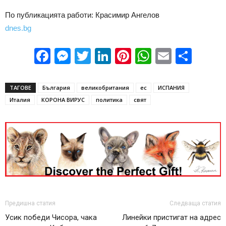
По публикацията работи: Красимир Ангелов
dnes.bg
Facebook
Messenger
Twitter
LinkedIn
Pinterest
WhatsApp
Email
Sha
ТАГОВЕ
България
великобритания
ес
ИСПАНИЯ
Италия
КОРОНА ВИРУС
политика
свят
Предишна статия
Следваща статия
Усик победи Чисора, чака
Линейки пристигат на адрес