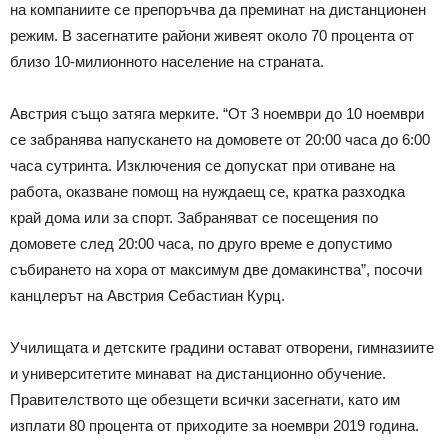
на компаниите се препоръчва да преминат на дистанционен
режим. В засегнатите райони живеят около 70 процента от
близо 10-милионното население на страната.
Австрия също затяга мерките. “От 3 ноември до 10 ноември
се забранява напускането на домовете от 20:00 часа до 6:00
часа сутринта. Изключения се допускат при отиване на
работа, оказване помощ на нуждаещ се, кратка разходка
край дома или за спорт. Забраняват се посещения по
домовете след 20:00 часа, по друго време е допустимо
събирането на хора от максимум две домакинства”, посочи
канцлерът на Австрия Себастиан Курц.
Училищата и детските градини остават отворени, гимназиите
и университетите минават на дистанционно обучение.
Правителството ще обезщети всички засегнати, като им
изплати 80 процента от приходите за ноември 2019 година.