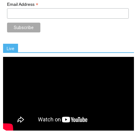
*
Email Address
Live