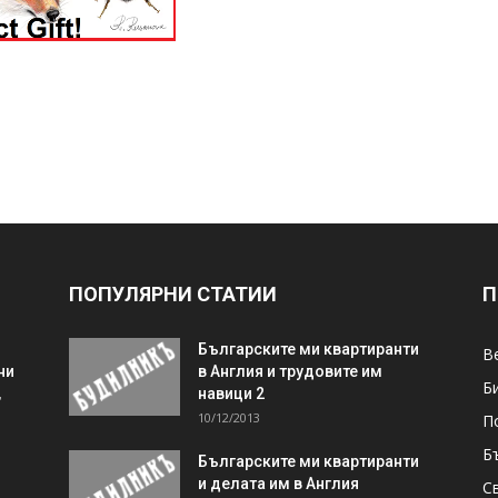
ПОПУЛЯРНИ СТАТИИ
П
Българските ми квартиранти
В
ни
в Англия и трудовите им
Б
,
навици 2
10/12/2013
П
Б
Българските ми квартиранти
и делата им в Англия
С