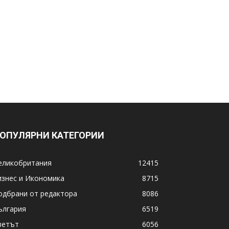
ОПУЛЯРНИ КАТЕГОРИИ
еликобритания
12415
изнес и Икономика
8715
одбрани от редактора
8086
ългария
6519
ветът
6056