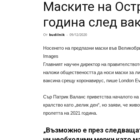
Маските на Ост
година след ва
От
budilnik
-
09/12/2020
Носенето на предпазни маски във Великобрит
Images
Главният научен директор на правителствот
наложи обществеността да носи маски за ли
ваксина срещу коронавирус, пише London Ev
Сър Патрик Валанс приветства началото на
кралство като „велик ден“, но заяви, че жи
пролетта на 2021 година.
„Възможно е през следващат
ни необходими мерки като ма