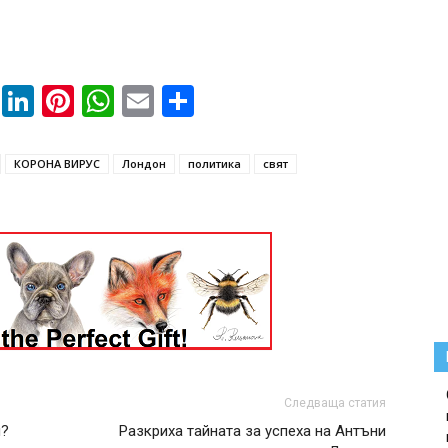
book
ssenger
Twitter
LinkedIn
Pinterest
WhatsApp
Email
Share
КОРОНА ВИРУС
Лондон
политика
свят
Следваща статия
я?
Разкриха тайната за успеха на Антъни