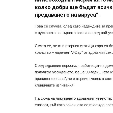
колко добри ще бъдат всичк
предаването на вируса“.
Това се случва, след като надеждите за пр
с пускането на първата ваксина сред най-уя
Смята се, че във вторник стотици хора са 
кралство – наречен “V-Day” от здравния сек
Сред здравния персонал, работещите в домо
получиха убождането, беше 90-годишната Ма
привилегирована”, че е първият човек в свет
клиничните изпитания.
На фона на ликуването здравният министър 
спазват, тъй като ваксината се въвежда пр