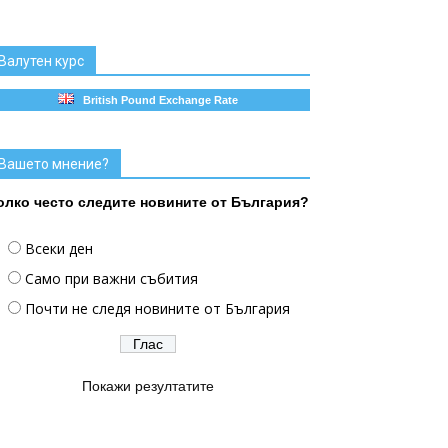
Валутен курс
British Pound Exchange Rate
Вашето мнение?
олко често следите новините от България?
Всеки ден
Само при важни събития
Почти не следя новините от България
Покажи резултатите