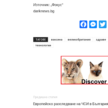
Източник: „Фокус“
dariknews.bg
Face
Me
ТАГОВЕ
ваксина
великобритания
здраве
технологии
Предишна статия
Европейско разследване на ЧСИ в Българи