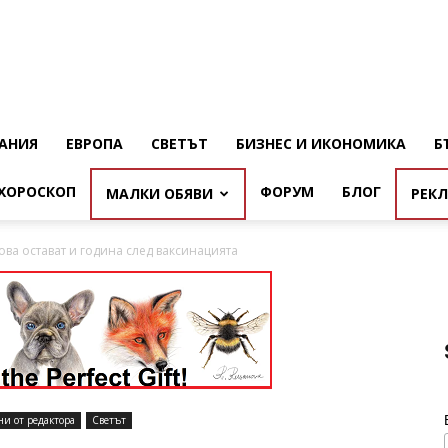
АНИЯ
ЕВРОПА
СВЕТЪТ
БИЗНЕС И ИКОНОМИКА
Б
ХОРОСКОП
ФОРУМ
БЛОГ
МАЛКИ ОБЯВИ
РЕК
ова остават и година след ваксинацията
ни от редактора
Светът