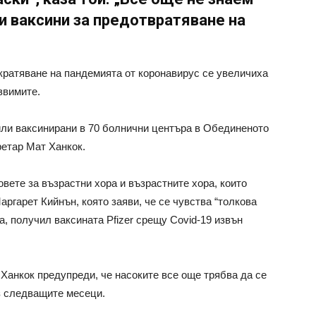
и ваксини за предотвратяване на
екратяване на пандемията от коронавирус се увеличиха
звимите.
били ваксинирани в 70 болнични центъра в Обединеното
ретар Мат Ханкок.
вете за възрастни хора и възрастните хора, които
ргарет Кийнън, която заяви, че се чувства “толкова
а, получил ваксината Pfizer срещу Covid-19 извън
Ханкок предупреди, че насоките все още трябва да се
ез следващите месеци.