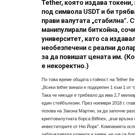
Tether, която издава токени,
под символа USDT и би трябв
прави валутата „стaбилна“. 
манипулирали биткойна, соч
университет, като са издав
необезпечени с реални долар
за да повишат цената им. (К
е некоректно.)
По това време общата стойност на Tether бе
„Всеки tether винаги е подкрепен 1 ​​към 1 о
Така че някъде е трябвало да има 2,7 милиа
един стейбълкоин. През ноември 2018 г. гл
позова на Закона Мартин, за да започне разс
криптовалутната борса Bitfinex, „във връзка
инвеститорите от Ню Йорк“. Компанията осп
заблуждавала клиенти и заяви, че ще се бо