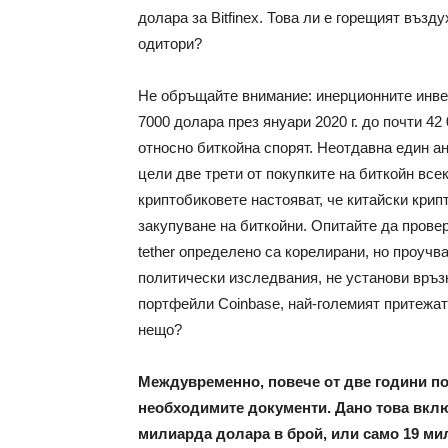
долара за Bitfinex. Това ли е горещият въз
одитори?
Не обръщайте внимание: инерционните инвес
7000 долара през януари 2020 г. до почти 42
относно биткойна спорят. Неотдавна един а
цели две трети от покупките на биткойн всек
криптобиковете настояват, че китайски крипт
закупуване на биткойни. Опитайте да прове
tether определено са корелирани, но проучв
политически изследвания, не установи връзк
портфейли Coinbase, най-големият притежате
нещо?
Междувременно, повече от две години по
необходимите документи. Дано това включ
милиарда долара в брой, или само 19 мил