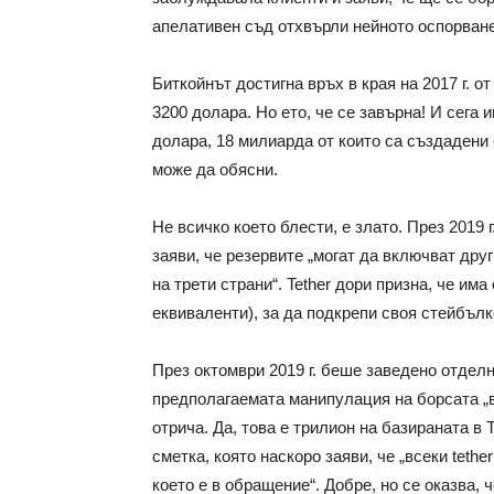
апелативен съд отхвърли нейното оспорване
Биткойнът достигна връх в края на 2017 г. о
3200 долара. Но ето, че се завърна! И сега
долара, 18 милиарда от които са създадени
може да обясни.
Не всичко което блести, е злато. През 2019 
заяви, че резервите „могат да включват друг
на трети страни“. Tether дори призна, че им
еквиваленти), за да подкрепи своя стейбъл
През октомври 2019 г. беше заведено отделно
предполагаемата манипулация на борсата „ве
отрича. Да, това е трилион на базираната в T
сметка, която наскоро заяви, че „всеки tethe
което е в обращение“. Добре, но се оказва, 