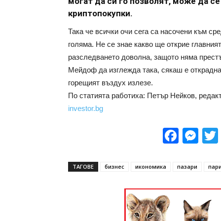
могат да си го позволят, може да се
криптопокупки.
Така че всички очи сега са насочени към ср
голяма. Не се знае какво ще открие главния
разследването доволна, защото няма престъ
Мейдоф да изглежда така, сякаш е открадна
горещият въздух излезе.
По статията работиха: Петър Нейков, реда
investor.bg
Face
Me
ТАГОВЕ
бизнес
икономика
пазари
пар