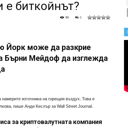
 е биткойнът?
99
0
Ню Йорк може да разкрие
ра Бърни Мейдоф да изглежда
да
а намерите източника на горещия въздух. Това е
кова, пише Анди Кеслър за Wall Street Journal.
писа за криптовалутната компания