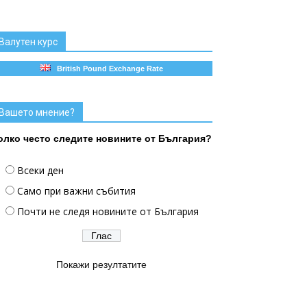
Валутен курс
British Pound Exchange Rate
Вашето мнение?
олко често следите новините от България?
Всеки ден
Само при важни събития
Почти не следя новините от България
Покажи резултатите