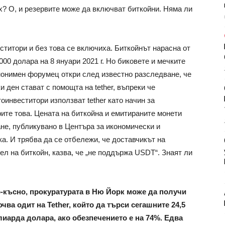
дух? О, и резервите може да включват биткойни. Няма ли
титори и без това се включиха. Биткойнът нарасна от
 000 долара на 8 януари 2021 г. Но биковете и мечките
нонимен форумец откри след известно разследване, че
и ден стават с помощта на tether, въпреки че
оинвеститори използват tether като начин за
рите това. Цената на биткойна и емитираните монети
ане, публикувано в Центъра за икономически и
а. И трябва да се отбележи, че доставчикът на
л на биткойн, казва, че „не поддържа USDT“. Знаят ли
-късно, прокуратурата в Ню Йорк може да получи
ва одит на Tether, който да търси сегашните 24,5
иарда долара, ако обезпечението е на 74%. Едва