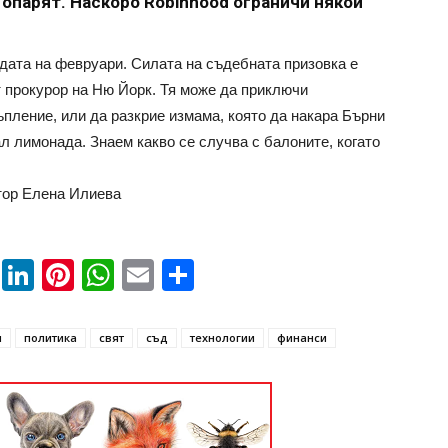
 опарят. Наскоро Robinhood ограничи някои
едата на февруари. Силата на съдебната призовка е
т прокурор на Ню Йорк. Тя може да приключи
пление, или да разкрие измама, която да накара Бърни
л лимонада. Знаем какво се случва с балоните, когато
ктор Елена Илиева
book
ssenger
Twitter
LinkedIn
Pinterest
WhatsApp
Email
Share
и
политика
свят
съд
технологии
финанси