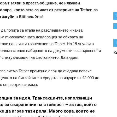
рорът заяви в прессъобщение, че някакви
ара, които сега са част от резервите на Tether, са
загуби в Bitfinex. Упс!
 да попита за етапа на разследването и каква
към първоначалната декларация за обхвата на
ане на всички трансакции на Tether. На 19 януари в
о голяма степен набирането на документи е завършено“ и
К
 с актуализация на състоянието. Да видим.
ова писмо Tether временно спря да създава повече
цената на биткойните в средата на януари от 42 000 до
ко се разкрие измама.
цепция за идея. Трансакциите, използващи
во за съхранение на стойност – актив, който
е да играе тази роля. Много хора, които не