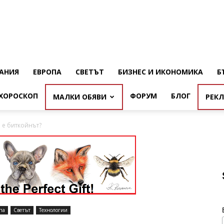
АНИЯ
ЕВРОПА
СВЕТЪТ
БИЗНЕС И ИКОНОМИКА
Б
ХОРОСКОП
ФОРУМ
БЛОГ
МАЛКИ ОБЯВИ
РЕК
 е биткойнът?
па
Светът
Технологии