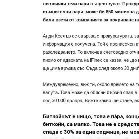
ли всички тези пари съществуват. Проку
съмнителни пари, може би 850 милиона дол
били взети от компанията за покриване на 
Анди Кеслър се свързва с прокуратурата, за
информация е получена. Той е пренасочен 
разследването. То включва счетоводно отчит
писмо от адвоката на iFinex се казва, че „д
ще „има връзка със Съда след около 30 дни“
Междувременно, виж ти, около времето на т
валута. Това може да обясни бързия спад в 
под 30 000 долара. Вижте какво ще стане, а
Биткойнът е нищо, това е пàра, кон
биткойн, са малко. Това не е средст
спада с 30% за една седмица, не мож