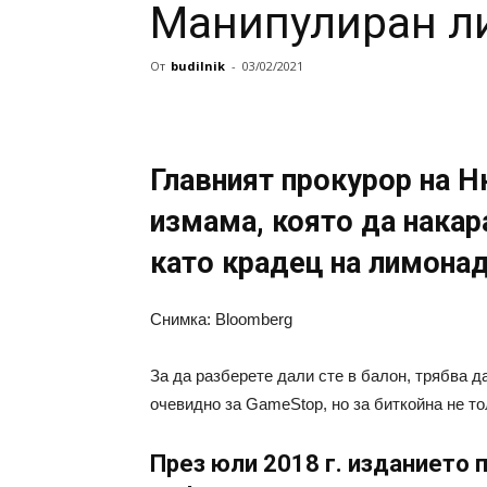
Манипулиран ли
От
budilnik
-
03/02/2021
Главният прокурор на 
измама, която да нака
като крадец на лимона
Снимка: Bloomberg
За да разберете дали сте в балон, трябва д
очевидно за GameStop, но за биткойна не тол
През юли 2018 г. изданието 