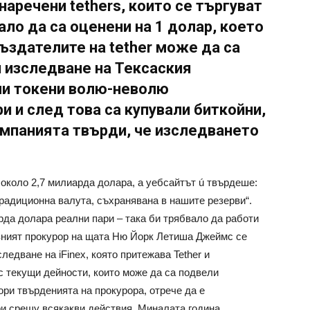
 наречени tethers, които се търгуват
ало да са оценени на 1 долар, което
Създателите на tether може да са
и изследване на Тексаския
али токени волю-неволю
и и след това са купували биткойни,
омпанията твърди, че изследването
 около 2,7 милиарда долара, а уебсайтът ú твърдеше:
т традиционна валута, съхранявана в нашите резерви“.
рда долара реални пари – така би трябвало да работи
авният прокурор на щата Ню Йорк Летиша Джеймс се
ледване на iFinex, която притежава Tether и
 с текущи дейности, които може да са подвели
ори твърденията на прокурора, отрече да е
ри срещу всякакви действия. Миналата година