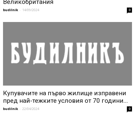
Великобритания
budilnik
-
14/09/2024
0
Купувачите на първо жилище изправени
пред най-тежките условия от 70 години...
budilnik
-
22/04/2024
0