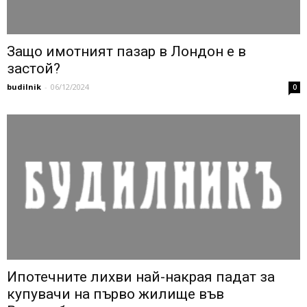
Защо имотният пазар в Лондон е в
застой?
budilnik
-
06/12/2024
0
Ипотечните лихви най-накрая падат за
купувачи на първо жилище във