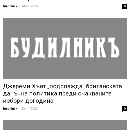
budilnik
-
14/09/2024
0
Джереми Хънт „подслажда“ британската
данъчна политика преди очакваните
избори догодина
budilnik
-
22/11/2023
0