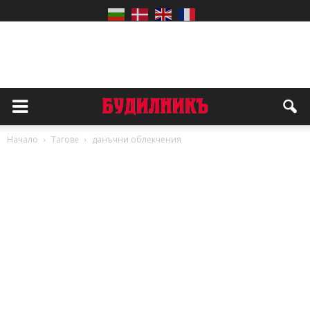
Начало
Тагове
данъчни облекчения