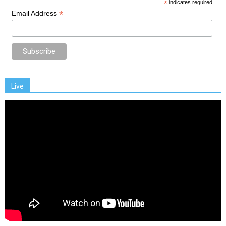
*
indicates required
*
Email Address
Live