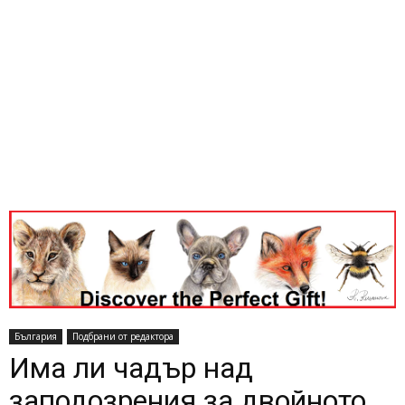
България
Подбрани от редактора
Има ли чадър над
заподозрения за двойното