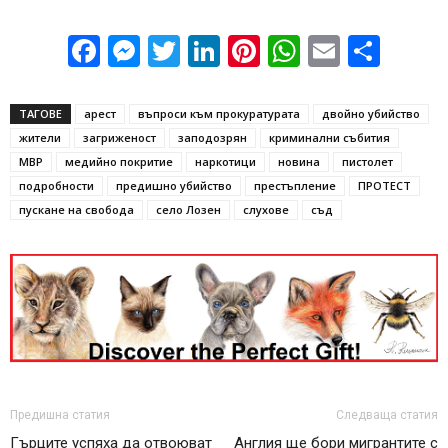
Facebook
Messenger
Twitter
LinkedIn
Pinterest
WhatsApp
Email
Sha
ТАГОВЕ
арест
въпроси към прокуратурата
двойно убийство
жители
загриженост
заподозрян
криминални събития
МВР
медийно покритие
наркотици
новина
пистолет
подробности
предишно убийство
престъпление
ПРОТЕСТ
пускане на свобода
село Лозен
слухове
съд
Предишна статия
Следваща статия
Гърците успяха да отвоюват
Англия ще бори мигрантите с