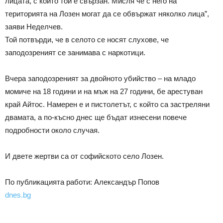
лицата, с които той е свързан. Мисля че с него на
територията на Лозен могат да се обвържат няколко лица”,
заяви Неделчев.
Той потвърди, че в селото се носят слухове, че
заподозреният се занимава с наркотици.
Вчера заподозреният за двойното убийство – на младо
момиче на 18 години и на мъж на 27 години, бе арестуван
край Айтос. Намерен е и пистолетът, с който са застреляни
двамата, а по-късно днес ще бъдат изнесени повече
подробности около случая.
И двете жертви са от софийското село Лозен.
По публикацията работи: Александър Попов
dnes.bg