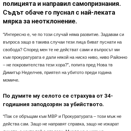
полицията и направил самопризнания.
Съдът обаче го пуснал с най-леката
мярка за неотклонение.
“Интересно е, че по този случай няма развитие. Задавам си
въпроса защо в такива случаи тези лица биват пуснати на
свобода? Според мен те не действат сами и въпросът ми
към прокуратурата е дали някой на ниско ниво, ниво Районно
– не покровителства тези хора?”, попита пред Нова тв
Димитър Неделчев, приятел на убитото преди година
момиче.
По думите му селото се страхува от 34-
годишния заподозрян за убийството.
“Пак се обръщам към МВР и Прокуратурата – този мъж не
действа сам. Защо не направят справка, защо не изкарат