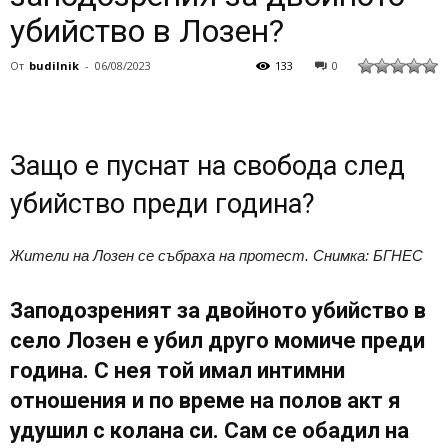
убийство в Лозен?
От
budilnik
-
06/08/2023
133
0
Защо е пуснат на свобода след
убийство преди година?
Жители на Лозен се събраха на протест. Снимка: БГНЕС
Заподозреният за двойното убийство в
село Лозен е убил друго момиче преди
година. С нея той имал интимни
отношения и по време на полов акт я
удушил с колана си. Сам се обадил на