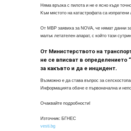
Няма връзка с пилота и не е ясно къде точн
Kъм мястото на катастрофата са изпратени 
От МВР заявиха за NOVA, че нямат данни з
малък летателен апарат, с който тази сутрин
От Министерството на транспор
не се вписват в определението 
за какъвто и да е инцидент.
Възможно е да става въпрос за селскостопа
Информацията обаче е първоначална и неп
Очаквайте подробности!
Източник: БГНЕС
vesti.bg