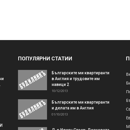
ПОПУЛЯРНИ СТАТИИ
П
Българските ми квартиранти
В
ни
в Англия и трудовите им
Б
,
навици 2
10/12/2013
П
Б
Българските ми квартиранти
и делата им в Англия
С
01/10/2013
Е
 И
М