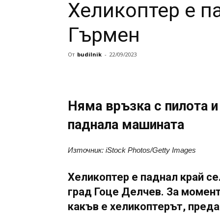
Хеликоптер е па
Гърмен
От
budilnik
-
22/09/2023
Няма връзка с пилота и
паднала машината
Източник: iStock Photos/Getty Images
Хеликоптер е паднал край с
град Гоце Делчев. За момен
какъв е хеликоптерът, пред