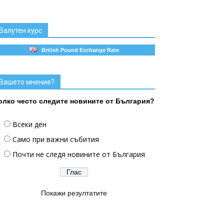
Валутен курс
British Pound Exchange Rate
Вашето мнение?
олко често следите новините от България?
Всеки ден
Само при важни събития
Почти не следя новините от България
Покажи резултатите