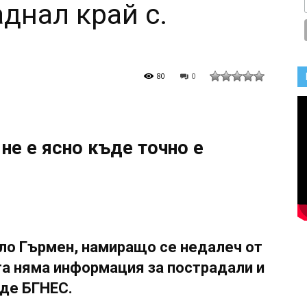
днал край с.
80
0
 не е ясно къде точно е
ело Гърмен, намиращо се недалеч от
та няма информация за пострадали и
аде БГНЕС.