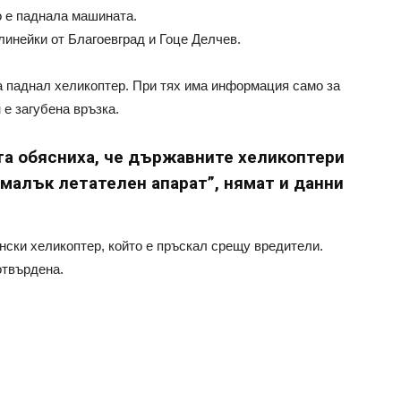
о е паднала машината.
линейки от Благоевград и Гоце Делчев.
а паднал хеликоптер. При тях има информация само за
 е загубена връзка.
та обясниха, че държавните хеликоптери
“малък летателен апарат”, нямат и данни
нски хеликоптер, който е пръскал срещу вредители.
отвърдена.