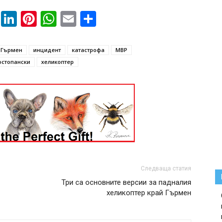
book
ssenger
Twitter
LinkedIn
Pinterest
WhatsApp
Email
Share
Гърмен
инцидент
катастрофа
МВР
остопански
хеликоптер
Следваща статия
Три са основните версии за падналия
хеликоптер край Гърмен