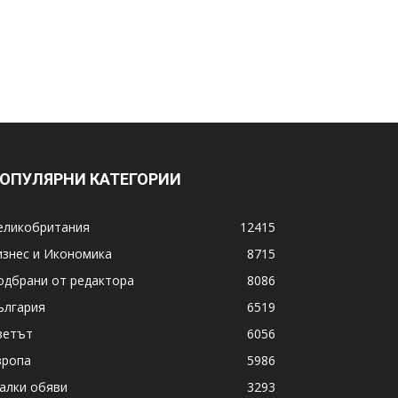
ОПУЛЯРНИ КАТЕГОРИИ
еликобритания
12415
изнес и Икономика
8715
одбрани от редактора
8086
ългария
6519
ветът
6056
вропа
5986
алки обяви
3293