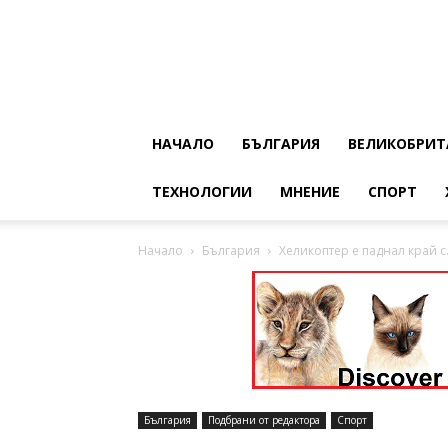
НАЧАЛО
БЪЛГАРИЯ
ВЕЛИКОБРИТ
ТЕХНОЛОГИИ
МНЕНИЕ
СПОРТ
Начало
България
Хеликоптер е паднал край с
България
Подбрани от редактора
Спорт