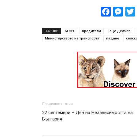
Face
Me
ТАГОВЕ
БГНЕС
Вредители
Гоце Делчев
Министерството на транспорта
падане
селск
Предишна статия
22 септември – Ден на Независимостта на
България