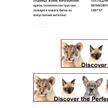
седмица: войни, миграционни
ПОСЛЕДНИТ
кризи, политически трусове,
ВЕЛИКОБРИ
пожари и новата битка за
СВЕТЪТ
изкуствения интелект