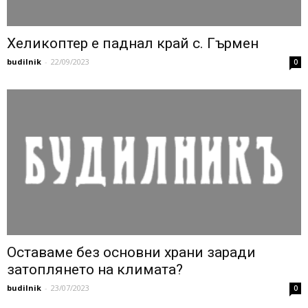
Хеликоптер е паднал край с. Гърмен
budilnik
-
22/09/2023
0
Оставаме без основни храни заради
затоплянето на климата?
budilnik
-
23/07/2023
0