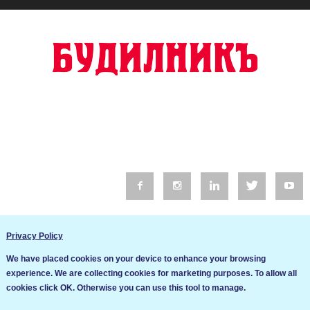
© 2016 Будилник. Всички права запазени.
Privacy Policy
Уебсайт изработка от Go Live UK
We have placed cookies on your device to enhance your browsing
Общи условия
experience. We are collecting cookies for marketing purposes. To allow all
Ние използваме бисквитки за да подобрим услугите си. Ако
cookies click OK. Otherwise you can use this tool to manage.
продължите да посещавате този сайт, ние приемаме, че се
Политика за сигурност и поверителност
съгласявате с използването им.