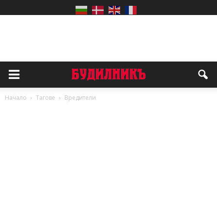
Начало
Тагове
Вредители