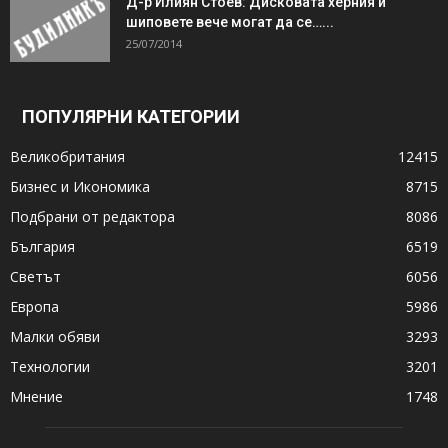
Д-р Илиян Стоев: Дисковата херния и
шиповете вече могат да се…...
25/07/2014
ПОПУЛЯРНИ КАТЕГОРИИ
Великобритания
12415
Бизнес и Икономика
8715
Подбрани от редактора
8086
България
6519
Светът
6056
Европа
5986
Малки обяви
3293
Технологии
3201
Мнение
1748