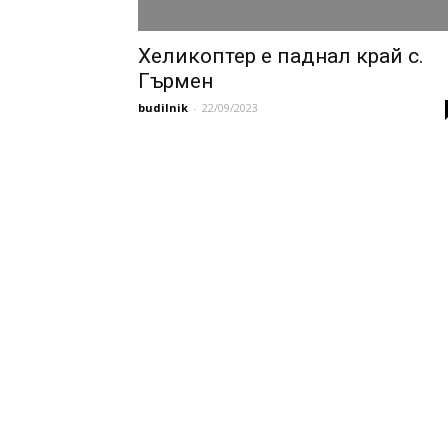
Хеликоптер е паднал край с.
Гърмен
budilnik
-
22/09/2023