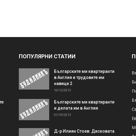
ПОПУЛЯРНИ СТАТИИ
П
Българските ми квартиранти
В
в Англия и трудовите им
Б
навици 2
10/12/2013
П
Б
те
Българските ми квартиранти
и делата им в Англия
С
01/10/2013
Е
М
Д-р Илиян Стоев: Дисковата