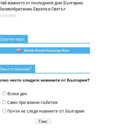
Най-важното от последните дни: България,
Великобритания, Европа и Светът
23/06/2026
Валутен курс
British Pound Exchange Rate
Вашето мнение?
олко често следите новините от България?
Всеки ден
Само при важни събития
Почти не следя новините от България