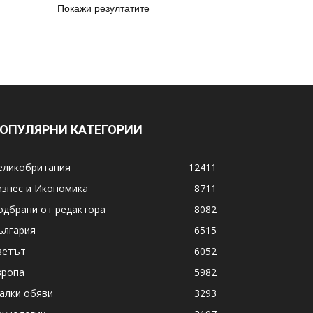
Покажи резултатите
ОПУЛЯРНИ КАТЕГОРИИ
еликобритания
12411
изнес и Икономика
8711
одбрани от редактора
8082
ългария
6515
ветът
6052
вропа
5982
алки обяви
3293