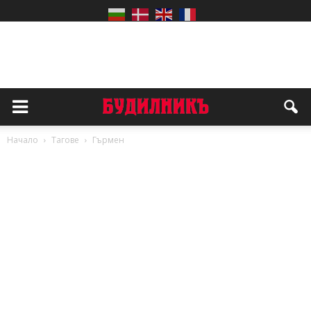
Начало
Тагове
Гърмен