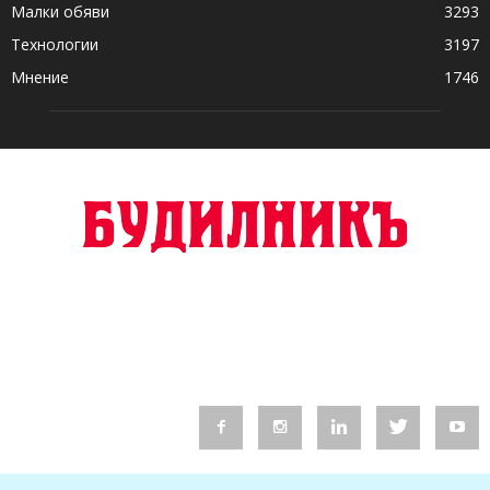
Малки обяви
3293
Технологии
3197
Мнение
1746