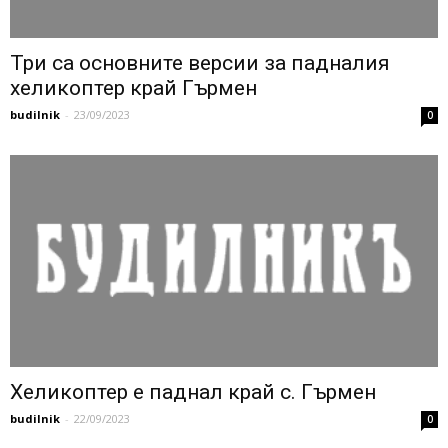
Три са основните версии за падналия
хеликоптер край Гърмен
budilnik
-
23/09/2023
0
Хеликоптер е паднал край с. Гърмен
budilnik
-
22/09/2023
0