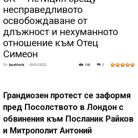
несправедливото
освобождаване от
длъжност и нехуманното
отношение към Отец
Симеон
От
budilnik
-
30/01/2022
168
0
Грандиозен протест се заформя
пред Посолството в Лондон с
обвинения към Посланик Райков
и Митрополит Антоний