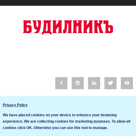
© 2016 Будилник. Всички права запазени.
Privacy Policy
Уебсайт изработка от Go Live UK
We have placed cookies on your device to enhance your browsing
Общи условия
experience. We are collecting cookies for marketing purposes. To allow all
Ние използваме бисквитки за да подобрим услугите си. Ако
cookies click OK. Otherwise you can use this tool to manage.
продължите да посещавате този сайт, ние приемаме, че се
Политика за сигурност и поверителност
съгласявате с използването им.