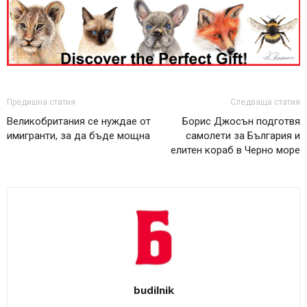
Предишна статия
Следваща статия
Великобритания се нуждае от
Борис Джосън подготвя
имигранти, за да бъде мощна
самолети за България и
елитен кораб в Черно море
budilnik