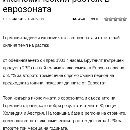
еврозоната
От
budilnik
-
16/08/2010
4570
0
Германия задвижи икономиката в еврозоната и отчете най-
силния темп на растеж
от обединяването си през 1991 г. насам. Брутният вътрешен
продукт (БВП) на най-голямата икономика в Европа нарасна
с 3.7% за второто тримесечие спрямо същия период на
предходната година, показват данните от Евростат.
Това издърпа икономиката в еврозоната и съседните на
Германия страни, като добри резултати отчитат Франция,
Холандия и Австрия. На годишна база в региона на страните,
ползващи еврото, икономическият растеж достигна 1.7% за
вторите три месеца на годината.