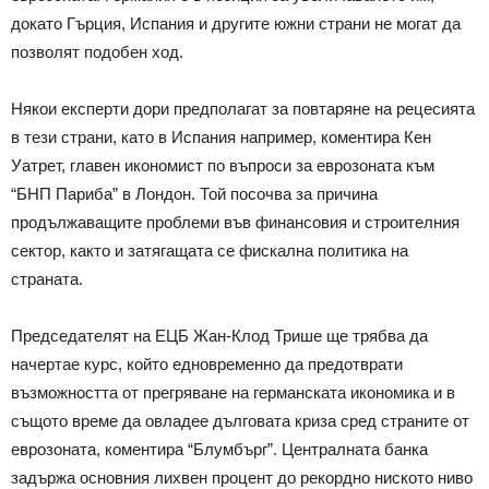
докато Гърция, Испания и другите южни страни не могат да
позволят подобен ход.
Някои експерти дори предполагат за повтаряне на рецесията
в тези страни, като в Испания например, коментира Кен
Уатрет, главен икономист по въпроси за еврозоната към
“БНП Париба” в Лондон. Той посочва за причина
продължаващите проблеми във финансовия и строителния
сектор, както и затягащата се фискална политика на
страната.
Председателят на ЕЦБ Жан-Клод Трише ще трябва да
начертае курс, който едновременно да предотврати
възможността от прегряване на германската икономика и в
същото време да овладее дълговата криза сред страните от
еврозоната, коментира “Блумбърг”. Централната банка
задържа основния лихвен процент до рекордно ниското ниво