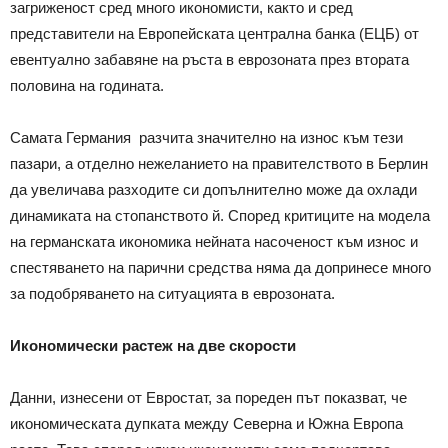
загриженост сред много икономисти, както и сред
представители на Европейската централна банка (ЕЦБ) от
евентуално забавяне на ръста в еврозоната през втората
половина на годината.
Самата Германия разчита значително на износ към тези
пазари, а отделно нежеланието на правителството в Берлин
да увеличава разходите си допълнително може да охлади
динамиката на стопанството й. Според критиците на модела
на германската икономика нейната насоченост към износ и
спестяването на парични средства няма да допринесе много
за подобряването на ситуацията в еврозоната.
Икономически растеж на две скорости
Данни, изнесени от Евростат, за пореден път показват, че
икономическата дупката между Северна и Южна Европа