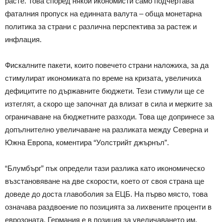
расте. Това според някои икономисти само подчертава
фаталния пропуск на единната валута – обща монетарна
политика за страни с различна перспектива за растеж и
инфлация.
Фискалните пакети, които повечето страни наложиха, за да
стимулират икономиката по време на кризата, увеличиха
дефицитите по държавните бюджети. Тези стимули ще се
изтеглят, а скоро ще започнат да влизат в сила и мерките за
ограничаване на бюджетните разходи. Това ще допринесе за
допълнително увеличаване на разликата между Северна и
Южна Европа, коментира “Уолстрийт джърнъл”.
“Блумбърг” пък определи тази разлика като икономическо
възстановяване на две скорости, което от своя страна ще
доведе до доста главоболия за ЕЦБ. На първо място, това
означава раздвоение по позицията за лихвените проценти в
еврозоната. Германия е в позиция за увеличаването им,