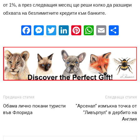
от 1%, а през следващия месец ще реши колко да разшири
обхвата на безлимитните кредити към банките.
Facebook
Messenger
Twitter
LinkedIn
Pinterest
WhatsApp
Email
Sha
Предишна статия
Следваща статия
Обама лично покани туристи
“Арсенал” измъкна точка от
във Флорида
“Ливърпул” в дербито на
Англия