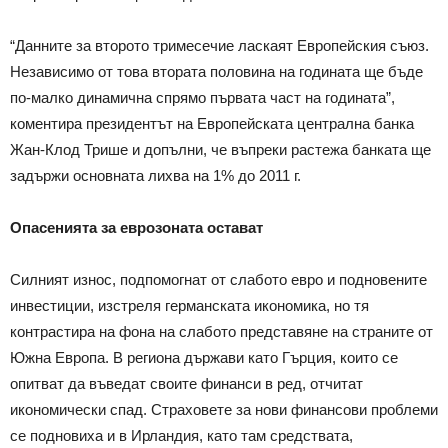
“Данните за второто тримесечие ласкаят Европейския съюз.
Независимо от това втората половина на годината ще бъде
по-малко динамична спрямо първата част на годината”,
коментира президентът на Европейската централна банка
Жан-Клод Трише и допълни, че въпреки растежа банката ще
задържи основната лихва на 1% до 2011 г.
Опасенията за еврозоната остават
Силният износ, подпомогнат от слабото евро и подновените
инвестиции, изстреля германската икономика, но тя
контрастира на фона на слабото представяне на страните от
Южна Европа. В региона държави като Гърция, които се
опитват да въведат своите финанси в ред, отчитат
икономически спад. Страховете за нови финансови проблеми
се подновиха и в Ирландия, като там средствата,