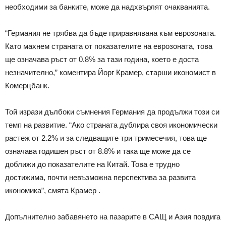
необходими за банките, може да надхвърлят очакванията.
“Германия не трябва да бъде приравнявана към еврозоната.
Като махнем страната от показателите на еврозоната, това
ще означава ръст от 0.8% за тази година, което е доста
незначително,” коментира Йорг Крамер, старши икономист в
Комерцбанк.
Той изрази дълбоки съмнения Германия да продължи този си
темп на развитие. “Ако страната дублира своя икономически
растеж от 2.2% и за следващите три тримесечия, това ще
означава годишен ръст от 8.8% и така ще може да се
доближи до показателите на Китай. Това е трудно
достижима, почти невъзможна перспектива за развита
икономика”, смята Крамер .
Допълнително забавянето на пазарите в САЩ и Азия повдига