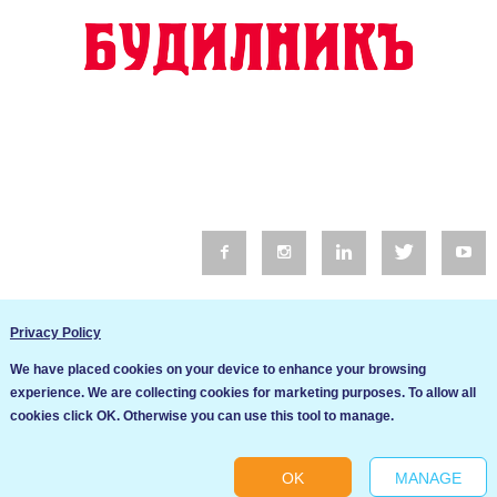
© 2016 Будилник. Всички права запазени.
Privacy Policy
Уебсайт изработка от Go Live UK
We have placed cookies on your device to enhance your browsing
Общи условия
experience. We are collecting cookies for marketing purposes. To allow all
Ние използваме бисквитки за да подобрим услугите си. Ако
cookies click OK. Otherwise you can use this tool to manage.
продължите да посещавате този сайт, ние приемаме, че се
Политика за сигурност и поверителност
съгласявате с използването им.
OK
MANAGE
Ok
Cookie settings