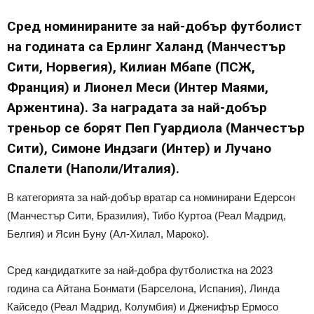
Сред номинираните за най-добър футболист
на годината са Ерлинг Халанд (Манчестър
Сити, Норвегия), Килиан Мбапе (ПСЖ,
Франция) и Лионел Меси (Интер Маями,
Аржентина). За наградата за най-добър
треньор се борят Пеп Гуардиола (Манчестър
Сити), Симоне Индзаги (Интер) и Лучано
Спалети (Наполи/Италия).
В категорията за най-добър вратар са номинирани Едерсон
(Манчестър Сити, Бразилия), Тибо Куртоа (Реал Мадрид,
Белгия) и Ясин Буну (Ал-Хилал, Мароко).
Сред кандидатките за най-добра футболистка на 2023
година са Айтана Бонмати (Барселона, Испания), Линда
Кайседо (Реал Мадрид, Колумбия) и Дженифър Ермосо