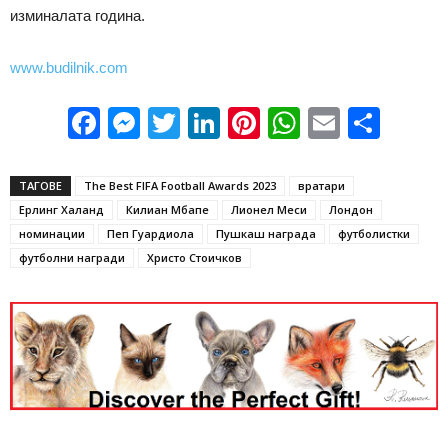
изминалата година.
www.budilnik.com
Facebook
Messenger
Twitter
LinkedIn
Pinterest
WhatsApp
Email
Sha
ТАГОВЕ
The Best FIFA Football Awards 2023
вратари
Ерлинг Халанд
Килиан Мбапе
Лионел Меси
Лондон
номинации
Пеп Гуардиола
Пушкаш награда
футболистки
футболни награди
Христо Стоичков