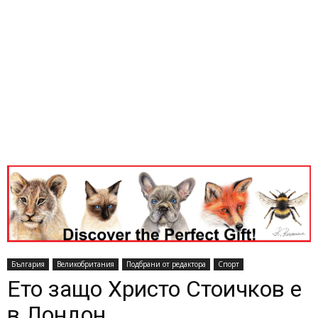
България
Великобритания
Подбрани от редактора
Спорт
Ето защо Христо Стоичков е
в Лондон