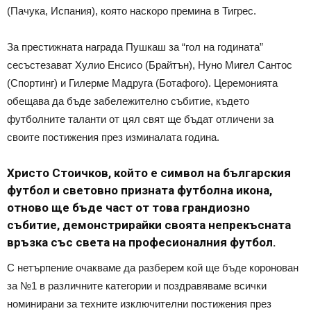
(Пачука, Испания), която наскоро премина в Тигрес.
За престижната награда Пушкаш за “гол на годината”
сесъстезават Хулио Енсисо (Брайтън), Нуно Мигел Сантос
(Спортинг) и Гилерме Мадруга (Ботафого). Церемонията
обещава да бъде забележително събитие, където
футболните таланти от цял свят ще бъдат отличени за
своите постижения през изминалата година.
Христо Стоичков, който е символ на българския
футбол и световно призната футболна икона,
отново ще бъде част от това грандиозно
събитие, демонстрирайки своята непрекъсната
връзка със света на професионалния футбол.
С нетърпение очакваме да разберем кой ще бъде коронован
за №1 в различните категории и поздравяваме всички
номинирани за техните изключителни постижения през