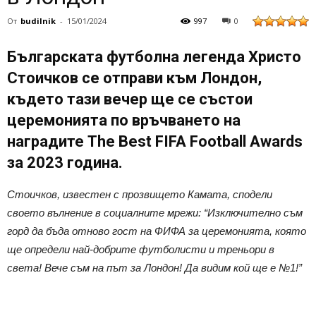
От
budilnik
-
15/01/2024
997
0
Българската футболна легенда Христо
Стоичков се отправи към Лондон,
където тази вечер ще се състои
церемонията по връчването на
наградите The Best FIFA Football Awards
за 2023 година.
Стоичков, известен с прозвището Камата, сподели
своето вълнение в социалните мрежи: “Изключително съм
горд да бъда отново гост на ФИФА за церемонията, която
ще определи най-добрите футболисти и треньори в
света! Вече съм на път за Лондон! Да видим кой ще е №1!”