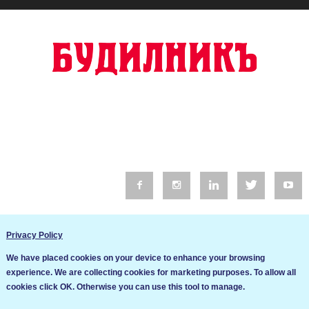
© 2016 Будилник. Всички права запазени.
Privacy Policy
Уебсайт изработка от Go Live UK
We have placed cookies on your device to enhance your browsing
Общи условия
experience. We are collecting cookies for marketing purposes. To allow all
Ние използваме бисквитки за да подобрим услугите си. Ако
cookies click OK. Otherwise you can use this tool to manage.
продължите да посещавате този сайт, ние приемаме, че се
Политика за сигурност и поверителност
съгласявате с използването им.