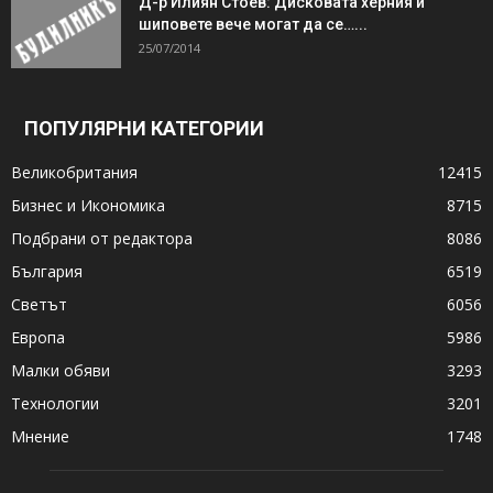
Д-р Илиян Стоев: Дисковата херния и
шиповете вече могат да се…...
25/07/2014
ПОПУЛЯРНИ КАТЕГОРИИ
Великобритания
12415
Бизнес и Икономика
8715
Подбрани от редактора
8086
България
6519
Светът
6056
Европа
5986
Малки обяви
3293
Технологии
3201
Мнение
1748