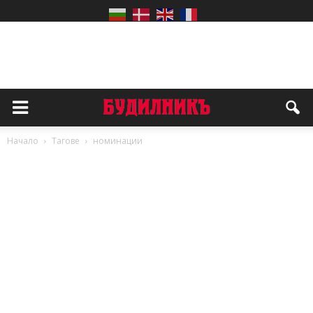
Начало
Тагове
номинации