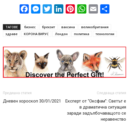
Facebook
Messenger
Twitter
LinkedIn
Pinterest
WhatsApp
Email
Sha
ТАГОВЕ
бизнес
брекзит
ваксина
великобритания
здраве
КОРОНА ВИРУС
Лондон
политика
технологии
Предишна статия
Следваща статия
Дневен хороскоп 30/01/2021
Експерт от “Оксфам”: Светът е
в драматична ситуация
заради задълбочаващото се
неравенство