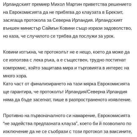
Ирландският премиер Михол Мартин приветства решението
на Еврокомисията да не прибягва до клаузата в Брекзит,
засягаща протокола за Северна Ирландия. Ирландският
външен министър Саймън Ковини също изрази задоволство,
но каза, че случилото се трябва да послужи за урок.
Ковини изтъкна, че протоколът не е нещо, което да може да
се използва с лека ръка, а е съществен, трудно постигнат
компромис, който защитава мира и търговията в интерес на
много хора.
Като част от финализирането на тази мярка Еврокомисията
ще гарантира, че протоколът Ирландия/Северна Ирландия
няма да бъде засегнат, пише в разпространеното изявление.
Противно на първоначалното си намарение, Еврокомисията
“не задейства предпазната клауза”, което би й позволило по
изключение да не се съобрази с този протокол за ваксините,