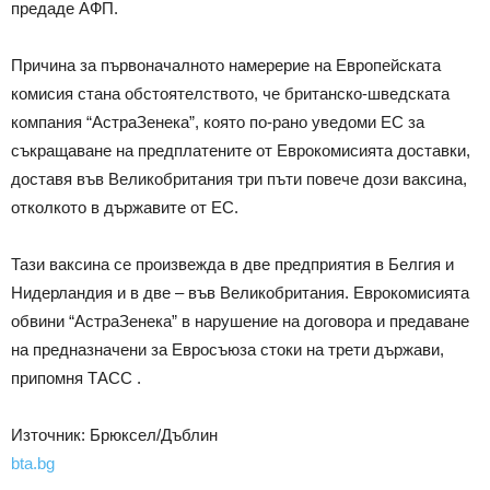
предаде АФП.
Причина за първоначалното намерерие на Европейската
комисия стана обстоятелството, че британско-шведската
компания “АстраЗенека”, която по-рано уведоми ЕС за
съкращаване на предплатените от Еврокомисията доставки,
доставя във Великобритания три пъти повече дози ваксина,
отколкото в държавите от ЕС.
Тази ваксина се произвежда в две предприятия в Белгия и
Нидерландия и в две – във Великобритания. Еврокомисията
обвини “АстраЗенека” в нарушение на договора и предаване
на предназначени за Евросъюза стоки на трети държави,
припомня ТАСС .
Източник: Брюксел/Дъблин
bta.bg