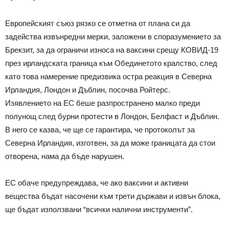
Европейският съюз рязко се отметна от плана си да
задейства извънредни мерки, заложени в споразумението за
Брекзит, за да ограничи износа на ваксини срещу КОВИД-19
през ирландската граница към Обединетото кралство, след
като това намерение предизвика остра реакция в Северна
Ирландия, Лондон и Дъблин, посочва Ройтерс.
Изявлението на ЕС беше разпространено малко преди
полунощ след бурни протести в Лондон, Белфаст и Дъблин.
В него се казва, че ще се гарантира, че протоколът за
Северна Ирландия, изготвен, за да може границата да стои
отворена, нама да бъде нарушен.
ЕС обаче предупреждава, че ако ваксини и активни
вещества бъдат насочени към трети държави и извън блока,
ще бъдат използвани “всички налични инструменти”.