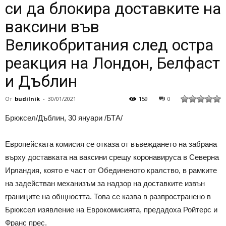
си да блокира доставките на
ваксини във
Великобритания след остра
реакция на Лондон, Белфаст
и Дъблин
От
budilnik
-
30/01/2021
159
0
Брюксел/Дъблин, 30 януари /БТА/
Европейската комисия се отказа от въвеждането на забрана
върху доставката на ваксини срещу коронавируса в Северна
Ирландия, която е част от Обединеното кралство, в рамките
на задействан механизъм за надзор на доставките извън
границите на общността. Това се казва в разпространено в
Брюксел изявление на Еврокомисията, предадоха Ройтерс и
Франс прес.