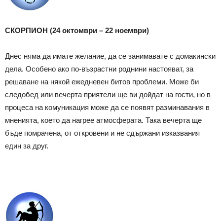
СКОРПИОН (24 октомври – 22 ноември)
Днес няма да имате желание, да се занимавате с домакински
дела. Особено ако по-възрастни роднини настояват, за
решаване на някой ежедневен битов проблеми. Може би
следобед или вечерта приятели ще ви дойдат на гости, но в
процеса на комуникация може да се появят разминавания в
мненията, което да нагрее атмосферата. Така вечерта ще
бъде помрачена, от откровени и не сдържани изказвания
един за друг.