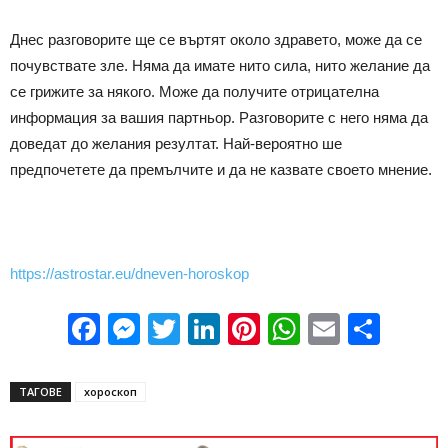
Днес разговорите ще се въртят около здравето, може да се
почувствате зле. Няма да имате нито сила, нито желание да
се грижите за някого. Може да получите отрицателна
информация за вашия партньор. Разговорите с него няма да
доведат до желания резултат. Най-вероятно ше
предпочетете да премълчите и да не казвате своето мнение.
https://astrostar.eu/dneven-horoskop
Facebook
Messenger
Twitter
LinkedIn
Pinterest
WhatsApp
Email
Sha
ТАГОВЕ
хороскоп