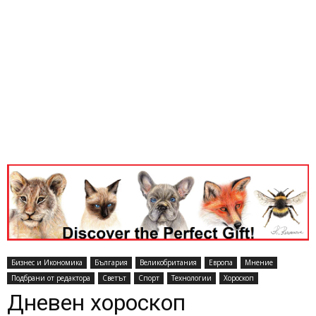
Бизнес и Икономика
България
Великобритания
Европа
Мнение
Подбрани от редактора
Светът
Спорт
Технологии
Хороскоп
Дневен хороскоп