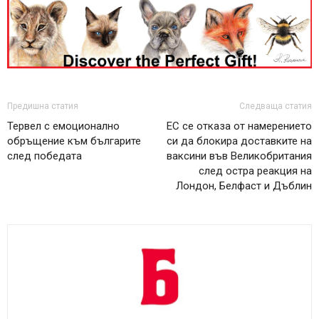
Предишна статия
Следваща статия
Тервел с емоционално
ЕС се отказа от намерението
обръщение към българите
си да блокира доставките на
след победата
ваксини във Великобритания
след остра реакция на
Лондон, Белфаст и Дъблин