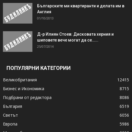
Българските ми квартиранти и делата им в
Англия
01/10/2013
Д-р Илиян Стоев: Дисковата херния и
шиповете вече могат да се…...
25/07/2014
ПОПУЛЯРНИ КАТЕГОРИИ
Великобритания
12415
Бизнес и Икономика
8715
Подбрани от редактора
8086
България
6519
Светът
6056
Европа
5986