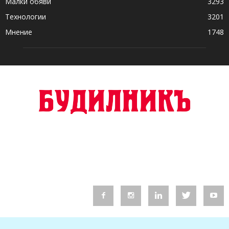
Малки обяви
3293
Технологии
3201
Мнение
1748