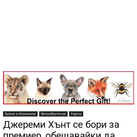
Бизнес и Икономика
Великобритания
Европа
Джереми Хънт се бори за
премиер, обещавайки да