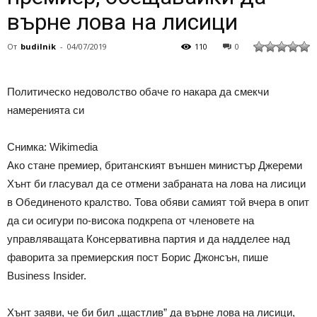
върне лова на лисици
От
budilnik
-
04/07/2019
110
0
Политическо недоволство обаче го накара да смекчи
намеренията си
Снимка: Wikimedia
Ако стане премиер, британският външен министър Джереми
Хънт би гласувал да се отмени забраната на лова на лисици
в Обединеното кралство. Това обяви самият той вчера в опит
да си осигури по-висока подкрепа от членовете на
управляващата Консервативна партия и да надделее над
фаворита за премиерския пост Борис Джонсън, пише
Business Insider.
Хънт заяви, че би бил „щастлив” да върне лова на лисици,