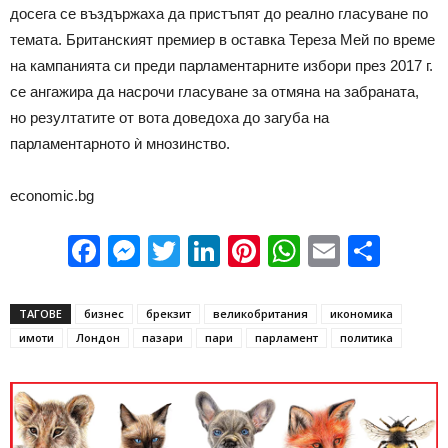
досега се въздържаха да пристъпят до реално гласуване по
темата. Британският премиер в оставка Тереза Мей по време
на кампанията си преди парламентарните избори през 2017 г.
се ангажира да насрочи гласуване за отмяна на забраната,
но резултатите от вота доведоха до загуба на
парламентарното ѝ мнозинство.
economic.bg
Facebook
Messenger
Twitter
LinkedIn
Pinterest
WhatsApp
Email
Sha
ТАГОВЕ
бизнес
брекзит
великобритания
икономика
имоти
Лондон
пазари
пари
парламент
политика