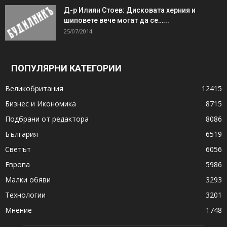
Д-р Илиян Стоев: Дисковата херния и
шиповете вече могат да се…...
25/07/2014
ПОПУЛЯРНИ КАТЕГОРИИ
Великобритания
12415
Бизнес и Икономика
8715
Подбрани от редактора
8086
България
6519
Светът
6056
Европа
5986
Малки обяви
3293
Технологии
3201
Мнение
1748