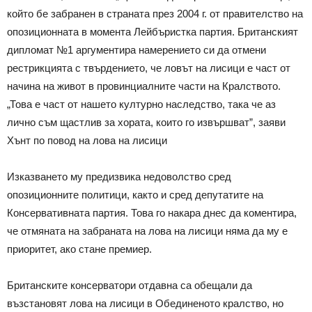
който бе забранен в страната през 2004 г. от правителство на
опозиционната в момента Лейбъристка партия. Британският
дипломат №1 аргументира намерението си да отмени
рестрикцията с твърдението, че ловът на лисици е част от
начина на живот в провинциалните части на Кралството.
„Това е част от нашето културно наследство, така че аз
лично съм щастлив за хората, които го извършват”, заяви
Хънт по повод на лова на лисици
Изказването му предизвика недоволство сред
опозиционните политици, както и сред депутатите на
Консервативната партия. Това го накара днес да коментира,
че отмяната на забраната на лова на лисици няма да му е
приоритет, ако стане премиер.
Британските консерватори отдавна са обещали да
възстановят лова на лисици в Обединеното кралство, но