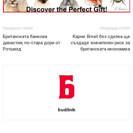
Предишна статия
Следваща статия
Британската банкова
Карни: Brexit без сделка ще
династия, по-стара дори от
създаде значителен риск за
Ротшилд
британската икономика
budilnik