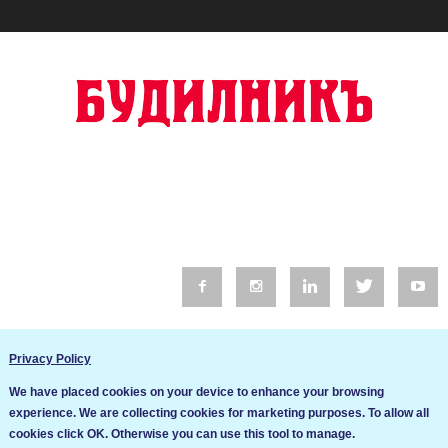
© 2016 Будилник. Всички права запазени.
Privacy Policy
Уебсайт изработка от Go Live UK
We have placed cookies on your device to enhance your browsing
Общи условия
experience. We are collecting cookies for marketing purposes. To allow all
Ние използваме бисквитки за да подобрим услугите си. Ако
cookies click OK. Otherwise you can use this tool to manage.
продължите да посещавате този сайт, ние приемаме, че се