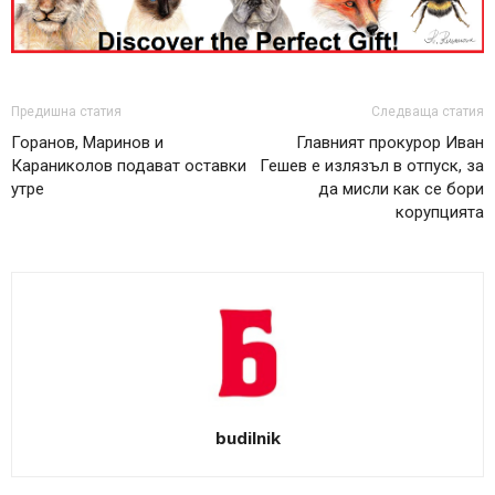
Предишна статия
Следваща статия
Горанов, Маринов и
Главният прокурор Иван
Караниколов подават оставки
Гешев е излязъл в отпуск, за
утре
да мисли как се бори
корупцията
budilnik