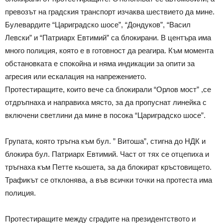
превозът на градския транспорт изчаква шествието да мине.
Булевардите “Цариградско шосе”, “Дондуков”, “Васил
Левски” и “Патриарх Евтимий” са блокирани. В центъра има
много полиция, която е в готовност да реагира. Към момента
обстановката е спокойна и няма индикации за опити за
агресия или ескалация на напрежението.
Протестиращите, които вече са блокирали “Орлов мост” ,се
отдръпнаха и направиха място, за да пропуснат линейка с
включени светлини да мине в посока “Цариградско шосе”.
Групата, която тръгна към бул. ” Витоша”, стигна до НДК и
блокира бул. Патриарх Евтимий. Част от тях се отцепиха и
тръгнаха към Петте кьошета, за да блокират кръстовището.
Трафикът се отклонява, а във всички точки на протеста има
полиция.
Протестиращите между сградите на президентството и