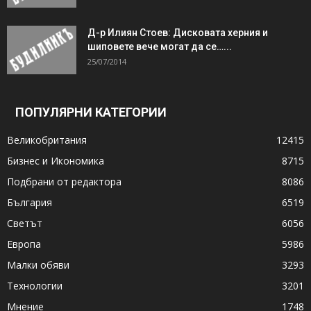
Д-р Илиян Стоев: Дисковата херния и
шиповете вече могат да се…...
25/07/2014
ПОПУЛЯРНИ КАТЕГОРИИ
Великобритания
12415
Бизнес и Икономика
8715
Подбрани от редактора
8086
България
6519
Светът
6056
Европа
5986
Малки обяви
3293
Технологии
3201
Мнение
1748