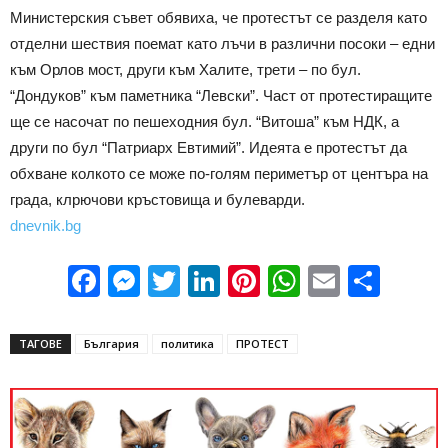
Министерския съвет обявиха, че протестът се разделя като
отделни шествия поемат като лъчи в различни посоки – едни
към Орлов мост, други към Халите, трети – по бул.
“Дондуков” към паметника “Левски”. Част от протестиращите
ще се насочат по пешеходния бул. “Витоша” към НДК, а
други по бул “Патриарх Евтимий”. Идеята е протестът да
обхване колкото се може по-голям периметър от центъра на
града, клрючови кръстовища и булеварди.
dnevnik.bg
Facebook
Messenger
Twitter
LinkedIn
Pinterest
WhatsApp
Email
Sha
ТАГОВЕ
България
политика
ПРОТЕСТ