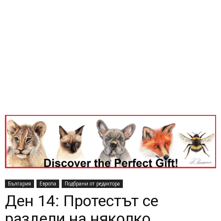
България
Европа
Подбрани от редактора
Ден 14: Протестът се
раздели на няколко