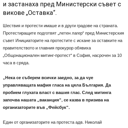
и застанаха пред Министерски съвет с
викове „Оставка“.
Шествия и протести имаше и в други градове на страната.
Протестиращите подготвят „летен лагер“ пред Министерския
съвет Инициаторите на протестите с искане за оставките на
правителството и главния прокурор обявиха
„Общонационален митинг-протест“ в София, насрочен за 10
часа в сряда.
„Нека се съберем всички заедно, за да чуе
управляващата мафия гласа на цяла България. Да
пробием глухата власт с вашия глас. След митинга
започва нашата „ваканция“, се казва в призива на
организаторите във „Фейсбук“.
Един от организаторите на протеста адв. Николай