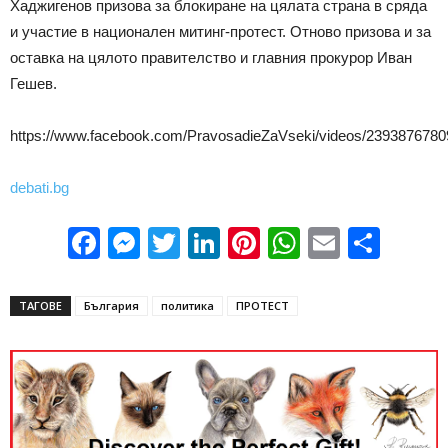
Хаджигенов призова за блокиране на цялата страна в сряда
и участие в национален митинг-протест. Отново призова и за
оставка на цялото правителство и главния прокурор Иван
Гешев.
https://www.facebook.com/PravosadieZaVseki/videos/2393876780
debati.bg
Facebook
Messenger
Twitter
LinkedIn
Pinterest
WhatsApp
Email
Sha
ТАГОВЕ
България
политика
ПРОТЕСТ