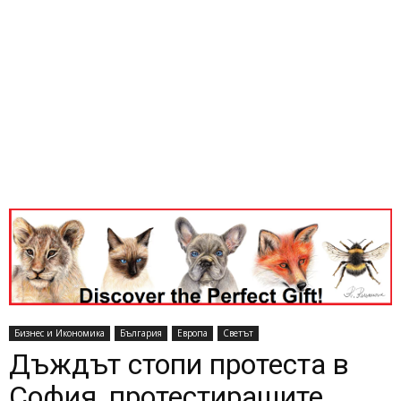
Бизнес и Икономика
България
Европа
Светът
Дъждът стопи протеста в
София, протестиращите