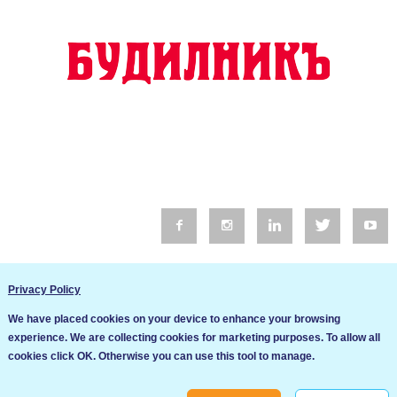
© 2016 Будилник. Всички права запазени.
Privacy Policy
Уебсайт изработка от Go Live UK
We have placed cookies on your device to enhance your browsing
Общи условия
experience. We are collecting cookies for marketing purposes. To allow all
Ние използваме бисквитки за да подобрим услугите си. Ако
cookies click OK. Otherwise you can use this tool to manage.
продължите да посещавате този сайт, ние приемаме, че се
Политика за сигурност и поверителност
съгласявате с използването им.