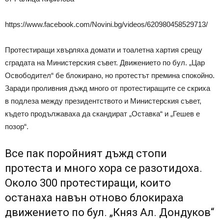
https://www.facebook.com/Novini.bg/videos/620980458529713/
Протестиращи хвърляха домати и тоалетна хартия срещу
сградата на Министерския съвет. Движението по бул. „Цар
Освободител“ бе блокирано, но протестът премина спокойно.
Заради проливния дъжд много от протестиращите се скриха
в подлеза между президентството и Министерския съвет,
където продължаваха да скандират „Оставка“ и „Гешев е
позор“.
Все пак поройният дъжд стопи
протеста и много хора се разотидоха.
Около 300 протестиращи, които
останаха навън отново блокираха
движението по бул. „Княз Ал. Дондуков“