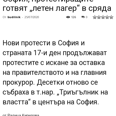
готвят „летен лагер“ в сряда
От
budilnik
-
25/07/2020
126
0
Нови протести в София и
страната 17-и ден продължават
протестите с искане за оставка
на правителството и на главния
прокурор. Десетки отново се
събраха в т.нар. „Триъгълник на
властта“ в центъра на София.
от Ралица Кирилова