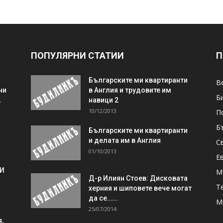
ПОПУЛЯРНИ СТАТИИ
П
Българските ми квартиранти
В
ни
в Англия и трудовите им
Б
,
навици 2
10/12/2013
П
Б
Българските ми квартиранти
и делата им в Англия
С
01/10/2013
Е
 И
М
Д-р Илиян Стоев: Дисковата
Т
херния и шиповете вече могат
да се…...
М
25/07/2014
,