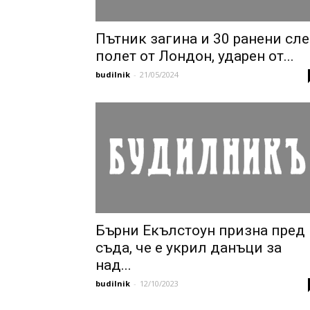
Пътник загина и 30 ранени сл
полет от Лондон, ударен от...
budilnik
-
21/05/2024
Бърни Екълстоун призна пред
съда, че е укрил данъци за
над...
budilnik
-
12/10/2023