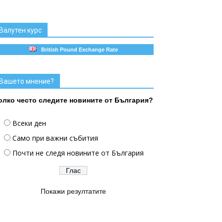
Валутен курс
British Pound Exchange Rate
Вашето мнение?
олко често следите новините от България?
Всеки ден
Само при важни събития
Почти не следя новините от България
Покажи резултатите