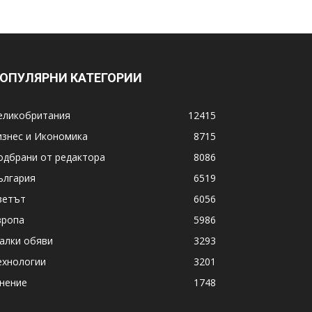
ОПУЛЯРНИ КАТЕГОРИИ
еликобритания
12415
изнес и Икономика
8715
одбрани от редактора
8086
ългария
6519
ветът
6056
вропа
5986
алки обяви
3293
ехнологии
3201
нение
1748