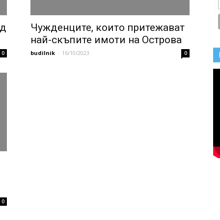
ед
Чужденците, които притежават
най-скъпите имоти на Острова
budilnik
-
16/10/2023
0
0
0