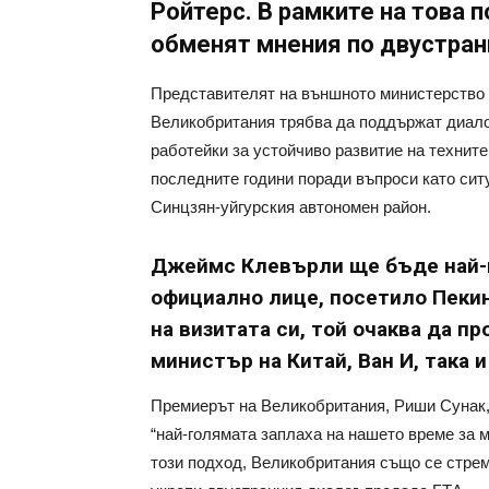
Ройтерс. В рамките на това
обменят мнения по двустран
Представителят на външното министерство н
Великобритания трябва да поддържат диалог
работейки за устойчиво развитие на технит
последните години поради въпроси като сит
Синцзян-уйгурския автономен район.
Джеймс Клевърли ще бъде най-
официално лице, посетило Пекин
на визитата си, той очаква да п
министър на Китай, Ван И, така 
Премиерът на Великобритания, Риши Сунак, 
“най-голямата заплаха на нашето време за 
този подход, Великобритания също се стрем