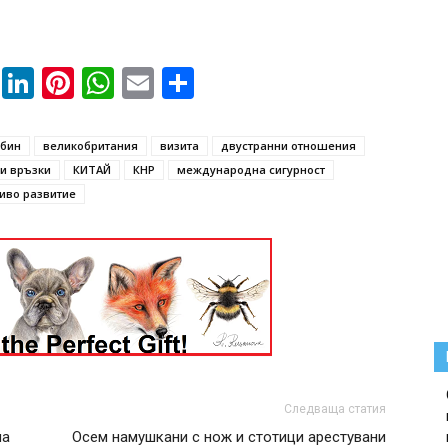
book
ssenger
Twitter
LinkedIn
Pinterest
WhatsApp
Email
Share
нбин
великобритания
визита
двустранни отношения
и връзки
КИТАЙ
КНР
международна сигурност
иво развитие
Следваща статия
на
Осем намушкани с нож и стотици арестувани