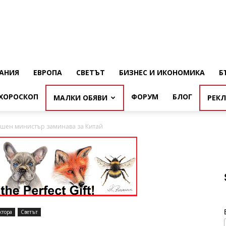
АНИЯ
ЕВРОПА
СВЕТЪТ
БИЗНЕС И ИКОНОМИКА
Б
ХОРОСКОП
ФОРУМ
БЛОГ
МАЛКИ ОБЯВИ
РЕК
ншен министър заминава за Китай
ктора
Светът