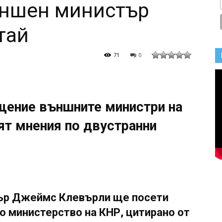
ъншен министър
тай
71
0
ещение външните министри на
ят мнения по двустранни
ър Джеймс Клевърли ще посети
о министерство на КНР, цитирано от