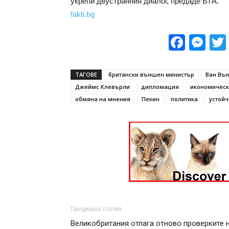
укрепи двустранния диалог, предаде БТА.
fakti.bg
Face
Me
ТАГОВЕ
британски външен министър
Ван Въ
Джеймс Клевърли
дипломация
икономическ
обмяна на мнения
Пекин
политика
устойч
Предишна статия
Великобритания отлага отново проверките 