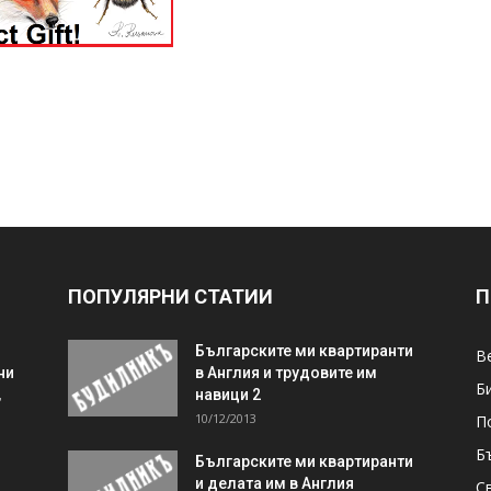
ПОПУЛЯРНИ СТАТИИ
П
Българските ми квартиранти
В
ни
в Англия и трудовите им
Б
,
навици 2
10/12/2013
П
Б
Българските ми квартиранти
и делата им в Англия
С