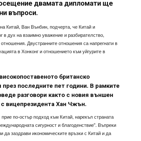
 посещение двамата дипломати ще
ни въпроси.
а Китай, Ван Вънбин, подчерта, че Китай и
 в дух на взаимно уважение и разбирателство,
е отношения. Двустранните отношения са напрегнати в
уацията в Хонконг и отношението към уйгурите в
високопоставеното британско
 през последните пет години. В рамките
роведе разговори както с новия външен
и с вицепрезидента Хан Чжън.
прие по-остър подход към Китай, нарекъл страната
международната сигурност и благоденствие”. Въпреки
и да заздрави икономическите връзки с Китай и да