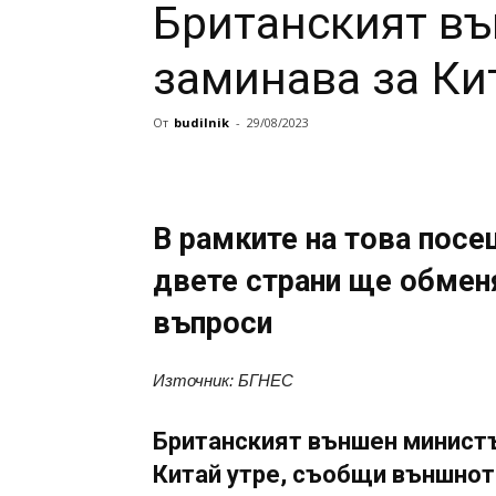
Британският в
заминава за Ки
От
budilnik
-
29/08/2023
В рамките на това пос
двете страни ще обмен
въпроси
Източник: БГНЕС
Британският външен минист
Китай утре, съобщи външнот