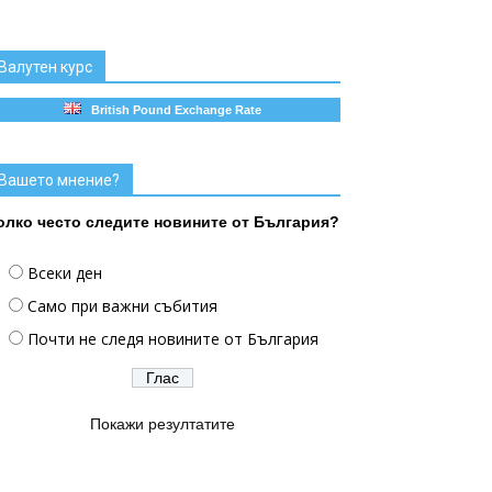
Валутен курс
British Pound Exchange Rate
Вашето мнение?
олко често следите новините от България?
Всеки ден
Само при важни събития
Почти не следя новините от България
Покажи резултатите