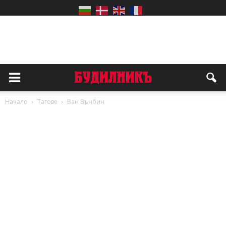
Начало
Тагове
Ван Вънбин