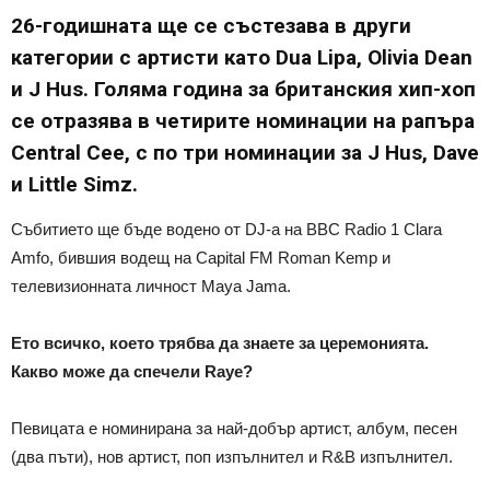
26-годишната ще се състезава в други
категории с артисти като Dua Lipa, Olivia Dean
и J Hus. Голяма година за британския хип-хоп
се отразява в четирите номинации на рапъра
Central Cee, с по три номинации за J Hus, Dave
и Little Simz.
Събитието ще бъде водено от DJ-а на BBC Radio 1 Clara
Amfo, бившия водещ на Capital FM Roman Kemp и
телевизионната личност Maya Jama.
Ето всичко, което трябва да знаете за церемонията.
Какво може да спечели Raye?
Певицата е номинирана за най-добър артист, албум, песен
(два пъти), нов артист, поп изпълнител и R&B изпълнител.