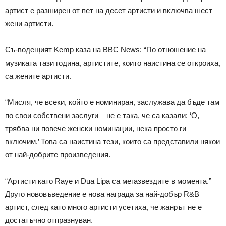
артист е разширен от пет на десет артисти и включва шест
жени артисти.
Съ-водещият Kemp каза на BBC News: “По отношение на
музиката тази година, артистите, които наистина се откроиха,
са жените артисти.
“Мисля, че всеки, който е номиниран, заслужава да бъде там
по свои собствени заслуги – не е така, че са казали: ‘О,
трябва ни повече женски номинации, нека просто ги
включим.’ Това са наистина тези, които са представили някои
от най-добрите произведения.
“Артисти като Raye и Dua Lipa са мегазвездите в момента.”
Друго нововъведение е нова награда за най-добър R&B
артист, след като много артисти усетиха, че жанрът не е
достатъчно отпразнуван.