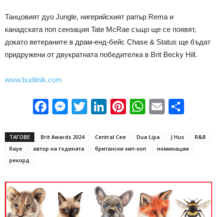
Танцовият дуо Jungle, нигерийският рапър Rema и
канадската поп сензация Tate McRae също ще се появят,
докато ветераните в драм-енд-бейс Chase & Status ще бъдат
придружени от двукратната победителка в Brit Becky Hill.
www.budilnik.com
Facebook
Messenger
Twitter
LinkedIn
Pinterest
WhatsApp
Email
Sha
ТАГОВЕ
Brit Awards 2024
Central Cee
Dua Lipa
J Hus
R&B
Raye
автор на годината
британски хип-хоп
номинации
рекорд