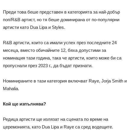
Преди това беше представен в категорията за най-добър
поп/R&B артист, но тя беше доминирана от по-популярни
артисти като Dua Lipa и Styles.
R&B артисти, които са имали успех през последните 24
месеца, вместо обичайните 12, бяха допустими за
номинация тази година, така че артисти, които може би са
пропуснали през 2023 г., да бъдат признати.
Номинираните в тази категория включват Raye, Jorja Smith и
Mahalia.
Кой ще изпълнява?
Редица артисти ще излязат на сцената по време на
церемонията, като Dua Lipa и Raye са сред водещите.