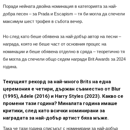
Поради нейната двойна номинация в категорията за най-
добра песен – за Prada и Escapism – тя би могла да спечели
максимум шест трофея в събота вечер.
Но след като беше обявена за най-добър автор на песни –
награда, която не беше част от основния процес на
номинации и беше обявена отделно в сряда – теоретично тя
би могла да спечели общо седем награди Brit Awards за 2024
година.
Текущият рекорд за най-много Brits на една
церемония е четири, държан съвместно от Blur
(1995), Adele (2016) и Harry Styles (2023). Какво се
промени тази година? Миналата година имаше
критики, след като всички номинирани за
наградата за най-добър артист бяха мъже.
Така че тази година списъкът с номинирани за най-добър