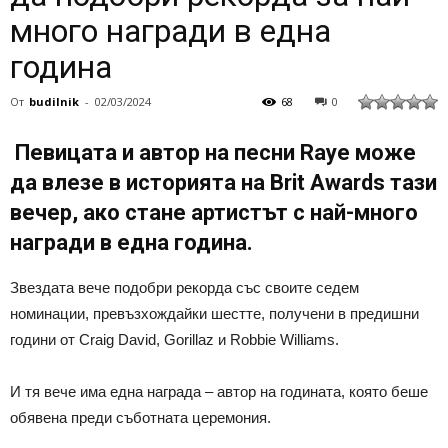
много награди в една
година
От
budilnik
-
02/03/2024
68
0
Певицата и автор на песни Raye може
да влезе в историята на Brit Awards тази
вечер, ако стане артистът с най-много
награди в една година.
Звездата вече подобри рекорда със своите седем
номинации, превъзхождайки шестте, получени в предишни
години от Craig David, Gorillaz и Robbie Williams.
И тя вече има една награда – автор на годината, която беше
обявена преди съботната церемония.