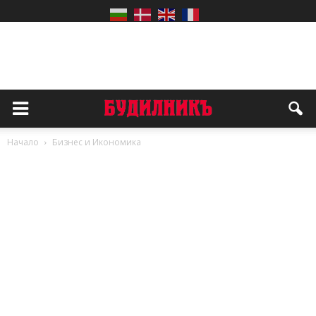
Начало
Бизнес и Икономика