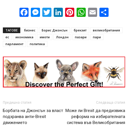
Facebook
Messenger
Twitter
LinkedIn
Pinterest
WhatsApp
Email
Sha
ТАГОВЕ
бизнес
Борис Джонсън
брекзит
великобритания
ес
икономика
имоти
Лондон
пазари
пари
парламент
политика
Предишна статия
Следваща статия
Борбата на Джонсън за власт
Може ли Brexit да предизвика
подхранва анти-Brexit
реформа на избирателната
движението
система във Великобритания