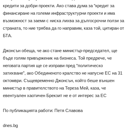
кредити за добри проекти. Ако става дума за “кредит за
финансиране на големи инфраструктурни проекти и има
възможност за заеми с ниска лихва за дългосрочни ползи за
страната, то ние трябва да го направим, каза той, цитиран от
БТА.
Джонсън обеща, че ако стане министър-председател, ще
бъде голям привърженик на бизнеса. Той предрече, че
неговата партия ще се изправи пред “политическо
затихване”, ако Обединеното кралство не напусне ЕС на 31
октомври. Същевременно Джонсън, който беше външен
министър в правителството на Тереза Мей, каза, че
евентуален хаотичен Брекзит не е от интерес за ЕС
По публикацията работи: Петя Славова
dnes.bg