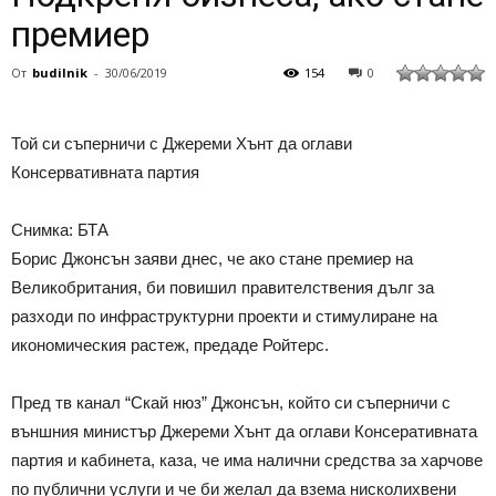
премиер
От
budilnik
-
30/06/2019
154
0
Той си съперничи с Джереми Хънт да оглави
Консервативната партия
Снимка: БТА
Борис Джонсън заяви днес, че ако стане премиер на
Великобритания, би повишил правителствения дълг за
разходи по инфраструктурни проекти и стимулиране на
икономическия растеж, предаде Ройтерс.
Пред тв канал “Скай нюз” Джонсън, който си съперничи с
външния министър Джереми Хънт да оглави Консеративната
партия и кабинета, каза, че има налични средства за харчове
по публични услуги и че би желал да взема нисколихвени