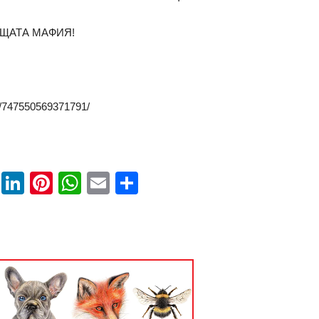
ЩАТА МАФИЯ!
s/747550569371791/
book
ssenger
Twitter
LinkedIn
Pinterest
WhatsApp
Email
Share