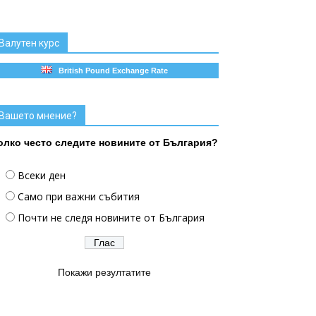
Валутен курс
British Pound Exchange Rate
Вашето мнение?
олко често следите новините от България?
Всеки ден
Само при важни събития
Почти не следя новините от България
Покажи резултатите