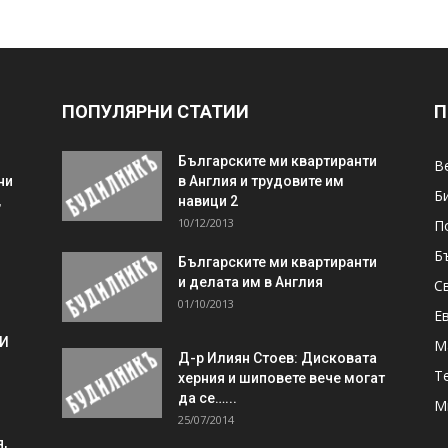
ПОПУЛЯРНИ СТАТИИ
П
Българските ми квартиранти
В
ни
в Англия и трудовите им
Б
,
навици 2
10/12/2013
П
Б
Българските ми квартиранти
и делата им в Англия
С
01/10/2013
Е
 И
М
Д-р Илиян Стоев: Дисковата
Т
херния и шиповете вече могат
да се…...
М
25/07/2014
,