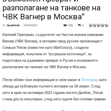
разполагане на танкове на
ЧВК Вагнер в Москва”
От
budilnik
-
29/04/2023
125
0
Евгений Пригожин, създателят на Частна военна компания
Вагнер (ЧВК Вагнер), в интервю пред руския пропагандист
Семьон Пегов (известен като WarGonzo), сподели
информация, получена от “вътрешни източници”, за
подготовка на държавен преврат в Русия и възможното
разполагане на танкове на ЧВК Вагнер в Москва.
Пегов обяви тази информация в своя канал в
Телеграм
, като
обеща да публикува пълното интервю на 30 април. След
като в края на октомври 2022 година посети Донбас, Пегов
стана доста популярен, след като оцеля без големи травми.