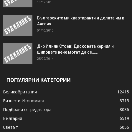
10/12/2013
Българските ми квартиранти и делата им в
Англия
01/10/2013
Д-р Илиян Стоев: Дисковата херния и
шиповете вече могат да се…...
25/07/2014
ПОПУЛЯРНИ КАТЕГОРИИ
Великобритания
12415
Бизнес и Икономика
8715
Подбрани от редактора
8086
България
6519
Светът
6056