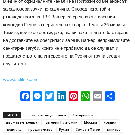
В един от официалните канали на Пригожин обаче анонсът
за разговора звучи по-различно. Според него, той и
ръководството на ЧВК Вагнер се срещнаха с военния
командир Пегов за сериозен разговор от 1 час и 26 минути.
Темите, които се обсъждаха, включваха пълното блокиране
на доставките на боеприпаси за ЧВК Вагнер, неприемливите
санитарни загуби, които не е трябвало да се случват, и
предателството на интересите на Русия от група висши
служители.
www.budilnik.com
Facebook
Messenger
Twitter
LinkedIn
Pinterest
WhatsApp
Email
Sha
ТАГОВЕ
блокиране на доставки
боеприпаси
държавен преврат
Евгений Пригожин
Москва
новини
политика
предателство
Русия
Семьон Пегов
танкове