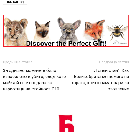
ЧВК Вагнер
Предишна статия
Следваща статия
3-годишно момиче е било
„Топли стаи”: Как
изнасилено и убито, след като
Великобритания помага на
майка й го е продала за
хората, които нямат пари за
наркотици на стойност £10
отопление