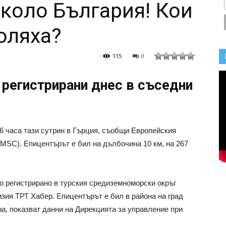
коло България! Кои
юляха?
115
0
 регистрирани днес в съседни
.46 часа тази сутрин в Гърция, съобщи Европейския
MSC). Епицентърът е бил на дълбочина 10 км, на 267
ло регистрирано в турския средиземноморски окръг
зия ТРТ Хабер. Епицентърът е бил в района на град
, показват данни на Дирекцията за управление при