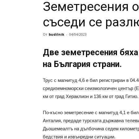
Земетресения о
съседи се разл
От
budilnik
-
04/04/2023
Две земетресения бяха
на България страни.
Трус с магнитуд 4,6 е бил регистриран в 04
средиземноморски сеизмологичен център (E
км от град Хераклион и 136 км от град Гитио.
По-късно земетресение с магнитуд 4,1 е би
Анталия, предаде турската държавна телеви
Дьошемеалтъ на дълбочина седем километра
бедствия и извънредни ситуации.