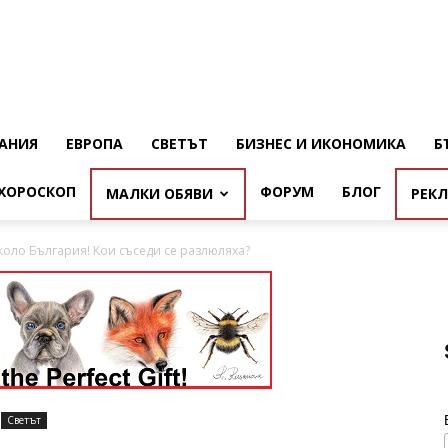
АНИЯ
ЕВРОПА
СВЕТЪТ
БИЗНЕС И ИКОНОМИКА
Б
ХОРОСКОП
ФОРУМ
БЛОГ
МАЛКИ ОБЯВИ
РЕК
оло България! Кои съседи се разлюляха?
Светът