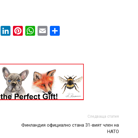
book
ssenger
Twitter
LinkedIn
Pinterest
WhatsApp
Email
Share
Следваща статия
Финландия официално стана 31-вият член на
НАТО