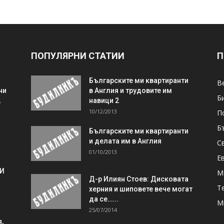
ПОПУЛЯРНИ СТАТИИ
П
Българските ми квартиранти
В
ни
в Англия и трудовите им
Б
,
навици 2
10/12/2013
П
Б
Българските ми квартиранти
и делата им в Англия
С
01/10/2013
Е
 И
М
Д-р Илиян Стоев: Дисковата
Т
херния и шиповете вече могат
да се…...
М
25/07/2014
,