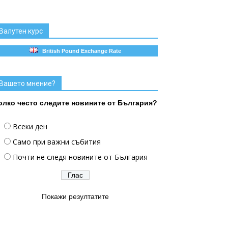
Валутен курс
British Pound Exchange Rate
Вашето мнение?
олко често следите новините от България?
Всеки ден
Само при важни събития
Почти не следя новините от България
Покажи резултатите