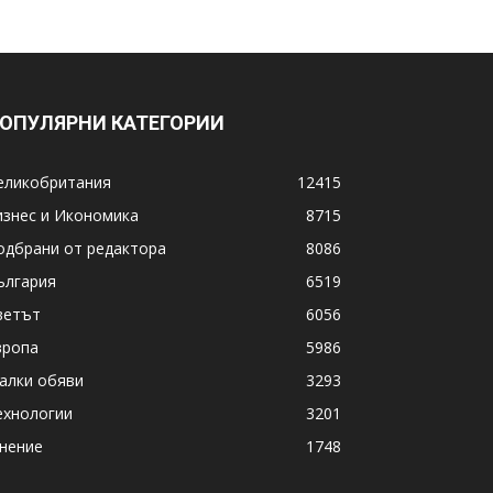
ОПУЛЯРНИ КАТЕГОРИИ
еликобритания
12415
изнес и Икономика
8715
одбрани от редактора
8086
ългария
6519
ветът
6056
вропа
5986
алки обяви
3293
ехнологии
3201
нение
1748