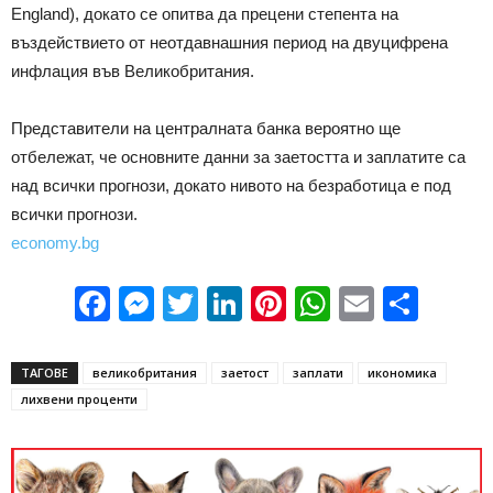
England), докато се опитва да прецени степента на
въздействието от неотдавнашния период на двуцифрена
инфлация във Великобритания.
Представители на централната банка вероятно ще
отбележат, че основните данни за заетостта и заплатите са
над всички прогнози, докато нивото на безработица е под
всички прогнози.
economy.bg
Facebook
Messenger
Twitter
LinkedIn
Pinterest
WhatsApp
Email
Sha
ТАГОВЕ
великобритания
заетост
заплати
икономика
лихвени проценти