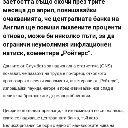
заетостта също скочи през трите
месеца до април, повишавайки
очакванията, че централната банка на
Англия ще повиши лихвените проценти
отново, може би няколко пъти, за да
ограничи неумолимия инфлационен
натиск, коментира „Ройтерс“.
Данните от Службата за национална статистика (ONS)
показват, че пазарът на труда е по-горещ, отколкото
прогнозираха всички икономисти, анкетирани от „Ройтерс“,
изпращайки паунда нагоре и предизвиквайки нов спад в
цените на британските държавни облигации.
Цифрите допълват признаци, че икономиката не се охлажда,
както се надяваше централната банка, тъй като
Великобритания се бори с едно от най-високите нива на