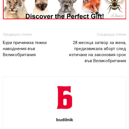
Предишна статия
Следваща статия
Бури причиниха тежки
28 месеца затвор за жена,
наводнения във
предизвикала аборт след
Великобритания
изтичане на законовия срок
във Великобритания
budilnik