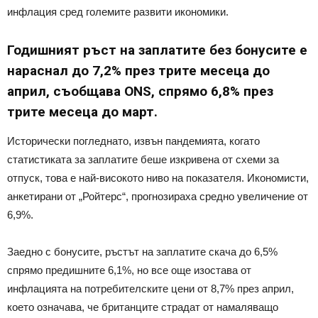
инфлация сред големите развити икономики.
Годишният ръст на заплатите без бонусите е
нараснал до 7,2% през трите месеца до
април, съобщава ONS, спрямо 6,8% през
трите месеца до март.
Исторически погледнато, извън пандемията, когато
статистиката за заплатите беше изкривена от схеми за
отпуск, това е най-високото ниво на показателя. Икономисти,
анкетирани от „Ройтерс“, прогнозираха средно увеличение от
6,9%.
Заедно с бонусите, ръстът на заплатите скача до 6,5%
спрямо предишните 6,1%, но все още изостава от
инфлацията на потребителските цени от 8,7% през април,
което означава, че британците страдат от намаляващо