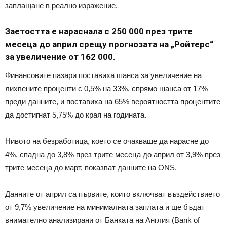
заплащане в реално изражение.
Заетостта е нараснала с 250 000 през трите
месеца до април срещу прогнозата на „Ройтерс“
за увеличение от 162 000.
Финансовите пазари поставиха шанса за увеличение на
лихвените проценти с 0,5% на 33%, спрямо шанса от 17%
преди данните, и поставиха на 65% вероятността процентите
да достигнат 5,75% до края на годината.
Нивото на безработица, което се очакваше да нарасне до
4%, спадна до 3,8% през трите месеца до април от 3,9% през
трите месеца до март, показват данните на ONS.
Данните от април са първите, които включват въздействието
от 9,7% увеличение на минималната заплата и ще бъдат
внимателно анализирани от Банката на Англия (Bank of