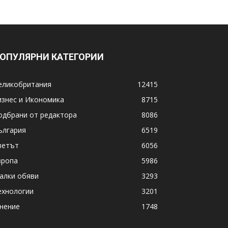
ОПУЛЯРНИ КАТЕГОРИИ
еликобритания
12415
изнес и Икономика
8715
одбрани от редактора
8086
ългария
6519
ветът
6056
вропа
5986
алки обяви
3293
ехнологии
3201
нение
1748