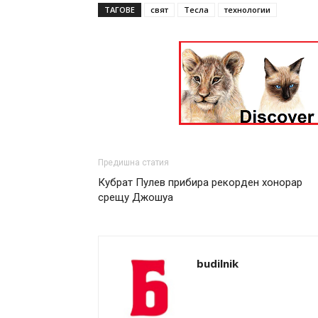
ТАГОВЕ
свят
Тесла
технологии
Предишна статия
Кубрат Пулев прибира рекорден хонорар
срещу Джошуа
budilnik