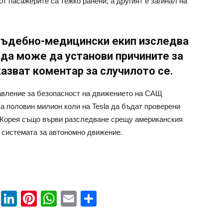
т пасажерите са тежко ранени, а другият е загинал на
съдебно-медицински екип изследва
 да може да установи причините за
казват коментар за случилото се.
авление за безопасност на движението на САЩ
ва половин милион коли на Tesla да бъдат проверени
 Корея също върви разследване срещу американския
с системата за автономно движение.
book
ssenger
Twitter
LinkedIn
Pinterest
WhatsApp
Email
Share