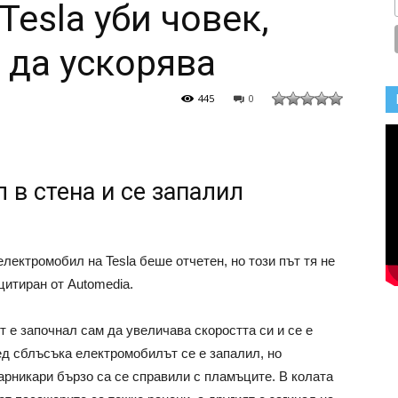
Tesla уби човек,
 да ускорява
445
0
 в стена и се запалил
ектромобил на Tesla беше отчетен, но този път тя не
цитиран от Automedia.
 е започнал сам да увеличава скоростта си и се е
д сблъсъка електромобилът се е запалил, но
арникари бързо са се справили с пламъците. В колата