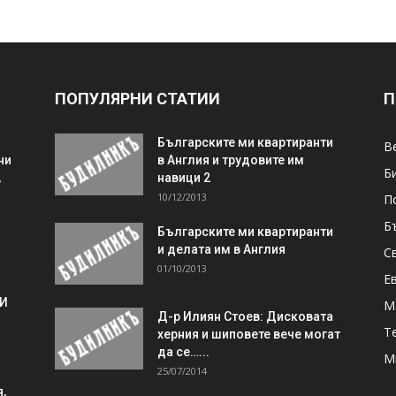
ПОПУЛЯРНИ СТАТИИ
П
Българските ми квартиранти
В
ни
в Англия и трудовите им
Б
,
навици 2
10/12/2013
П
Б
Българските ми квартиранти
и делата им в Англия
С
01/10/2013
Е
 И
М
Д-р Илиян Стоев: Дисковата
Т
херния и шиповете вече могат
да се…...
М
25/07/2014
,