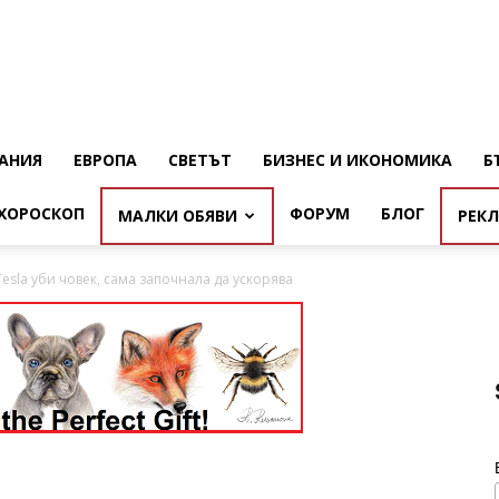
АНИЯ
ЕВРОПА
СВЕТЪТ
БИЗНЕС И ИКОНОМИКА
Б
ХОРОСКОП
ФОРУМ
БЛОГ
МАЛКИ ОБЯВИ
РЕК
esla уби човек, сама започнала да ускорява