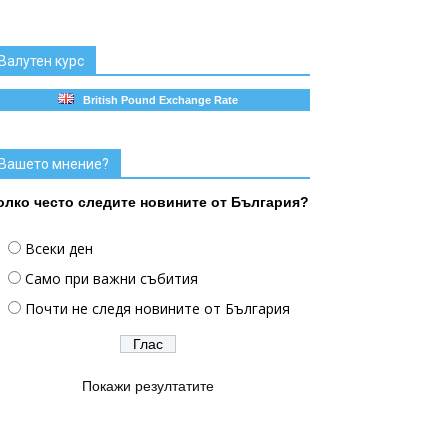
Валутен курс
British Pound Exchange Rate
Вашето мнение?
олко често следите новините от България?
Всеки ден
Само при важни събития
Почти не следя новините от България
Покажи резултатите