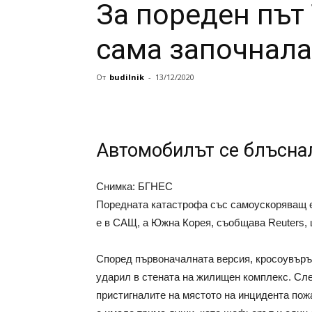
За пореден път 
сама започнала
От
budilnik
-
13/12/2020
Автомобилът се блъснал
Снимка: БГНЕС
Поредната катастрофа със самоускоряващ ел
е в САЩ, а Южна Корея, съобщава Reuters, 
Според първоначалната версия, кросоувърът
ударил в стената на жилищен комплекс. Сле
пристигналите на мястото на инцидента пож