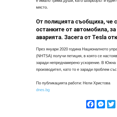
е имало трима души, като шофьорът и един о
място.
От полицията съобщиха, че 
останките от автомобила, за
аварията. Засега от Tesla от
През януари 2020 година Националното упр
(NHTSA) получи петиция, в която се настоя
заради непреднамерено ускорение. В Южна
производител, като то е заради проблем съ
По публикацията работи: Нели Христова
dnes.bg
Face
Me