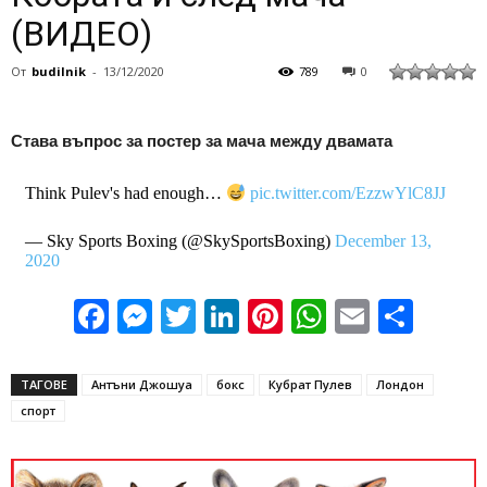
(ВИДЕО)
От
budilnik
-
13/12/2020
789
0
Става въпрос за постер за мача между двамата
Think Pulev's had enough…
pic.twitter.com/EzzwYlC8JJ
— Sky Sports Boxing (@SkySportsBoxing)
December 13,
2020
Facebook
Messenger
Twitter
LinkedIn
Pinterest
WhatsApp
Email
Sha
ТАГОВЕ
Антъни Джошуа
бокс
Кубрат Пулев
Лондон
спорт