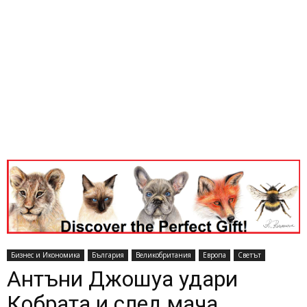
Бизнес и Икономика
България
Великобритания
Европа
Светът
Антъни Джошуа удари
Кобрата и след мача