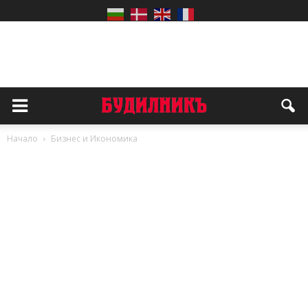
Начало
Бизнес и Икономика