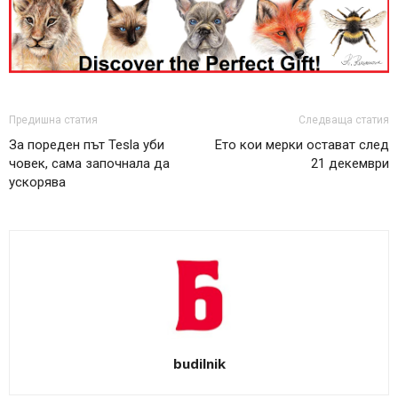
Предишна статия
Следваща статия
За пореден път Tesla уби
Ето кои мерки остават след
човек, сама започнала да
21 декември
ускорява
budilnik