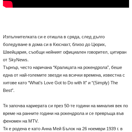
Изпълнителката си е отишла в сряда, след дълго
боледуване в дома си в Кюснахт, близо до Цюрих,
Швейцария, съобщи нейният официален говорител, цитиран
от SkyNews.
Търнър, често наричана “Кралицата на рокендрола”, беше
една от най-големите звезди на всички времена, известна с
хитове като “What’s Love Got to Do with It” и “(Simply) The
Best”.
Тя започва кариерата си през 50-те години на миналия век по
време на ранните години на рокендрола и се превръща във
феномен на MTV.
Тя е родена е като Анна Мей Бълок на 26 ноември 1939 г. в