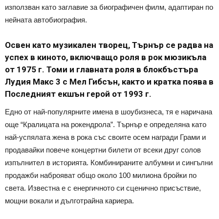
използван като заглавие за биографичен филм, адаптиран по
нейната автобиография.
Освен като музикален творец, Търнър се радва на
успех в киното, включващо роля в рок мюзикъла
от 1975 г. Томи и главната роля в блокбъстъра
Лудия Макс 3 с Мел Гибсън, както и кратка поява в
Последният екшън герой от 1993 г.
Едно от най-популярните имена в шоубизнеса, тя е наричана
още “Кралицата на рокендрола”. Търнър е определяна като
най-успялата жена в рока със своите осем награди Грами и
продавайки повече концертни билети от всеки друг солов
изпълнител в историята. Комбинираните албумни и сингълни
продажби наброяват общо около 100 милиона бройки по
света. Известна е с енергичното си сценично присъствие,
мощни вокали и дълготрайна кариера.