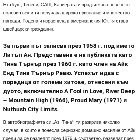
Нътбуш, Тенеси, САЩ. Кариерата ѝ продължава повече от
половин век и тя получава широко признание и множество
награди. Родена и израснала в американския Юг, тя става
швейцарски гражданин.
За първи път записва през 1958 г. под името
Литъл Ан. Представена е на публиката като
Тина Търнър през 1960 г. като член на Айк
Енд Тина Търнър Ревю. Успехът идва с
поредица от големи хитове, отнесени към
дуото, включително A Fool in Love, River Deep
– Mountain High (1966), Proud Mary (1971) и
Nutbush City Limits.
В автобиографията си „Аз, Тина“, тя разкрива няколко
случая, в които е понесла сериозно домашно насилие от Айк
преди да се разделят през 1976 и, съответно, разведат през