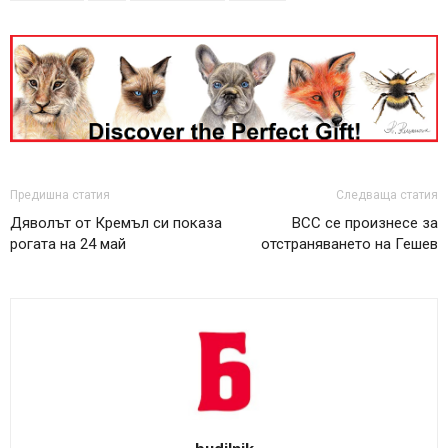
Предишна статия
Следваща статия
Дяволът от Кремъл си показа
ВСС се произнесе за
рогата на 24 май
отстраняването на Гешев