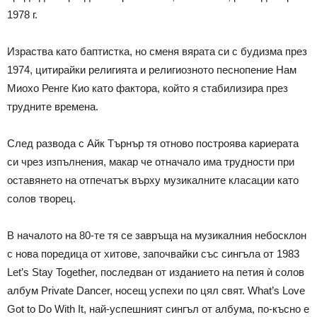
1978 г.
Израства като баптистка, но сменя вярата си с будизма през
1974, цитирайки религията и религиозното песнопение Нам
Миохо Ренге Кио като фактора, който я стабилизира през
трудните времена.
След развода с Айк Търнър тя отново построява кариерата
си чрез изпълнения, макар че отначало има трудности при
оставянето на отпечатък върху музикалните класации като
солов творец.
В началото на 80-те тя се завръща на музикалния небосклон
с нова поредица от хитове, започвайки със сингъла от 1983
Let’s Stay Together, последван от изданието на петия ѝ солов
албум Private Dancer, носещ успехи по цял свят. What’s Love
Got to Do With It, най-успешният сингъл от албума, по-късно е