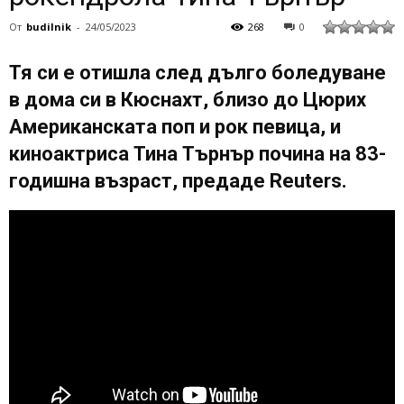
От
budilnik
-
24/05/2023
268
0
Тя си е отишла след дълго боледуване
в дома си в Кюснахт, близо до Цюрих
Американската поп и рок певица, и
киноактриса Тина Търнър почина на 83-
годишна възраст, предаде Reuters.