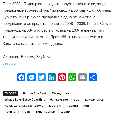
През 2008 г. Търнър се връща от полуоттеглянето си, за да
предприеме турнето „Тина!“ по повод на 50 годиншия юбилей.
Турнето на Търнър се превръща в едно от най-силно
продаващите се представления за 2008 – 2009. Ролинг Стоун
я нарежда на 63-то място в списъка на 100-те най-велики
творци за всички времена. През 1991 г. получава място в
Залата на славата на рокендрола.
Източник: Reuters, SkyNews
vesti.bg
Facebook
Messenger
Twitter
LinkedIn
Pinterest
WhatsApp
Email
Sha
ТАГОВЕ
(Simply) The Best
83-годишна
What's Love Got to Do with It
боледуване
дом
киноактриса
Кралицата на рокендрола
Кюснахт
певица
поп
починала
рок
Тина Търнър
Цюрих