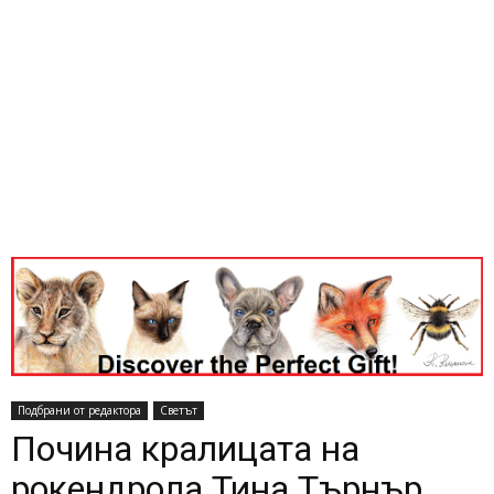
Подбрани от редактора
Светът
Почина кралицата на
рокендрола Тина Търнър