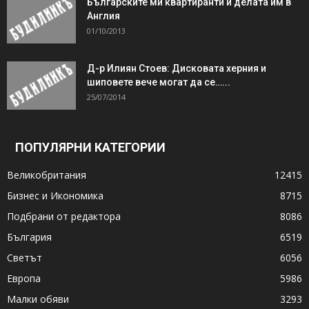
Българските ми квартиранти и делата им в
Англия
01/10/2013
Д-р Илиян Стоев: Дисковата херния и
шиповете вече могат да се…...
25/07/2014
ПОПУЛЯРНИ КАТЕГОРИИ
Великобритания
12415
Бизнес и Икономика
8715
Подбрани от редактора
8086
България
6519
Светът
6056
Европа
5986
Малки обяви
3293