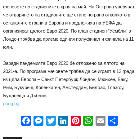
феновете по стадионите в края на май. На Острова уверяват,
че отварянето на стадионите ще стане по-рано отколкото в
останалите страни в Европа и предложиха на УЕФА да
организират цялото Евро 2020. По план стадион “Уембли” в
Лондон трябва да приеме единия полуфинал и финала на 11
юли.
Заради пандемията Евро 2020 бе отложено за лятото на
2021-а. По програма мачовете трябва да се играят в 12 града
из цяла Европа – Санкт Петербург, Лондон, Мюнхен, Баку,
Рим, Букурещ, Копенхаген, Амстердам, Билбао, Глазгоу,
Будапеща и Дъблин.
gong.bg
Facebook
Messenger
Twitter
LinkedIn
Pinterest
WhatsApp
Email
Sha