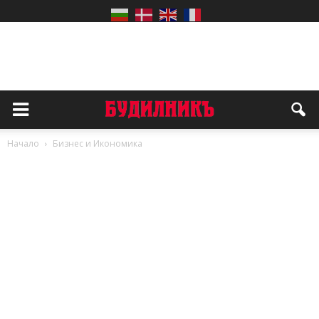
Начало
Бизнес и Икономика