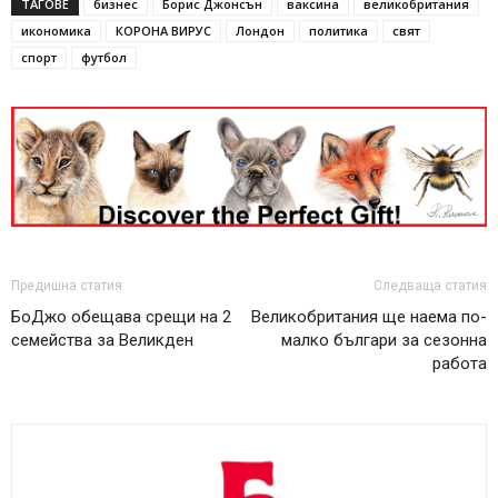
ТАГОВЕ
бизнес
Борис Джонсън
ваксина
великобритания
икономика
КОРОНА ВИРУС
Лондон
политика
свят
спорт
футбол
Предишна статия
Следваща статия
БоДжо обещава срещи на 2
Великобритания ще наема по-
семейства за Великден
малко българи за сезонна
работа