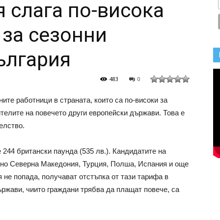
 слага по-висока
 за сезонни
ългария
483
0
ите работници в страната, които са по-високи за
телите на повечето други европейски държави. Това е
елство.
 244 британски паунда (535 лв.). Кандидатите на
но Северна Македония, Турция, Полша, Испания и още
я не попада, получават отстъпка от тази тарифа в
държави, чиито граждани трябва да плащат повече, са