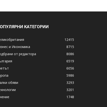
ОПУЛЯРНИ КАТЕГОРИИ
еликобритания
12415
изнес и Икономика
8715
одбрани от редактора
8086
ългария
6519
ветът
6056
вропа
5986
алки обяви
3293
ехнологии
3201
нение
1748