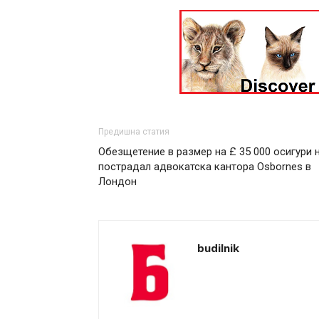
Предишна статия
Oбезщетение в размер на £ 35 000 осигури 
пострадал адвокатска кантора Osbornes в
Лондон
budilnik