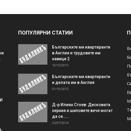
ПОПУЛЯРНИ СТАТИИ
П
Българските ми квартиранти
В
ни
в Англия и трудовите им
Б
,
навици 2
10/12/2013
П
Б
Българските ми квартиранти
и делата им в Англия
С
01/10/2013
Е
 И
М
Д-р Илиян Стоев: Дисковата
Т
херния и шиповете вече могат
да се…...
М
25/07/2014
,