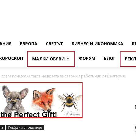
АНИЯ
ЕВРОПА
СВЕТЪТ
БИЗНЕС И ИКОНОМИКА
Б
ХОРОСКОП
ФОРУМ
БЛОГ
МАЛКИ ОБЯВИ
РЕК
слага по-висока такса на визата за сезонни работници от България
па
Подбрани от редактора