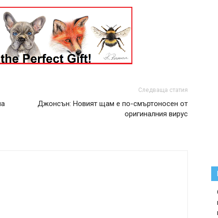
Следваща статия
на
Джонсън: Новият щам е по-смъртоносен от
оригиналния вирус