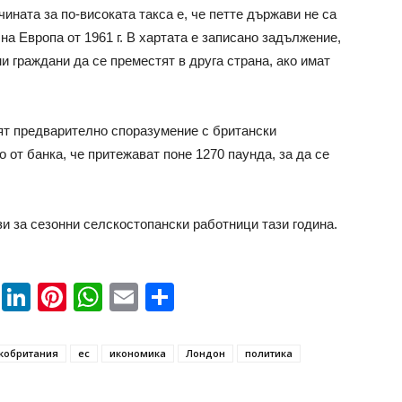
ната за по-високата такса е, че петте държави не са
а Европа от 1961 г. В хартата е записано задължение,
 граждани да се преместят в друга страна, ако имат
ят предварително споразумение с британски
 от банка, че притежават поне 1270 паунда, за да се
и за сезонни селскостопански работници тази година.
book
ssenger
Twitter
LinkedIn
Pinterest
WhatsApp
Email
Share
кобритания
ес
икономика
Лондон
политика