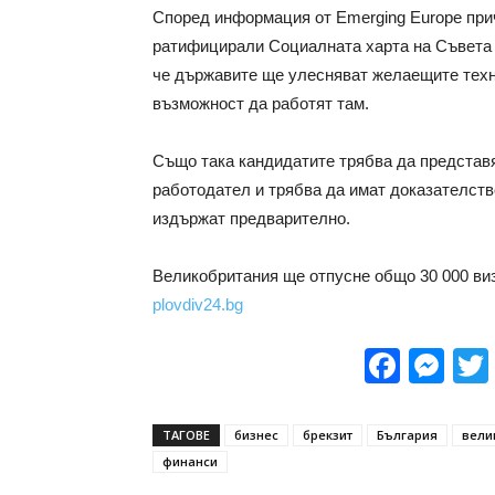
Според информация от Emerging Europe причи
ратифицирали Социалната харта на Съвета н
че държавите ще улесняват желаещите техни
възможност да работят там.
Също така кандидатите трябва да представ
работодател и трябва да имат доказателство
издържат предварително.
Великобритания ще отпусне общо 30 000 виз
plovdiv24.bg
Face
Me
ТАГОВЕ
бизнес
брекзит
България
вели
финанси