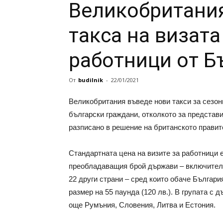
Великобритания
такса на визата
работници от Б
От
budilnik
-
22/01/2021
Великобритания въведе нови такси за сезонн
български граждани, отколкото за представи
разписано в решение на британското правит
Стандартната цена на визите за работници е
преобладаващия брой държави – включител
22 други страни – сред които обаче Българи
размер на 55 паунда (120 лв.). В групата с 
още Румъния, Словения, Литва и Естония.