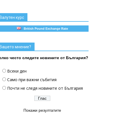
Валутен курс
British Pound Exchange Rate
Вашето мнение?
олко често следите новините от България?
Всеки ден
Само при важни събития
Почти не следя новините от България
Покажи резултатите